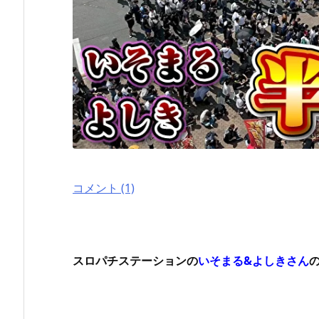
コメント (1)
スロパチステーションの
いそまる&よしきさん