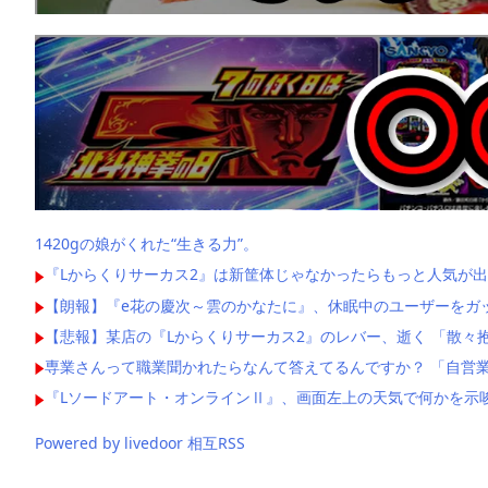
1420gの娘がくれた“生きる力”。
『Lからくりサーカス2』は新筐体じゃなかったらもっと人気が出
【朗報】『e花の慶次～雲のかなたに』、休眠中のユーザーをガ
【悲報】某店の『Lからくりサーカス2』のレバー、逝く 「散々
専業さんって職業聞かれたらなんて答えてるんですか？ 「自営業
『Lソードアート・オンラインⅡ』、画面左上の天気で何かを示
Powered by livedoor 相互RSS