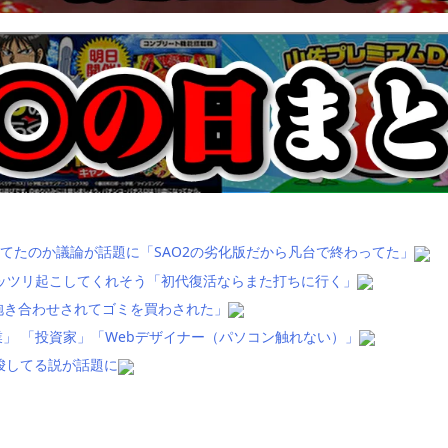
てたのか議論が話題に「SAO2の劣化版だから凡台で終わってた」
ッツリ起こしてくれそう「初代復活ならまた打ちに行く」
抱き合わせされてゴミを買わされた」
」 「投資家」「Webデザイナー（パソコン触れない）」
唆してる説が話題に