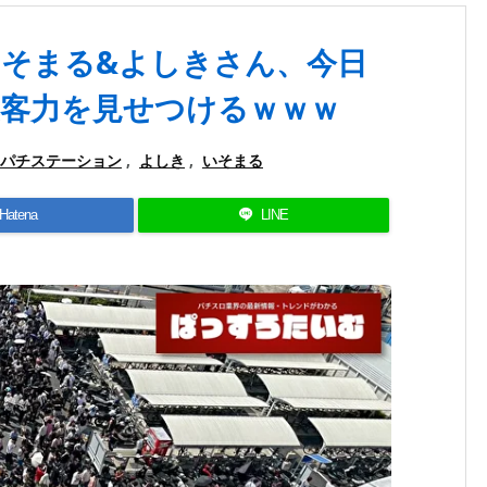
そまる&よしきさん、今日
客力を見せつけるｗｗｗ
パチステーション
,
よしき
,
いそまる
Hatena
LINE