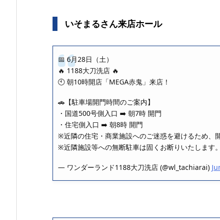
いそまるさん来店ホール
📅 6月28日（土）
🔥 1188大刀洗店 🔥
🕙 朝10時開店「MEGA赤鬼」来店！
🚗【駐車場開門時間のご案内】
・国道500号側入口 ➡️ 朝7時 開門
・住宅側入口 ➡️ 朝8時 開門
※近隣の住宅・商業施設へのご迷惑を避けるため、
※近隣施設等への無断駐車は固くお断りいたします
— ワンダーランド1188大刀洗店 (@wl_tachiarai)
Ju