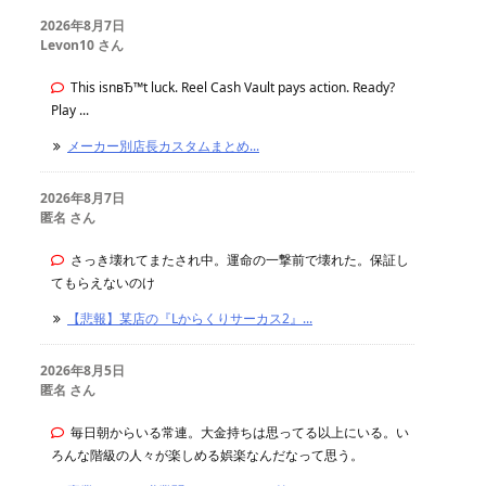
2026年8月7日
Levon10 さん
This isnвЂ™t luck. Reel Cash Vault pays action. Ready?
Play ...
メーカー別店長カスタムまとめ...
2026年8月7日
匿名 さん
さっき壊れてまたされ中。運命の一撃前で壊れた。保証し
てもらえないのけ
【悲報】某店の『Lからくりサーカス2』...
2026年8月5日
匿名 さん
毎日朝からいる常連。大金持ちは思ってる以上にいる。い
ろんな階級の人々が楽しめる娯楽なんだなって思う。