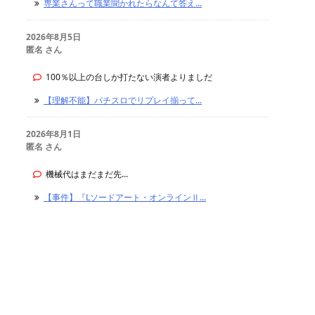
専業さんって職業聞かれたらなんて答え...
2026年8月5日
匿名 さん
100％以上の台しか打たない演者よりましだ
【理解不能】パチスロでリプレイ揃って...
2026年8月1日
匿名 さん
機械代はまだまだ先...
【事件】『Lソードアート・オンラインⅡ...