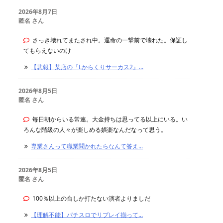
2026年8月7日
匿名 さん
さっき壊れてまたされ中。運命の一撃前で壊れた。保証し
てもらえないのけ
【悲報】某店の『Lからくりサーカス2』...
2026年8月5日
匿名 さん
毎日朝からいる常連。大金持ちは思ってる以上にいる。い
ろんな階級の人々が楽しめる娯楽なんだなって思う。
専業さんって職業聞かれたらなんて答え...
2026年8月5日
匿名 さん
100％以上の台しか打たない演者よりましだ
【理解不能】パチスロでリプレイ揃って...