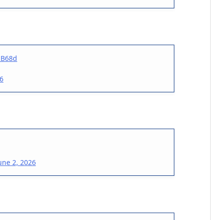
RB68d
26
une 2, 2026