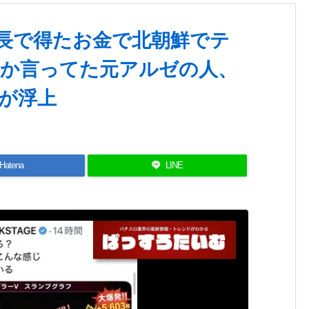
長で得たお金で北朝鮮でテ
か言ってた元アルゼの人、
が浮上
Hatena
LINE