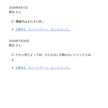
2026年8月1日
匿名 さん
機械代はまだまだ先...
【事件】『Lソードアート・オンラインⅡ...
2026年7月30日
匿名 さん
だから何だよって話。そんな台しか動かないじゃくだらね
え
【事件】『Lソードアート・オンラインⅡ...