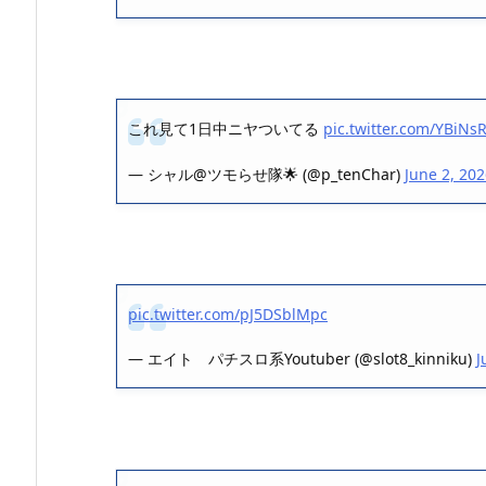
これ見て1日中ニヤついてる
pic.twitter.com/YBiNs
— シャル@ツモらせ隊🌟 (@p_tenChar)
June 2, 20
pic.twitter.com/pJ5DSblMpc
— エイト パチスロ系Youtuber (@slot8_kinniku)
J