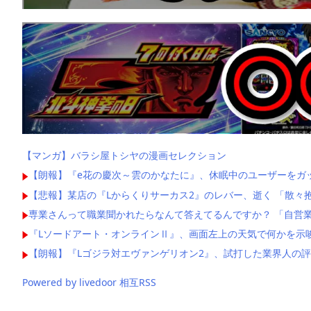
【マンガ】バラシ屋トシヤの漫画セレクション
【朗報】『e花の慶次～雲のかなたに』、休眠中のユーザーをガ
【悲報】某店の『Lからくりサーカス2』のレバー、逝く 「散々
専業さんって職業聞かれたらなんて答えてるんですか？ 「自営業
『Lソードアート・オンラインⅡ』、画面左上の天気で何かを示
【朗報】『Lゴジラ対エヴァンゲリオン2』、試打した業界人の
Powered by livedoor 相互RSS