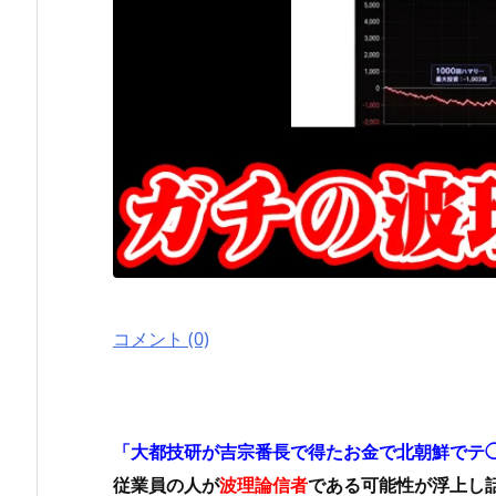
コメント (0)
「大都技研が吉宗番長で得たお金で北朝鮮でテ
従業員の人が
波理論信者
である可能性が浮上し