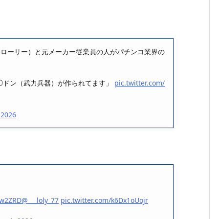
ん（ローリー）と元メーカー従業員の人がパチンコ業界の
◯ドン（武力兵器）が作られてます」
pic.twitter.com/
 2026
bzw2ZRD
@___loly_77
pic.twitter.com/k6Dx1oUojr