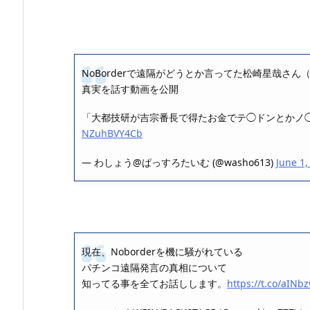
NoBorderで遠隔がどうとか言ってた松崎星哉さ
真実を話す動画を公開
「大都技研が吉宗番長で得たお金でテ◯ドンとかノ
NZuhBVY4Cb
— わしょう@ぱっすろたいむ (@washo613)
June 1,
現在、Noborderを機に騒がれている
パチンコ遠隔発言の真相について
知ってる事を全てお話しします。
https://t.co/aIN