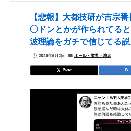
【悲報】大都技研が吉宗番
◯ドンとかが作られてると
波理論をガチで信じてる説
2026年6月2日
ホール・業界・演者
Twitter
B!