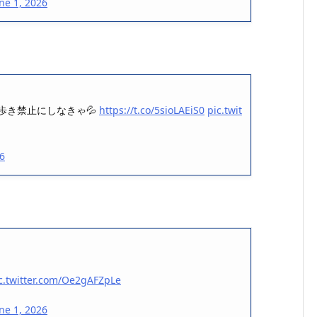
ne 1, 2026
歩き禁止にしなきゃ💦
https://t.co/5sioLAEiS0
pic.twit
26
c.twitter.com/Oe2gAFZpLe
ne 1, 2026