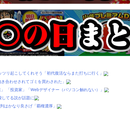
ッツリ起こしてくれそう「初代復活ならまた打ちに行く」
抱き合わせされてゴミを買わされた」
」 「投資家」「Webデザイナー（パソコン触れない）」
唆してる説が話題に
評判はかなり良さげ「覇権濃厚」