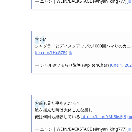
— ニャン｜WEIN/BACKSTAGE (@nyan_king777)
Ju
マジ⁉️
ジャグラーとディスクアップの1000回ハマりのカニ
ter.com/LHxGZF4Jlk
— シャル@ツモらせ隊🌟 (@p_tenChar)
June 1, 20
お前も見た事あんだろ？
波を掴んだ時は大体こんな感じ
俺は何回も経験している
https://t.co/rYMf8ksFjB
pi
— ニャン｜WEIN/BACKSTAGE (@nyan_king777)
Ju