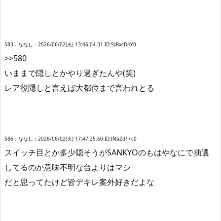
583：ななし：2026/06/02(火) 13:46:04.31 ID:SsRxcDnY0
>>580
いままで隠しとかやり過ぎたんや(笑)
レア役隠しと言えば大都位まで言われとる
586：ななし：2026/06/02(火) 17:47:25.60 ID:INaZd1+c0
スイッチ目とか多少隠そうがSANKYOのもはやなにで抽選
してるのか意味不明な台よりはマシ
だと思ってたけど皆デキレ案外好きだよな