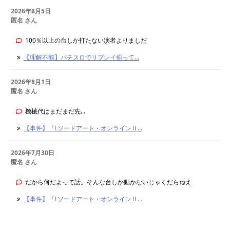
2026年8月5日
匿名 さん
100％以上の台しか打たない演者よりましだ
【理解不能】パチスロでリプレイ揃って...
2026年8月1日
匿名 さん
機械代はまだまだ先...
【事件】『Lソードアート・オンラインⅡ...
2026年7月30日
匿名 さん
だから何だよって話。そんな台しか動かないじゃくだらねえ
【事件】『Lソードアート・オンラインⅡ...