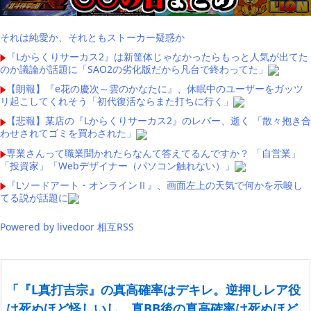
それは純愛か、それともストーカー疑惑か
『Lからくりサーカス2』は新筐体じゃなかったらもっと人気が出てた
のか議論が話題に「SAO2の劣化版だから凡台で終わってた」
【朗報】『e花の慶次～雲のかなたに』、休眠中のユーザーをガッツ
リ起こしてくれそう「初代復活ならまた打ちに行く」
【悲報】某店の『Lからくりサーカス2』のレバー、逝く 「散々抱き合
わせされてゴミを買わされた」
専業さんって職業聞かれたらなんて答えてるんですか？ 「自営業」
「投資家」「Webデザイナー（パソコン触れない）」
『Lソードアート・オンラインⅡ』、画面左上の天気で何かを示唆し
てる説が話題に
Powered by livedoor 相互RSS
「『L真打吉宗』の真高確率はデキレ。逆押しレア役
は死ぬほど怪しいし、真BB後の真高確率は死ぬほど