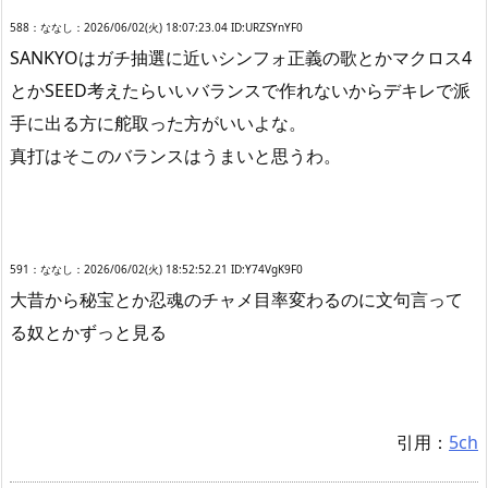
588：ななし：2026/06/02(火) 18:07:23.04 ID:URZSYnYF0
SANKYOはガチ抽選に近いシンフォ正義の歌とかマクロス4
とかSEED考えたらいいバランスで作れないからデキレで派
手に出る方に舵取った方がいいよな。
真打はそこのバランスはうまいと思うわ。
591：ななし：2026/06/02(火) 18:52:52.21 ID:Y74VgK9F0
大昔から秘宝とか忍魂のチャメ目率変わるのに文句言って
る奴とかずっと見る
引用：
5ch