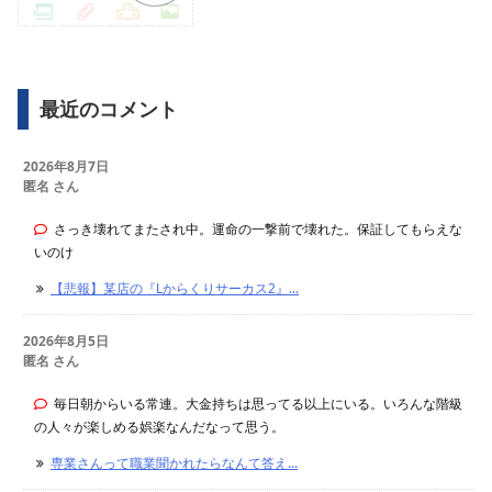
最近のコメント
2026年8月7日
匿名 さん
さっき壊れてまたされ中。運命の一撃前で壊れた。保証してもらえな
いのけ
【悲報】某店の『Lからくりサーカス2』...
2026年8月5日
匿名 さん
毎日朝からいる常連。大金持ちは思ってる以上にいる。いろんな階級
の人々が楽しめる娯楽なんだなって思う。
専業さんって職業聞かれたらなんて答え...