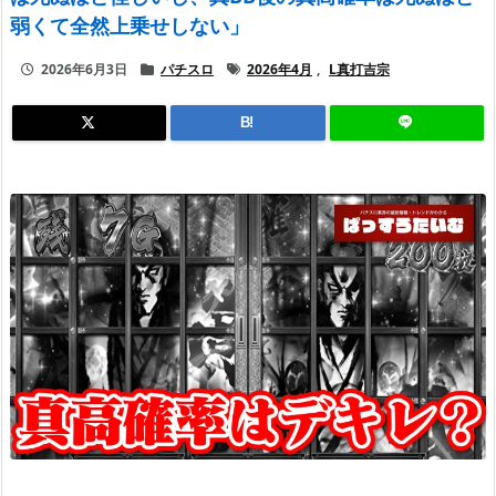
弱くて全然上乗せしない」
2026年6月3日
パチスロ
2026年4月
,
L真打吉宗
B!