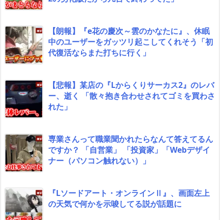
【朗報】『e花の慶次～雲のかなたに』、休眠
中のユーザーをガッツリ起こしてくれそう「初
代復活ならまた打ちに行く」
【悲報】某店の『Lからくりサーカス2』のレバ
ー、逝く 「散々抱き合わせされてゴミを買わさ
れた」
専業さんって職業聞かれたらなんて答えてるん
ですか？ 「自営業」 「投資家」「Webデザイ
ナー（パソコン触れない）」
『Lソードアート・オンラインⅡ』、画面左上
の天気で何かを示唆してる説が話題に