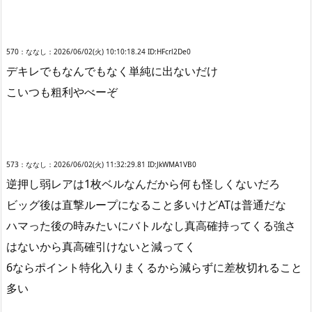
570：ななし：2026/06/02(火) 10:10:18.24 ID:HFcrl2De0
デキレでもなんでもなく単純に出ないだけ
こいつも粗利やべーぞ
573：ななし：2026/06/02(火) 11:32:29.81 ID:JkWMA1VB0
逆押し弱レアは1枚ベルなんだから何も怪しくないだろ
ビッグ後は直撃ループになること多いけどATは普通だな
ハマった後の時みたいにバトルなし真高確持ってくる強さ
はないから真高確引けないと減ってく
6ならポイント特化入りまくるから減らずに差枚切れること
多い