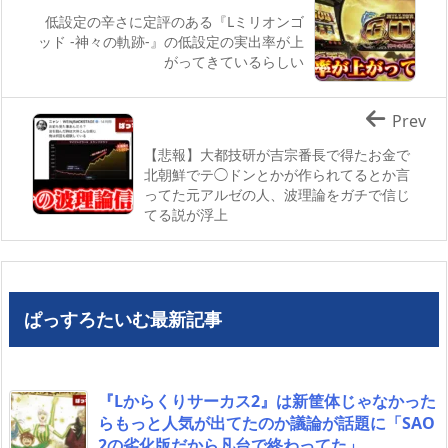
低設定の辛さに定評のある『Lミリオンゴ
ッド -神々の軌跡-』の低設定の実出率が上
がってきているらしい
Prev
【悲報】大都技研が吉宗番長で得たお金で
北朝鮮でテ◯ドンとかが作られてるとか言
ってた元アルゼの人、波理論をガチで信じ
てる説が浮上
ぱっすろたいむ最新記事
『Lからくりサーカス2』は新筐体じゃなかった
らもっと人気が出てたのか議論が話題に「SAO
2の劣化版だから凡台で終わってた」