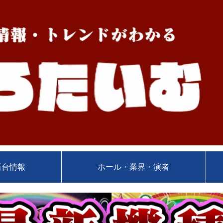
新台情報
ホール・業界・演者