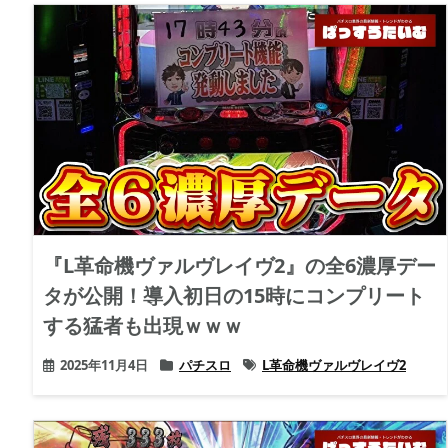
『L革命機ヴァルヴレイヴ2』の全6濃厚デー
タが公開！導入初日の15時にコンプリート
する猛者も出現ｗｗｗ
2025年11月4日
パチスロ
L革命機ヴァルヴレイヴ2