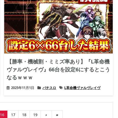
【勝率・機械割・ミミズ率あり】『L革命機
ヴァルヴレイヴ』66台を設定6にするとこう
なるｗｗｗ
2025年11月1日
パチスロ
L革命機ヴァルヴレイヴ
16
17
18
19
›
»