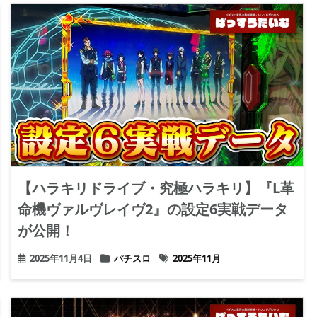
【ハラキリドライブ・究極ハラキリ】『L革
命機ヴァルヴレイヴ2』の設定6実戦データ
が公開！
2025年11月4日
パチスロ
2025年11月