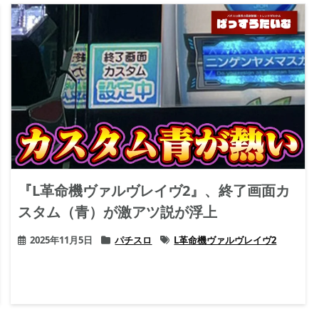
『L革命機ヴァルヴレイヴ2』、終了画面カ
スタム（青）が激アツ説が浮上
2025年11月5日
パチスロ
L革命機ヴァルヴレイヴ2