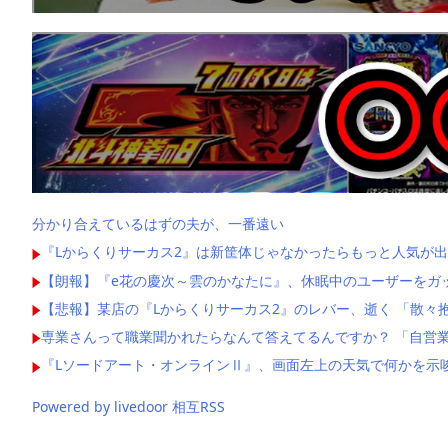
分かり合えているはずの夫が、一番遠い
『Lからくりサーカス2』は新筐体じゃなかったらもっと人気が出
【朗報】『e花の慶次～雲のかなたに』、休眠中のユーザーをガ
【悲報】某店の『Lからくりサーカス2』のレバー、逝く 「散々
専業さんって職業聞かれたらなんて答えてるんですか？ 「自営業
『Lソードアート・オンラインⅡ』、画面左上の天気で何かを示
Powered by livedoor 相互RSS