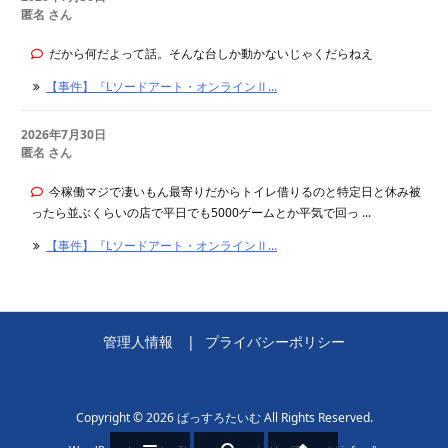
匿名 さん
だから何だよって話。そんな台しか動かないじゃくだらねえ
【事件】『Lソードアート・オンラインⅡ...
2026年7月30日
匿名 さん
今稼働マジで凄いもん最寄りだからトイレ借りるのと特定日と休み被
ったら並ぶくらいの店で平日でも5000ゲームとか平気で回っ ...
【事件】『Lソードアート・オンラインⅡ...
管理人情報
プライバシーポリシー
Copyright ©
2026
ぱっすろたいむ
All Rights Reserved.