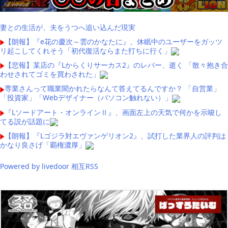
妻との生活が、夫をうつへ追い込んだ現実
【朗報】『e花の慶次～雲のかなたに』、休眠中のユーザーをガッツ
リ起こしてくれそう「初代復活ならまた打ちに行く」
【悲報】某店の『Lからくりサーカス2』のレバー、逝く 「散々抱き合
わせされてゴミを買わされた」
専業さんって職業聞かれたらなんて答えてるんですか？ 「自営業」
「投資家」「Webデザイナー（パソコン触れない）」
『Lソードアート・オンラインⅡ』、画面左上の天気で何かを示唆し
てる説が話題に
【朗報】『Lゴジラ対エヴァンゲリオン2』、試打した業界人の評判は
かなり良さげ「覇権濃厚」
Powered by livedoor 相互RSS