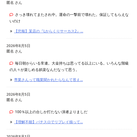
匿名 さん
さっき壊れてまたされ中。運命の一撃前で壊れた。保証してもらえな
いのけ
【悲報】某店の『Lからくりサーカス2』...
2026年8月5日
匿名 さん
毎日朝からいる常連。大金持ちは思ってる以上にいる。いろんな階級
の人々が楽しめる娯楽なんだなって思う。
専業さんって職業聞かれたらなんて答え...
2026年8月5日
匿名 さん
100％以上の台しか打たない演者よりましだ
【理解不能】パチスロでリプレイ揃って...
2026年8月1日