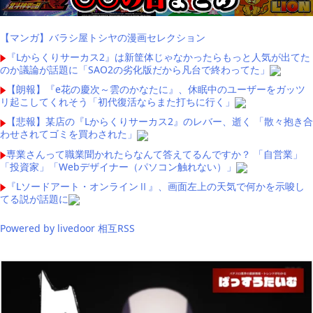
【マンガ】バラシ屋トシヤの漫画セレクション
『Lからくりサーカス2』は新筐体じゃなかったらもっと人気が出てた
のか議論が話題に「SAO2の劣化版だから凡台で終わってた」
【朗報】『e花の慶次～雲のかなたに』、休眠中のユーザーをガッツ
リ起こしてくれそう「初代復活ならまた打ちに行く」
【悲報】某店の『Lからくりサーカス2』のレバー、逝く 「散々抱き合
わせされてゴミを買わされた」
専業さんって職業聞かれたらなんて答えてるんですか？ 「自営業」
「投資家」「Webデザイナー（パソコン触れない）」
『Lソードアート・オンラインⅡ』、画面左上の天気で何かを示唆し
てる説が話題に
Powered by livedoor 相互RSS