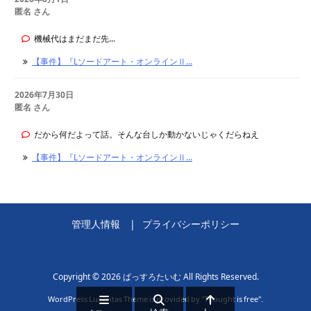
匿名 さん
機械代はまだまだ先...
【事件】『Lソードアート・オンラインⅡ...
2026年7月30日
匿名 さん
だから何だよって話。そんな台しか動かないじゃくだらねえ
【事件】『Lソードアート・オンラインⅡ...
管理人情報
プライバシーポリシー
Copyright ©
2026
ぱっすろたいむ
All Rights Reserved.
WordPress Luxeritas Theme is provided by "
Thought is free
".