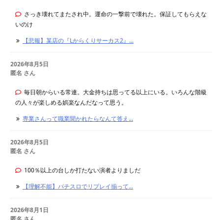
さっき壊れてまたされ中。運命の一撃前で壊れた。保証してもらえな
いのけ
【悲報】某店の『Lからくりサーカス2』...
2026年8月5日
匿名 さん
毎日朝からいる常連。大金持ちは思ってる以上にいる。いろんな階級
の人々が楽しめる娯楽なんだなって思う。
専業さんって職業聞かれたらなんて答え...
2026年8月5日
匿名 さん
100％以上の台しか打たない演者よりましだ
【理解不能】パチスロでリプレイ揃って...
2026年8月1日
匿名 さん