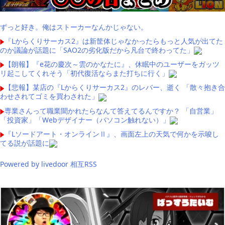
ずっと好き。俺はストーカーなんかじゃない。
『Lからくりサーカス2』は新筐体じゃなかったらもっと人気が出てた
のか議論が話題に「SAO2の劣化版だから凡台で終わってた」
【朗報】『e花の慶次～雲のかなたに』、休眠中のユーザーをガッツ
リ起こしてくれそう「初代復活ならまた打ちに行く」
【悲報】某店の『Lからくりサーカス2』のレバー、逝く 「散々抱き合
わせされてゴミを買わされた」
専業さんって職業聞かれたらなんて答えてるんですか？ 「自営業」
「投資家」「Webデザイナー（パソコン触れない）」
『Lソードアート・オンラインⅡ』、画面左上の天気で何かを示唆し
てる説が話題に
Powered by livedoor 相互RSS