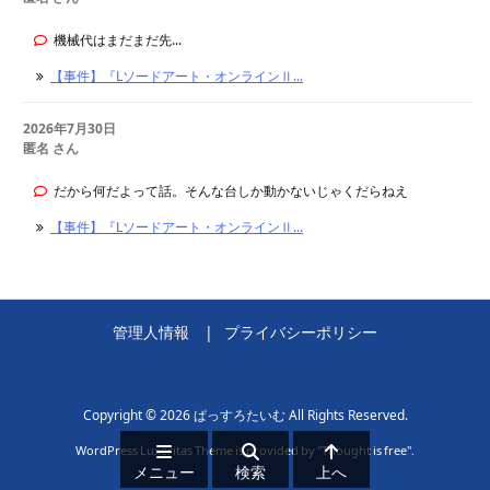
機械代はまだまだ先...
【事件】『Lソードアート・オンラインⅡ...
2026年7月30日
匿名 さん
だから何だよって話。そんな台しか動かないじゃくだらねえ
【事件】『Lソードアート・オンラインⅡ...
管理人情報
プライバシーポリシー
Copyright ©
2026
ぱっすろたいむ
All Rights Reserved.
WordPress Luxeritas Theme is provided by "
Thought is free
".
メニュー
検索
上へ