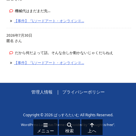
機械代はまだまだ先...
【事件】『Lソードアート・オンラインⅡ...
2026年7月30日
匿名 さん
だから何だよって話。そんな台しか動かないじゃくだらねえ
【事件】『Lソードアート・オンラインⅡ...
管理人情報
プライバシーポリシー
Copyright ©
2026
ぱっすろたいむ
All Rights Reserved.
WordPress Luxeritas Theme is provided by "
Thought is free
".
メニュー
検索
上へ