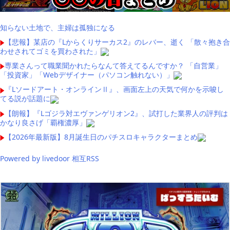
知らない土地で、主婦は孤独になる
【悲報】某店の『Lからくりサーカス2』のレバー、逝く 「散々抱き合
わせされてゴミを買わされた」
専業さんって職業聞かれたらなんて答えてるんですか？ 「自営業」
「投資家」「Webデザイナー（パソコン触れない）」
『Lソードアート・オンラインⅡ』、画面左上の天気で何かを示唆し
てる説が話題に
【朗報】『Lゴジラ対エヴァンゲリオン2』、試打した業界人の評判は
かなり良さげ「覇権濃厚」
【2026年最新版】8月誕生日のパチスロキャラクターまとめ
Powered by livedoor 相互RSS