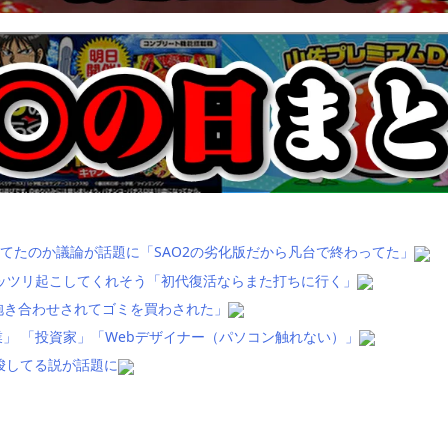
てたのか議論が話題に「SAO2の劣化版だから凡台で終わってた」
ッツリ起こしてくれそう「初代復活ならまた打ちに行く」
抱き合わせされてゴミを買わされた」
」 「投資家」「Webデザイナー（パソコン触れない）」
唆してる説が話題に