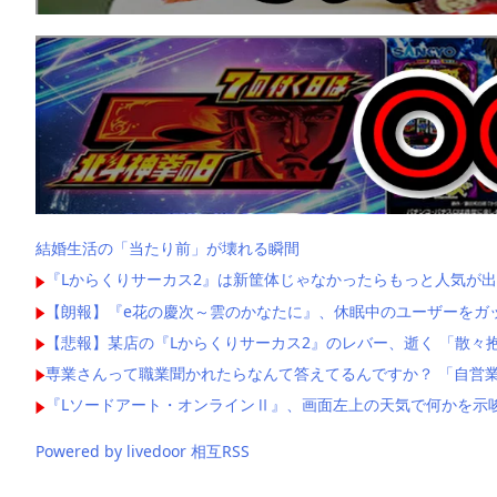
結婚生活の「当たり前」が壊れる瞬間
『Lからくりサーカス2』は新筐体じゃなかったらもっと人気が出
【朗報】『e花の慶次～雲のかなたに』、休眠中のユーザーをガ
【悲報】某店の『Lからくりサーカス2』のレバー、逝く 「散々
専業さんって職業聞かれたらなんて答えてるんですか？ 「自営業
『Lソードアート・オンラインⅡ』、画面左上の天気で何かを示
Powered by livedoor 相互RSS