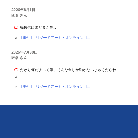
2026年8月1日
匿名 さん
機械代はまだまだ先...
【事件】『Lソードアート・オンラインⅡ...
2026年7月30日
匿名 さん
だから何だよって話。そんな台しか動かないじゃくだらね
え
【事件】『Lソードアート・オンラインⅡ...