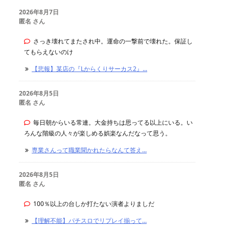
2026年8月7日
匿名 さん
さっき壊れてまたされ中。運命の一撃前で壊れた。保証し
てもらえないのけ
【悲報】某店の『Lからくりサーカス2』...
2026年8月5日
匿名 さん
毎日朝からいる常連。大金持ちは思ってる以上にいる。い
ろんな階級の人々が楽しめる娯楽なんだなって思う。
専業さんって職業聞かれたらなんて答え...
2026年8月5日
匿名 さん
100％以上の台しか打たない演者よりましだ
【理解不能】パチスロでリプレイ揃って...