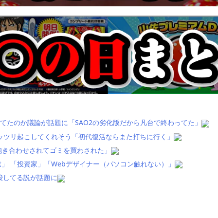
てたのか議論が話題に「SAO2の劣化版だから凡台で終わってた」
ッツリ起こしてくれそう「初代復活ならまた打ちに行く」
抱き合わせされてゴミを買わされた」
」 「投資家」「Webデザイナー（パソコン触れない）」
唆してる説が話題に