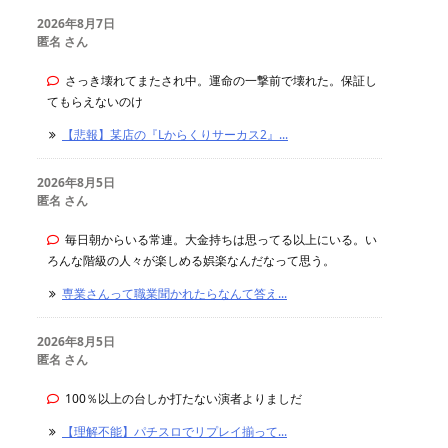
2026年8月7日
匿名 さん
さっき壊れてまたされ中。運命の一撃前で壊れた。保証し
てもらえないのけ
【悲報】某店の『Lからくりサーカス2』...
2026年8月5日
匿名 さん
毎日朝からいる常連。大金持ちは思ってる以上にいる。い
ろんな階級の人々が楽しめる娯楽なんだなって思う。
専業さんって職業聞かれたらなんて答え...
2026年8月5日
匿名 さん
100％以上の台しか打たない演者よりましだ
【理解不能】パチスロでリプレイ揃って...