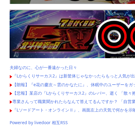
夫婦なのに、心が一番遠かった日々
『Lからくりサーカス2』は新筐体じゃなかったらもっと人気が出
【朗報】『e花の慶次～雲のかなたに』、休眠中のユーザーをガ
【悲報】某店の『Lからくりサーカス2』のレバー、逝く 「散々
専業さんって職業聞かれたらなんて答えてるんですか？ 「自営業
『Lソードアート・オンラインⅡ』、画面左上の天気で何かを示
Powered by livedoor 相互RSS