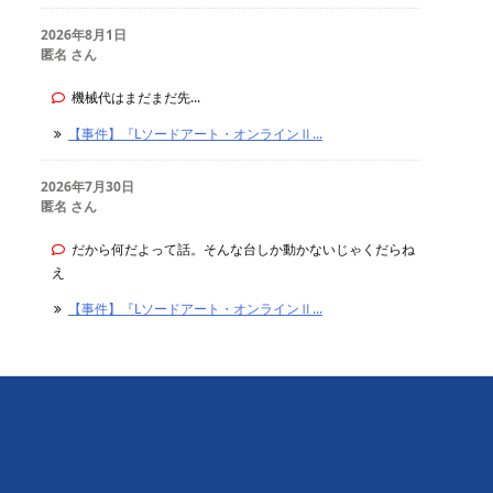
2026年8月1日
匿名 さん
機械代はまだまだ先...
【事件】『Lソードアート・オンラインⅡ...
2026年7月30日
匿名 さん
だから何だよって話。そんな台しか動かないじゃくだらね
え
【事件】『Lソードアート・オンラインⅡ...