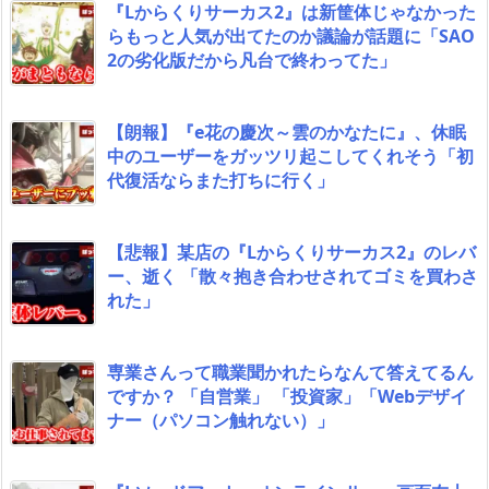
『Lからくりサーカス2』は新筐体じゃなかった
らもっと人気が出てたのか議論が話題に「SAO
2の劣化版だから凡台で終わってた」
【朗報】『e花の慶次～雲のかなたに』、休眠
中のユーザーをガッツリ起こしてくれそう「初
代復活ならまた打ちに行く」
【悲報】某店の『Lからくりサーカス2』のレバ
ー、逝く 「散々抱き合わせされてゴミを買わさ
れた」
専業さんって職業聞かれたらなんて答えてるん
ですか？ 「自営業」 「投資家」「Webデザイ
ナー（パソコン触れない）」