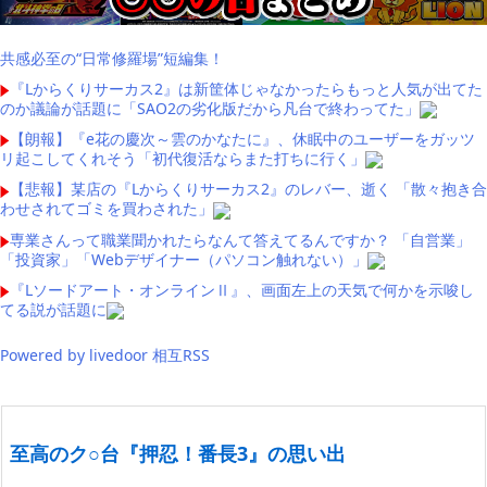
共感必至の“日常修羅場”短編集！
『Lからくりサーカス2』は新筐体じゃなかったらもっと人気が出てた
のか議論が話題に「SAO2の劣化版だから凡台で終わってた」
【朗報】『e花の慶次～雲のかなたに』、休眠中のユーザーをガッツ
リ起こしてくれそう「初代復活ならまた打ちに行く」
【悲報】某店の『Lからくりサーカス2』のレバー、逝く 「散々抱き合
わせされてゴミを買わされた」
専業さんって職業聞かれたらなんて答えてるんですか？ 「自営業」
「投資家」「Webデザイナー（パソコン触れない）」
『Lソードアート・オンラインⅡ』、画面左上の天気で何かを示唆し
てる説が話題に
Powered by livedoor 相互RSS
至高のク○台『押忍！番長3』の思い出