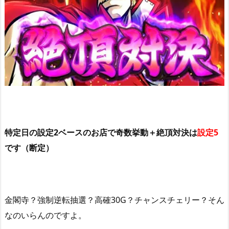
特定日の設定2ベースのお店で奇数挙動＋絶頂対決は
設定5
です（断定）
金閣寺？強制逆転抽選？高確30G？チャンスチェリー？そん
なのいらんのですよ。