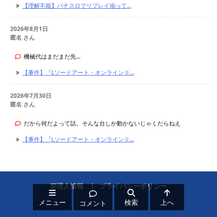
【理解不能】パチスロでリプレイ揃って...
2026年8月1日
匿名 さん
機械代はまだまだ先...
【事件】『Lソードアート・オンラインⅡ...
2026年7月30日
匿名 さん
だから何だよって話。そんな台しか動かないじゃくだらねえ
【事件】『Lソードアート・オンラインⅡ...
管理人情報
プライバシーポリシー
メニュー
検索
上へ
コメント