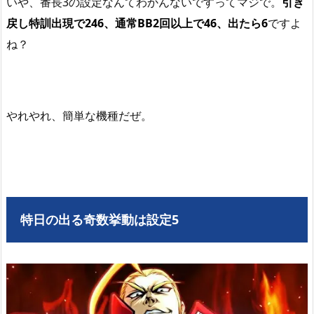
いや、番長3の設定なんてわかんないですってマジで。
引き
戻し特訓出現で246、通常BB2回以上で46、出たら6
ですよ
ね？
やれやれ、簡単な機種だぜ。
特日の出る奇数挙動は設定5