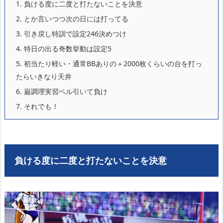
1.
負ける度に二度と打たないことを決意
2.
とか言いつつ次の日には打ってる
3.
引き戻し特訓で設定246決めつけ
4.
特日の出る奇数挙動は設定5
5.
初当たり軽い・通常BBありの＋2000枚くらいの台を打っ
たらいきなり天井
6.
巌調理実習ベル引いて負け
7.
それでも！
負ける度に二度と打たないことを決意