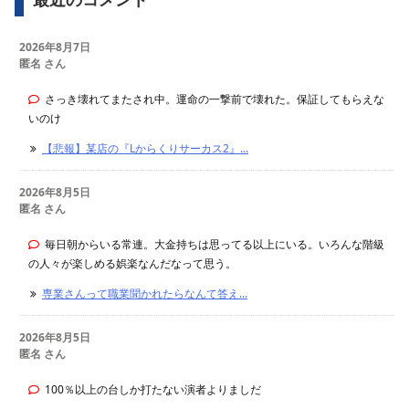
2026年8月7日
匿名 さん
さっき壊れてまたされ中。運命の一撃前で壊れた。保証してもらえな
いのけ
【悲報】某店の『Lからくりサーカス2』...
2026年8月5日
匿名 さん
毎日朝からいる常連。大金持ちは思ってる以上にいる。いろんな階級
の人々が楽しめる娯楽なんだなって思う。
専業さんって職業聞かれたらなんて答え...
2026年8月5日
匿名 さん
100％以上の台しか打たない演者よりましだ