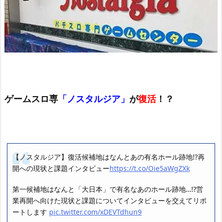
ゲームスロ専
「ノスタルジア」
が
復活
！？
【ノスタルジア】復活候補地はなんとあの有名ホール跡地!?再
開への現状と課題インタビュー
https://t.co/Oie5aWgZXk
第一候補地はなんと「大日本」で有名なあのホール跡地…!?営
業再開へ向けた現状と課題についてインタビューを交えてリポ
ートします
pic.twitter.com/xDEVTdhun9