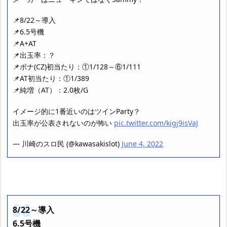
📌8/22～導入
📌6.5号機
📌A+AT
📌出玉率：？
📌ボナ(CZ)初当たり：①1/128～⑥1/111
📌AT初当たり：①1/389
📌純増（AT）：2.0枚/G
イメージ的に1番近いのはツインParty？
出玉率が公表されないのが怖い
pic.twitter.com/kigj9isVaJ
— 川崎のスロ民 (@kawasakislot)
June 4, 2022
8/22～導入
6.5号機