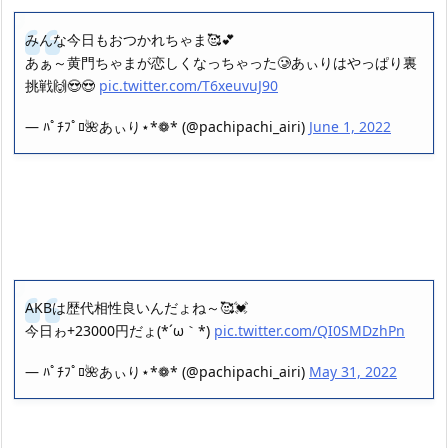
みんな今日もおつかれちゃま🥰💕
あぁ～黄門ちゃまが恋しくなっちゃった🥲あぃりはやっぱり裏
挑戦🙌😍😍
pic.twitter.com/T6xeuvuJ90
— ﾊﾟﾁﾌﾟﾛ🌺あぃり⋆*❁* (@pachipachi_airi)
June 1, 2022
AKBは歴代相性良いんだょね～🥰💓
今日ゎ+23000円だょ(*´ω｀*)
pic.twitter.com/QI0SMDzhPn
— ﾊﾟﾁﾌﾟﾛ🌺あぃり⋆*❁* (@pachipachi_airi)
May 31, 2022