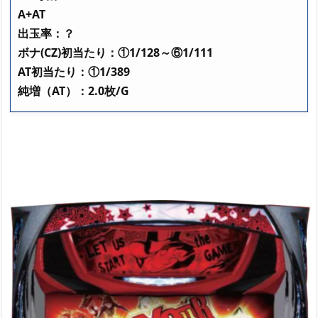
A+AT
出玉率：？
ボナ(CZ)初当たり：①1/128～⑥1/111
AT初当たり：①1/389
純増（AT）：2.0枚/G