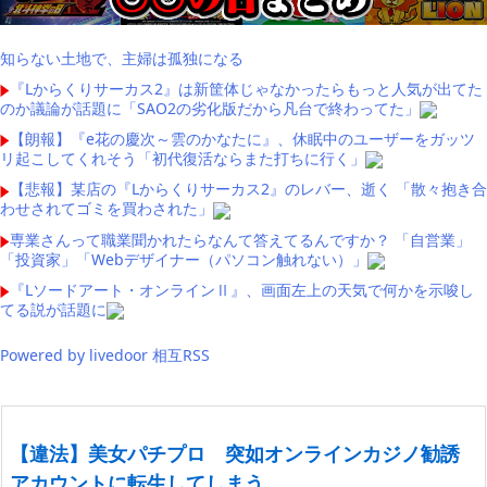
知らない土地で、主婦は孤独になる
『Lからくりサーカス2』は新筐体じゃなかったらもっと人気が出てた
のか議論が話題に「SAO2の劣化版だから凡台で終わってた」
【朗報】『e花の慶次～雲のかなたに』、休眠中のユーザーをガッツ
リ起こしてくれそう「初代復活ならまた打ちに行く」
【悲報】某店の『Lからくりサーカス2』のレバー、逝く 「散々抱き合
わせされてゴミを買わされた」
専業さんって職業聞かれたらなんて答えてるんですか？ 「自営業」
「投資家」「Webデザイナー（パソコン触れない）」
『Lソードアート・オンラインⅡ』、画面左上の天気で何かを示唆し
てる説が話題に
Powered by livedoor 相互RSS
【違法】美女パチプロ 突如オンラインカジノ勧誘
アカウントに転生してしまう