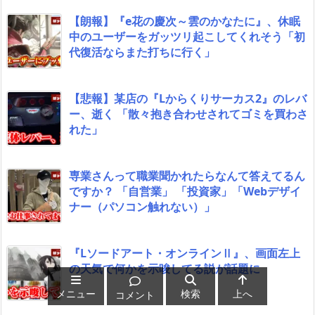
【朗報】『e花の慶次～雲のかなたに』、休眠
中のユーザーをガッツリ起こしてくれそう「初
代復活ならまた打ちに行く」
【悲報】某店の『Lからくりサーカス2』のレバ
ー、逝く 「散々抱き合わせされてゴミを買わさ
れた」
専業さんって職業聞かれたらなんて答えてるん
ですか？ 「自営業」 「投資家」「Webデザイ
ナー（パソコン触れない）」
『Lソードアート・オンラインⅡ』、画面左上
の天気で何かを示唆してる説が話題に
メニュー
検索
上へ
コメント