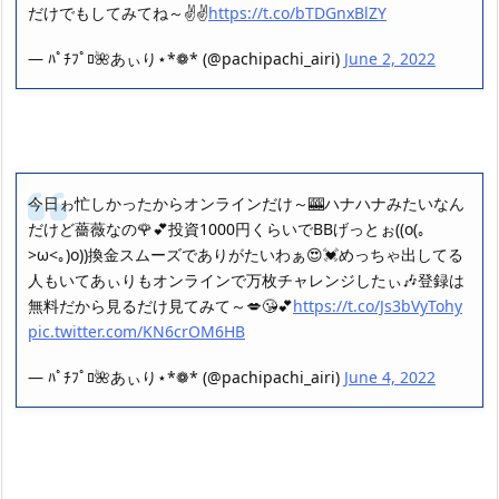
だけでもしてみてね～✌️✌️
https://t.co/bTDGnxBlZY
— ﾊﾟﾁﾌﾟﾛ🌺あぃり⋆*❁* (@pachipachi_airi)
June 2, 2022
今日ゎ忙しかったからオンラインだけ～🎰ハナハナみたいなん
だけど薔薇なの🌹💕投資1000円くらいでBBげっとぉ((o(｡
>ω<｡)o))換金スムーズでありがたいわぁ😍💓めっちゃ出してる
人もいてあぃりもオンラインで万枚チャレンジしたぃ🎶登録は
無料だから見るだけ見てみて～💋😘💕
https://t.co/Js3bVyTohy
pic.twitter.com/KN6crOM6HB
— ﾊﾟﾁﾌﾟﾛ🌺あぃり⋆*❁* (@pachipachi_airi)
June 4, 2022