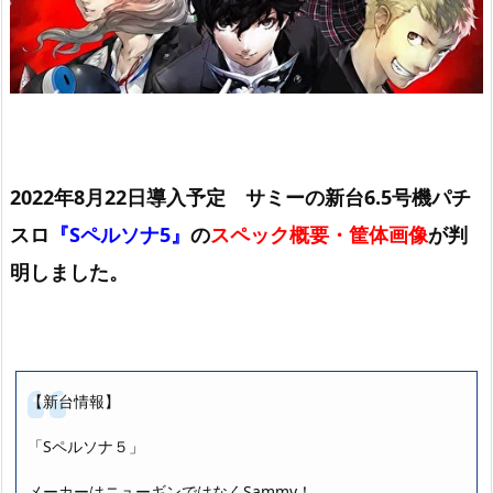
2022年8月22日導入予定 サミーの新台6.5号機パチ
スロ
『Sペルソナ5』
の
スペック概要・筐体画像
が判
明しました。
【新台情報】
「Sペルソナ５」
メーカーはニューギンではなくSammy！