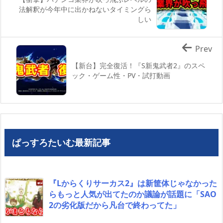
法解釈が今年中に出かねないタイミングら
しい
Prev
【新台】完全復活！『S新鬼武者2』のスペ
ック・ゲーム性・PV・試打動画
ぱっすろたいむ最新記事
『Lからくりサーカス2』は新筐体じゃなかった
らもっと人気が出てたのか議論が話題に「SAO
2の劣化版だから凡台で終わってた」