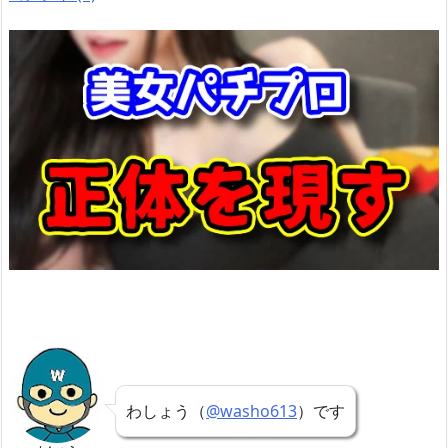
わしょう（
@washo613
）です