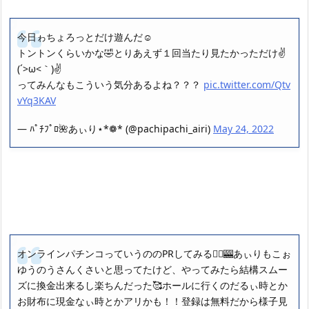
今日ゎちょろっとだけ遊んだ☺️
トントンくらいかな🤣とりあえず１回当たり見たかっただけ✌
(´>ω<｀)✌
ってみんなもこういう気分あるよね？？？
pic.twitter.com/Qtv
vYq3KAV
— ﾊﾟﾁﾌﾟﾛ🌺あぃり⋆*❁* (@pachipachi_airi)
May 24, 2022
オンラインパチンコっていうののPRしてみる🙆‍♀️🎰あぃりもこぉ
ゆうのうさんくさいと思ってたけど、やってみたら結構スムー
ズに換金出来るし楽ちんだった🥰ホールに行くのだるぃ時とか
お財布に現金なぃ時とかアリかも！！登録は無料だから様子見