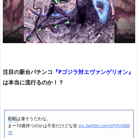
注目の新台パチンコ
『Pゴジラ対エヴァンゲリオン』
は本当に流行るのか！？
初動は凄そうだわな。
まー10週持つのかは不安だけどな笑
pic.twitter.com/sFYhr6BB
7E