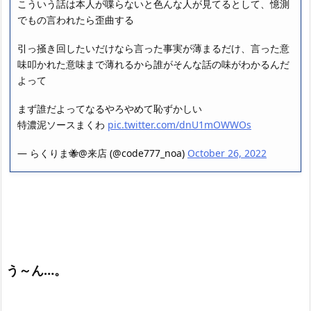
こういう話は本人が喋らないと色んな人が見てるとして、憶測
でもの言われたら歪曲する
引っ掻き回したいだけなら言った事実が薄まるだけ、言った意
味叩かれた意味まで薄れるから誰がそんな話の味がわかるんだ
よって
まず誰だよってなるやろやめて恥ずかしい
特濃泥ソースまくわ
pic.twitter.com/dnU1mOWWOs
— らくりま🐝@来店 (@code777_noa)
October 26, 2022
う～ん…。