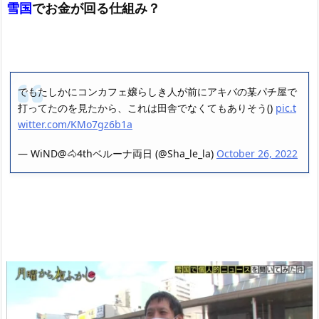
雪国
でお金が回る仕組み？
でもたしかにコンカフェ嬢らしき人が前にアキバの某パチ屋で
打ってたのを見たから、これは田舎でなくてもありそう()
pic.t
witter.com/KMo7gz6b1a
— WiND@🐴4thベルーナ両日 (@Sha_le_la)
October 26, 2022