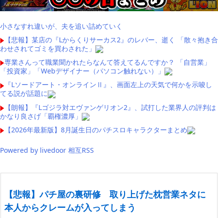
小さなすれ違いが、夫を追い詰めていく
【悲報】某店の『Lからくりサーカス2』のレバー、逝く 「散々抱き合
わせされてゴミを買わされた」
専業さんって職業聞かれたらなんて答えてるんですか？ 「自営業」
「投資家」「Webデザイナー（パソコン触れない）」
『Lソードアート・オンラインⅡ』、画面左上の天気で何かを示唆し
てる説が話題に
【朗報】『Lゴジラ対エヴァンゲリオン2』、試打した業界人の評判は
かなり良さげ「覇権濃厚」
【2026年最新版】8月誕生日のパチスロキャラクターまとめ
Powered by livedoor 相互RSS
【悲報】パチ屋の裏研修 取り上げた枕営業ネタに
本人からクレームが入ってしまう