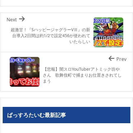
Next
超激甘！『SハッピージャグラーVⅢ』の新
台導入2日間は約1/2で設定456が使われて
いたらしい
Prev
【悲報】闇スロYouTuberアトミック坊や
さん 歌舞伎町で捕まりお仕置きされてし
まう
ぱっすろたいむ最新記事