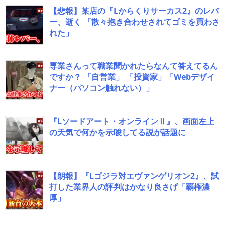
【悲報】某店の『Lからくりサーカス2』のレバ
ー、逝く 「散々抱き合わせされてゴミを買わさ
れた」
専業さんって職業聞かれたらなんて答えてるん
ですか？ 「自営業」 「投資家」「Webデザイ
ナー（パソコン触れない）」
『Lソードアート・オンラインⅡ』、画面左上
の天気で何かを示唆してる説が話題に
【朗報】『Lゴジラ対エヴァンゲリオン2』、試
打した業界人の評判はかなり良さげ「覇権濃
厚」