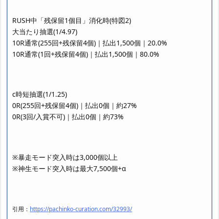
RUSH中「残保留1個目」消化時(特図2)
大当たり抽選(1/4.97)
10R通常(255回+残保留4個)｜払出1,500個｜20.0%
10R通常(1回+残保留4個)｜払出1,500個｜80.0%
c時短抽選(1/1.25)
0R(255回+残保留4個)｜払出0個｜約27%
0R(3回/入賞不可)｜払出0個｜約73%
※暴走モード突入時は3,000個以上
※神生モード突入時は最大7,500個+α
引用：
https://pachinko-curation.com/32993/