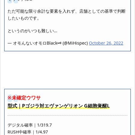
ただ可能な限り余計な要素を入れず、店舗としての基準で判断
したいものです。
というのがいつも難しい…
— オモんないオモロBlack🗝 (@MiHispec)
October 26, 2022
※未確定ウワサ
型式｜Pゴジラ対エヴァンゲリオン G細胞覚醒L
デジタル確率｜1/319.7
RUSH中確率｜1/4.97