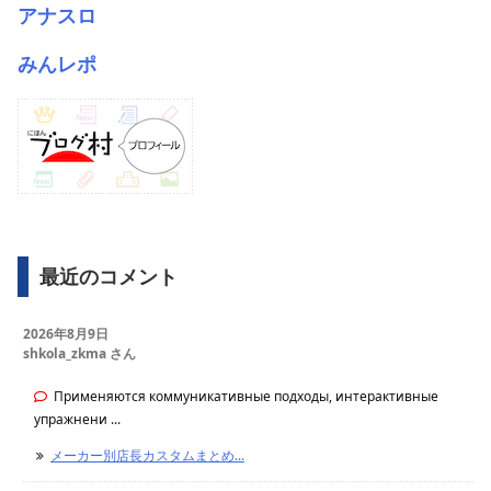
アナスロ
みんレポ
最近のコメント
2026年8月9日
shkola_zkma さん
Применяются коммуникативные подходы, интерактивные
упражнени ...
メーカー別店長カスタムまとめ...