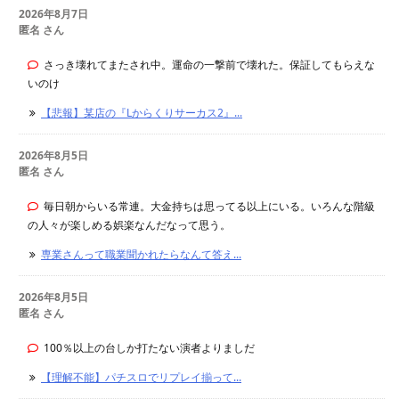
2026年8月7日
匿名 さん
さっき壊れてまたされ中。運命の一撃前で壊れた。保証してもらえな
いのけ
【悲報】某店の『Lからくりサーカス2』...
2026年8月5日
匿名 さん
毎日朝からいる常連。大金持ちは思ってる以上にいる。いろんな階級
の人々が楽しめる娯楽なんだなって思う。
専業さんって職業聞かれたらなんて答え...
2026年8月5日
匿名 さん
100％以上の台しか打たない演者よりましだ
【理解不能】パチスロでリプレイ揃って...