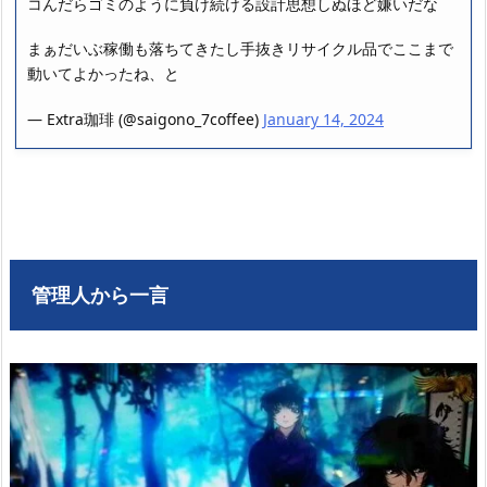
コんだらゴミのように負け続ける設計思想しぬほど嫌いだな
まぁだいぶ稼働も落ちてきたし手抜きリサイクル品でここまで
動いてよかったね、と
— Extra珈琲 (@saigono_7coffee)
January 14, 2024
管理人から一言