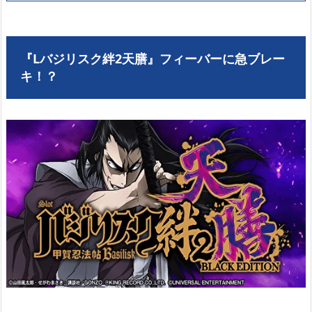
『Lバジリスク絆2天膳』フィーバーに急ブレー
キ！？