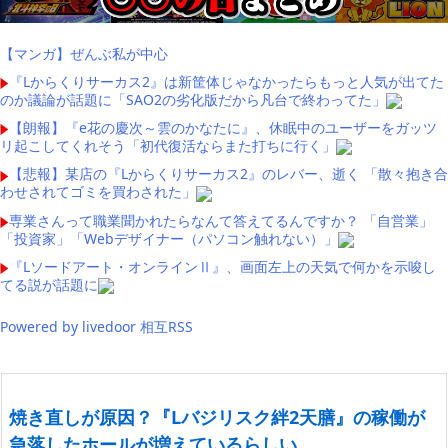
【マンガ】ぜんぶ私が中心
『Lからくりサーカス2』は新筐体じゃなかったらもっと人気が出てた
のか議論が話題に「SAO2の劣化版だから凡台で終わってた」
【朗報】『e花の慶次～雲のかなたに』、休眠中のユーザーをガッツ
リ起こしてくれそう「初代復活ならまた打ちに行く」
【悲報】某店の『Lからくりサーカス2』のレバー、逝く 「散々抱き合
わせされてゴミを買わされた」
専業さんって職業聞かれたらなんて答えてるんですか？ 「自営業」
「投資家」「Webデザイナー（パソコン触れない）」
『Lソードアート・オンラインⅡ』、画面左上の天気で何かを示唆し
てる説が話題に
Powered by livedoor 相互RSS
焼き直しが原因？『Lバジリスク絆2天膳』の稼働が
急落したホールが増えているらしい