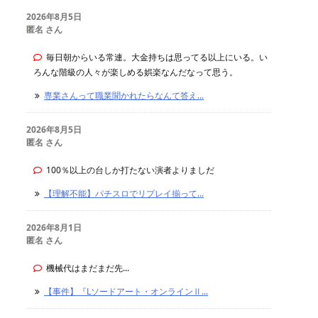
2026年8月5日
匿名 さん
毎日朝からいる常連。大金持ちは思ってる以上にいる。い
ろんな階級の人々が楽しめる娯楽なんだなって思う。
専業さんって職業聞かれたらなんて答え...
2026年8月5日
匿名 さん
100％以上の台しか打たない演者よりましだ
【理解不能】パチスロでリプレイ揃って...
2026年8月1日
匿名 さん
機械代はまだまだ先...
【事件】『Lソードアート・オンラインⅡ...