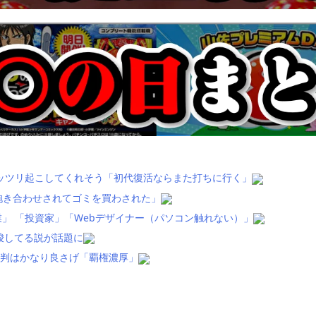
ッツリ起こしてくれそう「初代復活ならまた打ちに行く」
抱き合わせされてゴミを買わされた」
」 「投資家」「Webデザイナー（パソコン触れない）」
唆してる説が話題に
評判はかなり良さげ「覇権濃厚」