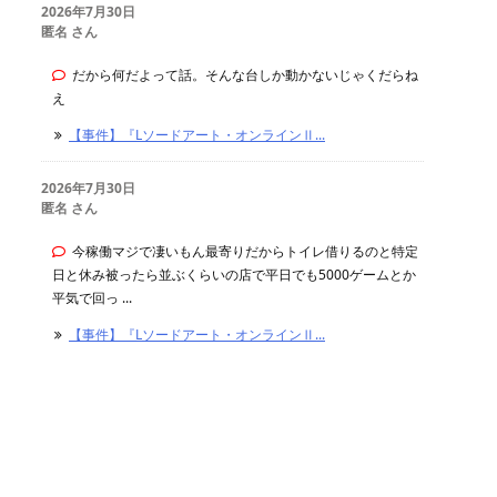
2026年7月30日
匿名 さん
だから何だよって話。そんな台しか動かないじゃくだらね
え
【事件】『Lソードアート・オンラインⅡ...
2026年7月30日
匿名 さん
今稼働マジで凄いもん最寄りだからトイレ借りるのと特定
日と休み被ったら並ぶくらいの店で平日でも5000ゲームとか
平気で回っ ...
【事件】『Lソードアート・オンラインⅡ...