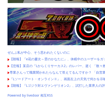
ぜんぶ私が中心、そう思われたくないのに
【朗報】『e花の慶次～雲のかなたに』、休眠中のユーザーをガ
【悲報】某店の『Lからくりサーカス2』のレバー、逝く 「散々
専業さんって職業聞かれたらなんて答えてるんですか？ 「自営業
『Lソードアート・オンラインⅡ』、画面左上の天気で何かを示
【朗報】『Lゴジラ対エヴァンゲリオン2』、試打した業界人の
Powered by livedoor 相互RSS