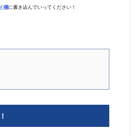
ライ欄
に書き込んでいってください！
！