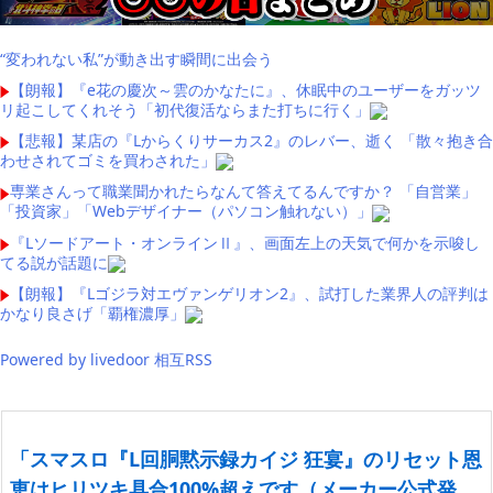
“変われない私”が動き出す瞬間に出会う
【朗報】『e花の慶次～雲のかなたに』、休眠中のユーザーをガッツ
リ起こしてくれそう「初代復活ならまた打ちに行く」
【悲報】某店の『Lからくりサーカス2』のレバー、逝く 「散々抱き合
わせされてゴミを買わされた」
専業さんって職業聞かれたらなんて答えてるんですか？ 「自営業」
「投資家」「Webデザイナー（パソコン触れない）」
『Lソードアート・オンラインⅡ』、画面左上の天気で何かを示唆し
てる説が話題に
【朗報】『Lゴジラ対エヴァンゲリオン2』、試打した業界人の評判は
かなり良さげ「覇権濃厚」
Powered by livedoor 相互RSS
「スマスロ『L回胴黙示録カイジ 狂宴』のリセット恩
恵はヒリツキ具合100%超えです（メーカー公式発