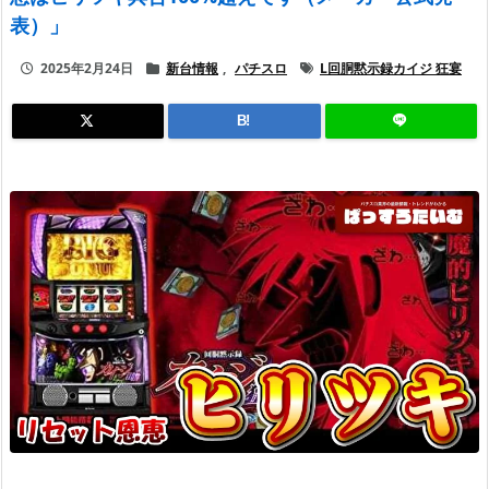
表）」
2025年2月24日
新台情報
,
パチスロ
L回胴黙示録カイジ 狂宴
B!