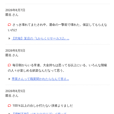
2026年8月7日
匿名 さん
さっき壊れてまたされ中。運命の一撃前で壊れた。保証してもらえな
いのけ
【悲報】某店の『Lからくりサーカス2』...
2026年8月5日
匿名 さん
毎日朝からいる常連。大金持ちは思ってる以上にいる。いろんな階級
の人々が楽しめる娯楽なんだなって思う。
専業さんって職業聞かれたらなんて答え...
2026年8月5日
匿名 さん
100％以上の台しか打たない演者よりましだ
【理解不能】パチスロでリプレイ揃って...