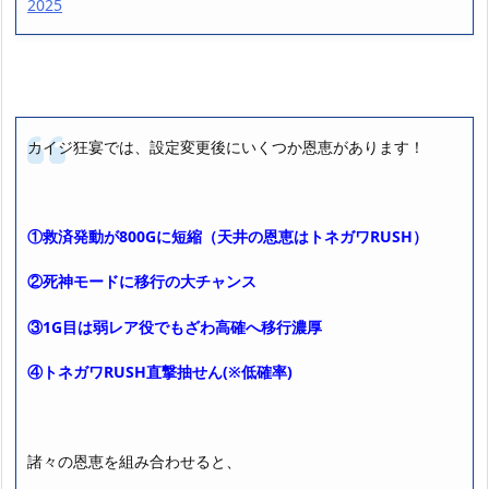
2025
カイジ狂宴では、設定変更後にいくつか恩恵があります！
①救済発動が800Gに短縮（天井の恩恵はトネガワRUSH）
②死神モードに移行の大チャンス
③1G目は弱レア役でもざわ高確へ移行濃厚
④トネガワRUSH直撃抽せん(※低確率)
諸々の恩恵を組み合わせると
、