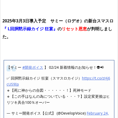
2025年3月3日導入予定 サミー（ロデオ）の新台スマスロ
『 L回胴黙示録カイジ 狂宴』
の
リセット恩恵
が判明しまし
た。
【サミー
#開発ボイス
】 02/24 新着情報のお知らせ！👽📢
✅ 回胴黙示録カイジ 狂宴（スマスロカイジ）
https://t.co/zHj6
cUS9Ip
🔹【死に神からの合図・・・・・・！】死神モード
🔹【この手はなんの為についている・・・？】設定変更後はヒ
リツキ具合100％オーバー
— サミー開発ボイス【公式】 (@DevelopVoice)
February 24,