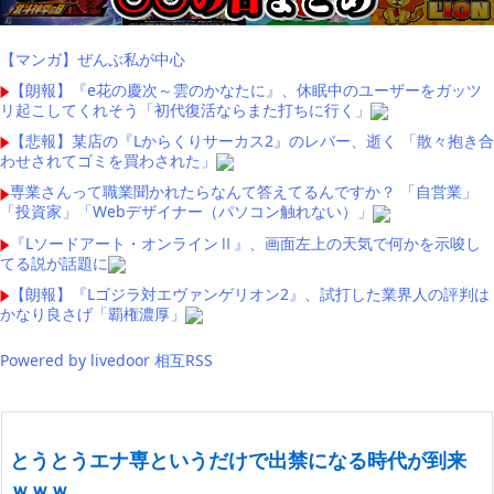
【マンガ】ぜんぶ私が中心
【朗報】『e花の慶次～雲のかなたに』、休眠中のユーザーをガッツ
リ起こしてくれそう「初代復活ならまた打ちに行く」
【悲報】某店の『Lからくりサーカス2』のレバー、逝く 「散々抱き合
わせされてゴミを買わされた」
専業さんって職業聞かれたらなんて答えてるんですか？ 「自営業」
「投資家」「Webデザイナー（パソコン触れない）」
『Lソードアート・オンラインⅡ』、画面左上の天気で何かを示唆し
てる説が話題に
【朗報】『Lゴジラ対エヴァンゲリオン2』、試打した業界人の評判は
かなり良さげ「覇権濃厚」
Powered by livedoor 相互RSS
とうとうエナ専というだけで出禁になる時代が到来
ｗｗｗ