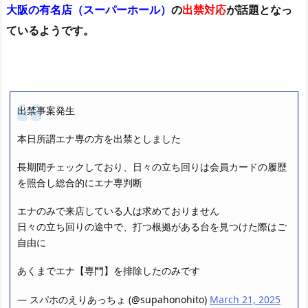
大阪の有名店（スーパーホール）
の
出禁対応
が話題となっ
ているようです。
出禁事案発生
本日所謂エナ専の方を出禁としました
長期間チェックしており、日々の立ち回りは会員カードの履歴
を照合し総合的にエナ専判断
エナのみで来店している人は求めておりません
日々の立ち回りの途中で、打つ根拠がある台を見つけた際はご
自由に
あくまでエナ【専門】を排除したのみです
— スパホのえりあっちょ (@supahonohito)
March 21, 2025