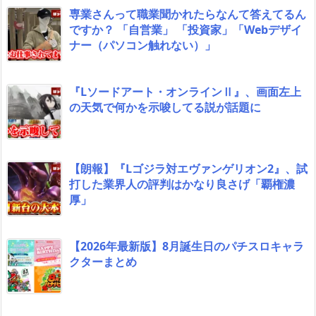
専業さんって職業聞かれたらなんて答えてるん
ですか？ 「自営業」 「投資家」「Webデザイ
ナー（パソコン触れない）」
『Lソードアート・オンラインⅡ』、画面左上
の天気で何かを示唆してる説が話題に
【朗報】『Lゴジラ対エヴァンゲリオン2』、試
打した業界人の評判はかなり良さげ「覇権濃
厚」
【2026年最新版】8月誕生日のパチスロキャラ
クターまとめ