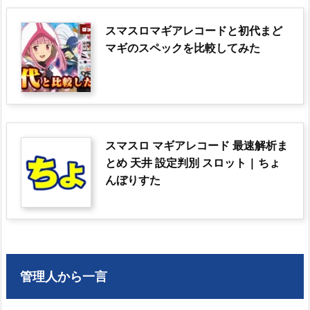
スマスロマギアレコードと初代まど
マギのスペックを比較してみた
スマスロ マギアレコード 最速解析ま
とめ 天井 設定判別 スロット | ちょ
んぼりすた
管理人から一言