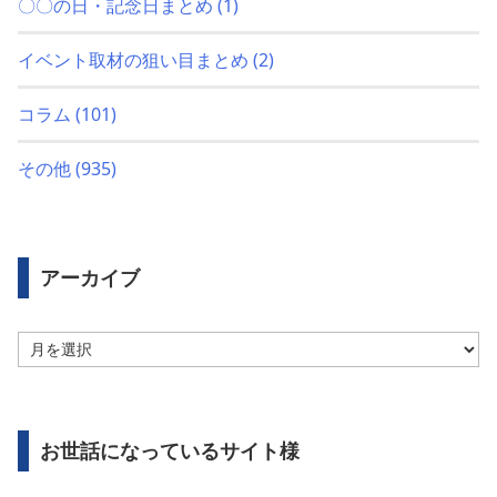
〇〇の日・記念日まとめ
(1)
イベント取材の狙い目まとめ
(2)
コラム
(101)
その他
(935)
アーカイブ
ア
ー
カ
イ
ブ
お世話になっているサイト様