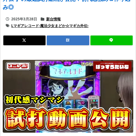
み◎
2025年3月28日
新台情報
Lマギアレコード-魔法少女まどか☆マギカ外伝-
B!