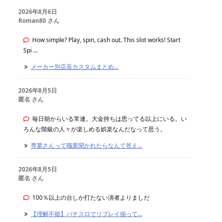
2026年8月6日
Roman80 さん
How simple? Play, spin, cash out. This slot works! Start
Spi ...
メーカー別店長カスタムまとめ...
2026年8月5日
匿名 さん
毎日朝からいる常連。大金持ちは思ってる以上にいる。い
ろんな階級の人々が楽しめる娯楽なんだなって思う。
専業さんって職業聞かれたらなんて答え...
2026年8月5日
匿名 さん
100％以上の台しか打たない演者よりましだ
【理解不能】パチスロでリプレイ揃って...