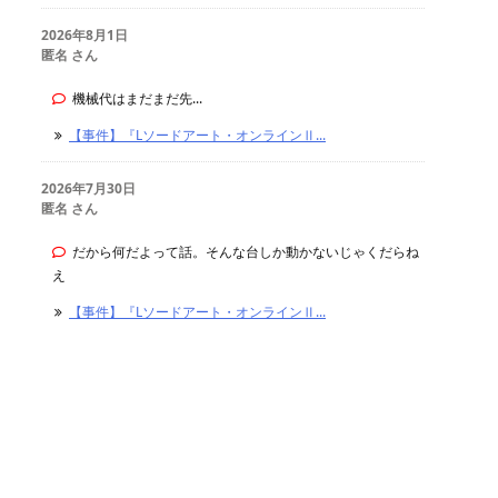
2026年8月1日
匿名 さん
機械代はまだまだ先...
【事件】『Lソードアート・オンラインⅡ...
2026年7月30日
匿名 さん
だから何だよって話。そんな台しか動かないじゃくだらね
え
【事件】『Lソードアート・オンラインⅡ...