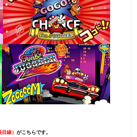
長目線）
がこちらです。