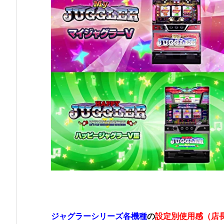
ジャグラーシリーズ各機種
の
設定別使用感（店