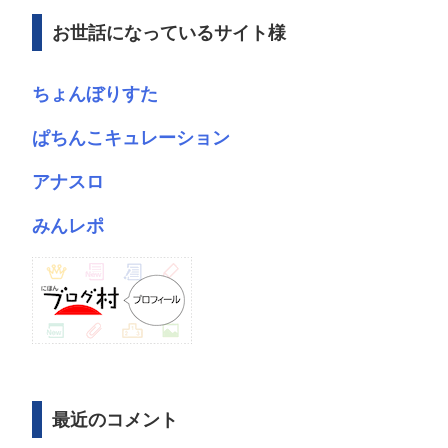
ブ
お世話になっているサイト様
ちょんぼりすた
ぱちんこキュレーション
アナスロ
みんレポ
最近のコメント