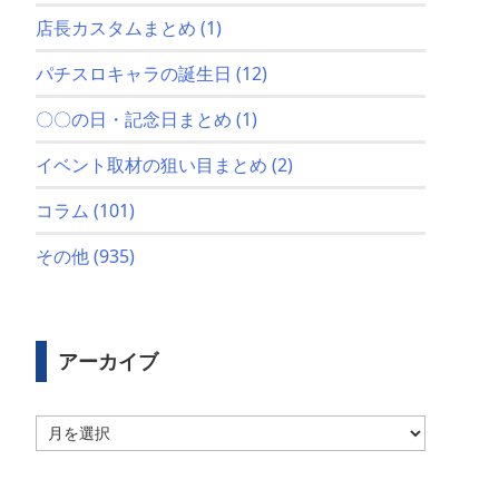
店長カスタムまとめ
(1)
パチスロキャラの誕生日
(12)
〇〇の日・記念日まとめ
(1)
イベント取材の狙い目まとめ
(2)
コラム
(101)
その他
(935)
アーカイブ
ア
ー
カ
イ