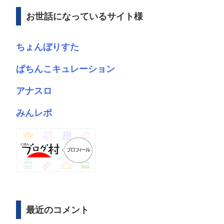
ブ
お世話になっているサイト様
ちょんぼりすた
ぱちんこキュレーション
アナスロ
みんレポ
最近のコメント