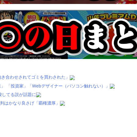
抱き合わせされてゴミを買わされた」
」 「投資家」「Webデザイナー（パソコン触れない）」
唆してる説が話題に
評判はかなり良さげ「覇権濃厚」