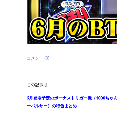
コメント (0)
この記事は
6月登場予定のボーナストリガー機（1000ちゃ
ーパルサー）の特色まとめ