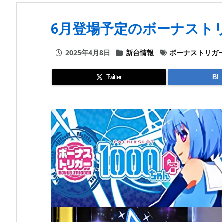
6月登場予定のボーナスト
2025年4月8日
新台情報
ボーナストリガ
Twitter
B!