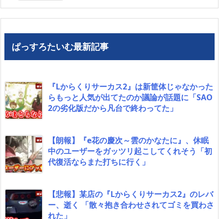
ぱっすろたいむ最新記事
『Lからくりサーカス2』は新筐体じゃなかった
らもっと人気が出てたのか議論が話題に「SAO
2の劣化版だから凡台で終わってた」
【朗報】『e花の慶次～雲のかなたに』、休眠
中のユーザーをガッツリ起こしてくれそう「初
代復活ならまた打ちに行く」
【悲報】某店の『Lからくりサーカス2』のレバ
ー、逝く 「散々抱き合わせされてゴミを買わさ
れた」