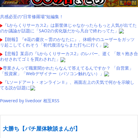
共感必至の“日常修羅場”短編集！
『Lからくりサーカス2』は新筐体じゃなかったらもっと人気が出てた
のか議論が話題に「SAO2の劣化版だから凡台で終わってた」
【朗報】『e花の慶次～雲のかなたに』、休眠中のユーザーをガッツ
リ起こしてくれそう「初代復活ならまた打ちに行く」
【悲報】某店の『Lからくりサーカス2』のレバー、逝く 「散々抱き合
わせされてゴミを買わされた」
専業さんって職業聞かれたらなんて答えてるんですか？ 「自営業」
「投資家」「Webデザイナー（パソコン触れない）」
『Lソードアート・オンラインⅡ』、画面左上の天気で何かを示唆し
てる説が話題に
Powered by livedoor 相互RSS
大勝ち【パチ屋体験談まんが】