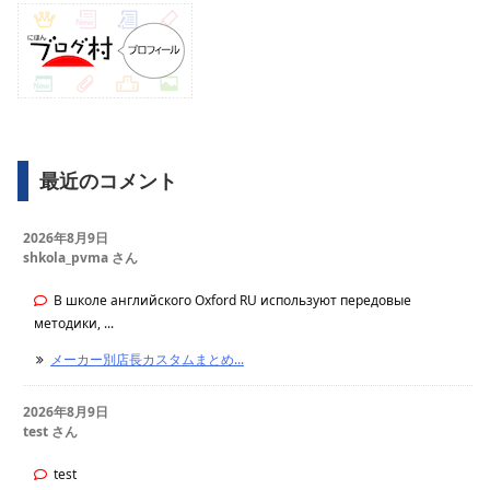
最近のコメント
2026年8月9日
shkola_pvma さん
В школе английского Oxford RU используют передовые
методики, ...
メーカー別店長カスタムまとめ...
2026年8月9日
test さん
test