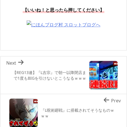
【いいね！と思ったら押してください】
Next
【REG13連】『L吉宗』で朝一以降閉店ま
で1度もBIGを引けないとこうなるｗｗｗ
Prev
『L呪術廻戦』に搭載されてそうなものｗ
ｗｗ