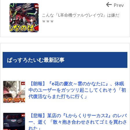
Prev
こんな『L革命機ヴァルヴレイヴ2』は嫌だ
ｗｗｗ
ぱっすろたいむ最新記事
【朗報】『e花の慶次～雲のかなたに』、休眠
中のユーザーをガッツリ起こしてくれそう「初
代復活ならまた打ちに行く」
【悲報】某店の『Lからくりサーカス2』のレバ
ー、逝く 「散々抱き合わせされてゴミを買わさ
れた」