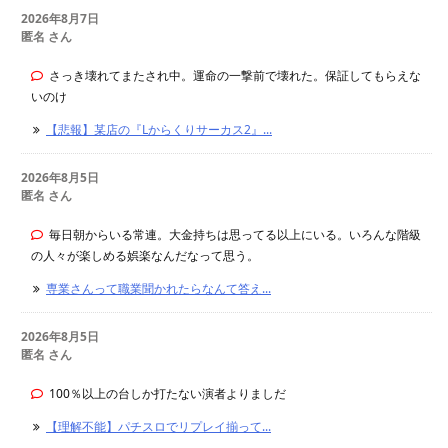
2026年8月7日
匿名 さん
さっき壊れてまたされ中。運命の一撃前で壊れた。保証してもらえな
いのけ
【悲報】某店の『Lからくりサーカス2』...
2026年8月5日
匿名 さん
毎日朝からいる常連。大金持ちは思ってる以上にいる。いろんな階級
の人々が楽しめる娯楽なんだなって思う。
専業さんって職業聞かれたらなんて答え...
2026年8月5日
匿名 さん
100％以上の台しか打たない演者よりましだ
【理解不能】パチスロでリプレイ揃って...