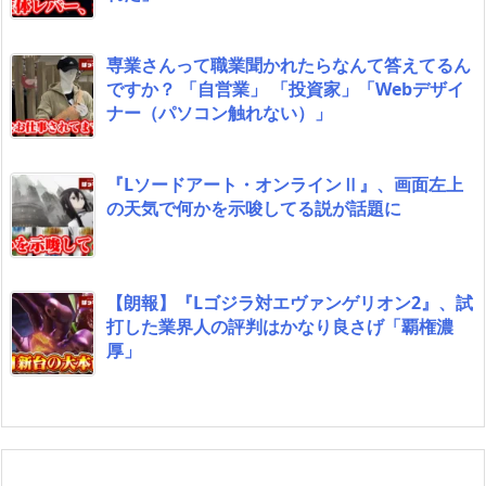
専業さんって職業聞かれたらなんて答えてるん
ですか？ 「自営業」 「投資家」「Webデザイ
ナー（パソコン触れない）」
『Lソードアート・オンラインⅡ』、画面左上
の天気で何かを示唆してる説が話題に
【朗報】『Lゴジラ対エヴァンゲリオン2』、試
打した業界人の評判はかなり良さげ「覇権濃
厚」