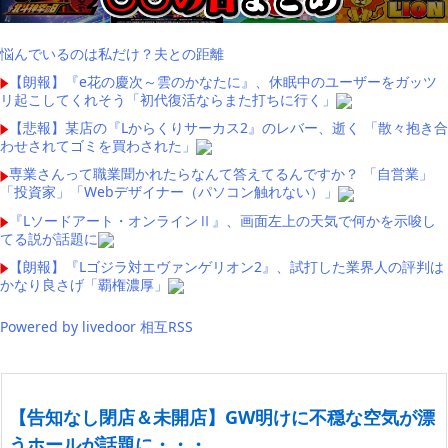
悩んでいるのは私だけ？夫との距離
【朗報】『e花の慶次～雲のかなたに』、休眠中のユーザーをガッツ
リ起こしてくれそう「初代復活ならまた打ちに行く」
【悲報】某店の『Lからくりサーカス2』のレバー、逝く 「散々抱き合
わせされてゴミを買わされた」
専業さんって職業聞かれたらなんて答えてるんですか？ 「自営業」
「投資家」「Webデザイナー（パソコン触れない）」
『Lソードアート・オンラインⅡ』、画面左上の天気で何かを示唆し
てる説が話題に
【朗報】『Lゴジラ対エヴァンゲリオン2』、試打した業界人の評判は
かなり良さげ「覇権濃厚」
Powered by livedoor 相互RSS
【告知なし閉店＆未開店】GW明けに不穏な空気が漂
うホールが話題に・・・