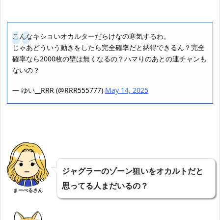
こんなキショいオカルターだらけなの寒気するわ。
じゃあどういう動きをしたら完全確率だと納得できるん？完全
確率なら2000枚の壁は無くなるの？ハマりのあとの連チャンも
ないの？
— ゆい__RRR (@RRR555777)
May 14, 2025
ジャグラーのゾーン狙いをオカルトだと
思ってる人まだいるの？
まーべるさん