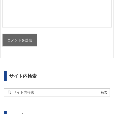
サイト内検索