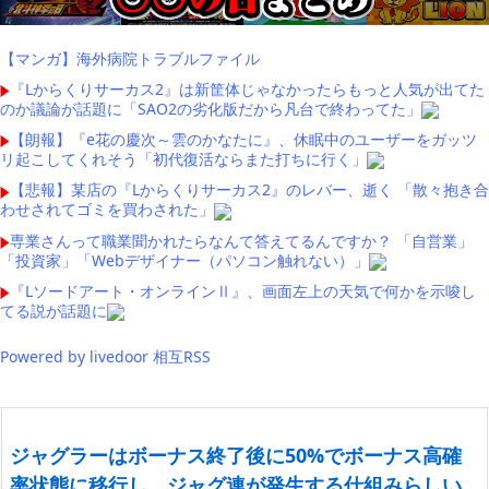
【マンガ】海外病院トラブルファイル
『Lからくりサーカス2』は新筐体じゃなかったらもっと人気が出てた
のか議論が話題に「SAO2の劣化版だから凡台で終わってた」
【朗報】『e花の慶次～雲のかなたに』、休眠中のユーザーをガッツ
リ起こしてくれそう「初代復活ならまた打ちに行く」
【悲報】某店の『Lからくりサーカス2』のレバー、逝く 「散々抱き合
わせされてゴミを買わされた」
専業さんって職業聞かれたらなんて答えてるんですか？ 「自営業」
「投資家」「Webデザイナー（パソコン触れない）」
『Lソードアート・オンラインⅡ』、画面左上の天気で何かを示唆し
てる説が話題に
Powered by livedoor 相互RSS
ジャグラーはボーナス終了後に50%でボーナス高確
率状態に移行し、ジャグ連が発生する仕組みらしい