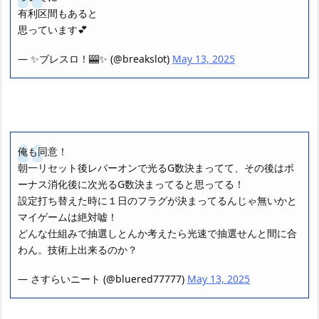
有利区間もあると
思っています💕
— ✨ブレスロ！🎰✨ (@breakslot)
May 13, 2025
俺も同意！
朝一リセット後レバーオンで光るG数決まってて、その後はボ
ーナス消化後に次光るG数決まってると思ってる！
設定打ち替えた時に１日のフラグが決まってるんじゃ無いかと
マイゲームは絶対嘘！
どんな仕組みで抽選しとんか考えたら光速で抽選せんと間に合
わん。技術上出来るのか？
— さすらいニート (@bluered77777)
May 13, 2025