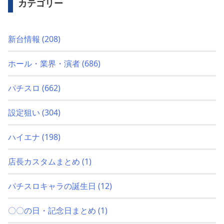
カテゴリー
新台情報
(208)
ホール・業界・演者
(686)
パチスロ
(662)
設定狙い
(304)
ハイエナ
(198)
店長カスタムまとめ
(1)
パチスロキャラの誕生日
(12)
〇〇の日・記念日まとめ
(1)