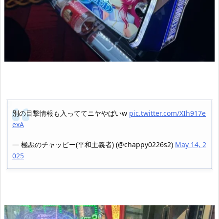
別の目撃情報も入っててニヤやばいw
pic.twitter.com/XIh917e
exA
— 極悪のチャッピー(平和主義者) (@chappy0226s2)
May 14, 2
025