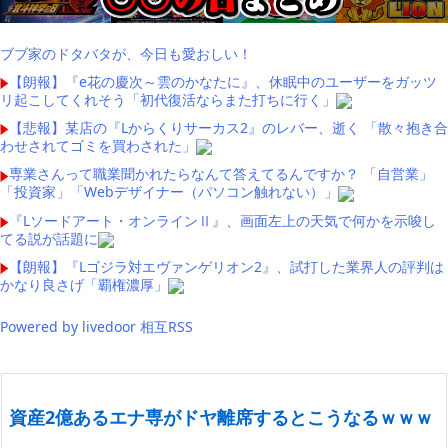
ブブ家のドタバタが、今日も愛おしい！
【朗報】『e花の慶次～雲のかなたに』、休眠中のユーザーをガッツ
リ起こしてくれそう「初代復活ならまた打ちに行く」
【悲報】某店の『Lからくりサーカス2』のレバー、逝く 「散々抱き合
わせされてゴミを買わされた」
専業さんって職業聞かれたらなんて答えてるんですか？ 「自営業」
「投資家」「Webデザイナー（パソコン触れない）」
『Lソードアート・オンラインⅡ』、画面左上の天気で何かを示唆し
てる説が話題に
【朗報】『Lゴジラ対エヴァンゲリオン2』、試打した業界人の評判は
かなり良さげ「覇権濃厚」
Powered by livedoor 相互RSS
資産2億あるエナ専がドヤ離席するとこうなるｗｗｗ