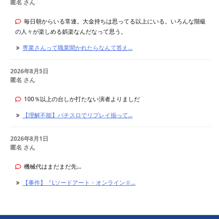
匿名 さん
毎日朝からいる常連。大金持ちは思ってる以上にいる。いろんな階級
の人々が楽しめる娯楽なんだなって思う。
専業さんって職業聞かれたらなんて答え...
2026年8月5日
匿名 さん
100％以上の台しか打たない演者よりましだ
【理解不能】パチスロでリプレイ揃って...
2026年8月1日
匿名 さん
機械代はまだまだ先...
【事件】『Lソードアート・オンラインⅡ...