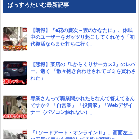
ぱっすろたいむ最新記事
【朗報】『e花の慶次～雲のかなたに』、休眠
中のユーザーをガッツリ起こしてくれそう「初
代復活ならまた打ちに行く」
【悲報】某店の『Lからくりサーカス2』のレバ
ー、逝く 「散々抱き合わせされてゴミを買わさ
れた」
専業さんって職業聞かれたらなんて答えてるん
ですか？ 「自営業」 「投資家」「Webデザイ
ナー（パソコン触れない）」
『Lソードアート・オンラインⅡ』、画面左上