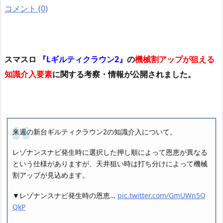
コメント (0)
スマスロ
『Lギルティクラウン2』
の
機械割アップが狙える
知識介入要素
に関する考察・情報が公開されました。
来週の新台ギルティクラウン2の知識介入について。
レゾナンスナビ発生時に選択した押し順によって恩恵が異なる
という仕様がありますが、天井狙い時は打ち分けによって機械
割アップが見込めます。
▼レゾナンスナビ発生時の恩恵…
pic.twitter.com/GmUWn5Q
QkP