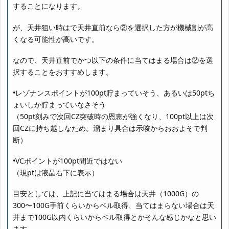
することになります。
が、天井狙い時はで天井直前なら②を選択した方が機械割が高
くなる可能性が高いです。
なので、天井直前でかつ以下の条件に当てはまる場合は②を選
択することをおすすめします。
•レゾナンスポイントが100pt貯まっていそう、あるいは50ptち
ょいしか貯まっていなさそう
（50pt刻みで次回CZ突破時の恩恵が強くなり、100pt以上は次
回CZに持ち越しなため。溜まり具合は示唆からおおよそで判
断）
•VCポイントが100pt間近ではない
（現ptは液晶右下に表示）
目安としては、上記に当てはまる場合は天井（1000G）の
300〜100G手前くらいからベル取得、当てはまらない場合は天
井まで100G以内くらいからベル取得とかそんな感じかなと思い
ます。