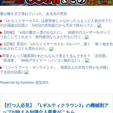
妻が嫌すぎて壊れていった、ある夫の現実
『Lからくりサーカス2』は新筐体じゃなかったらもっと人気が出てた
のか議論が話題に「SAO2の劣化版だから凡台で終わってた」
【朗報】『e花の慶次～雲のかなたに』、休眠中のユーザーをガッツ
リ起こしてくれそう「初代復活ならまた打ちに行く」
【悲報】某店の『Lからくりサーカス2』のレバー、逝く 「散々抱き合
わせされてゴミを買わされた」
専業さんって職業聞かれたらなんて答えてるんですか？ 「自営業」
「投資家」「Webデザイナー（パソコン触れない）」
『Lソードアート・オンラインⅡ』、画面左上の天気で何かを示唆し
てる説が話題に
Powered by livedoor 相互RSS
【打つ人必見】 『Lギルティクラウン2』の機械割ア
ップが狙える知識介入要素がこちら