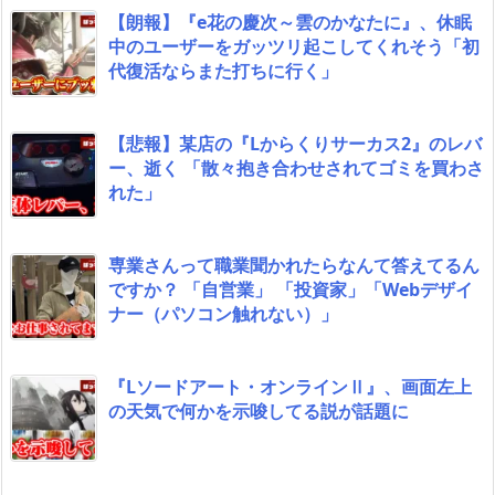
【朗報】『e花の慶次～雲のかなたに』、休眠
中のユーザーをガッツリ起こしてくれそう「初
代復活ならまた打ちに行く」
【悲報】某店の『Lからくりサーカス2』のレバ
ー、逝く 「散々抱き合わせされてゴミを買わさ
れた」
専業さんって職業聞かれたらなんて答えてるん
ですか？ 「自営業」 「投資家」「Webデザイ
ナー（パソコン触れない）」
『Lソードアート・オンラインⅡ』、画面左上
の天気で何かを示唆してる説が話題に