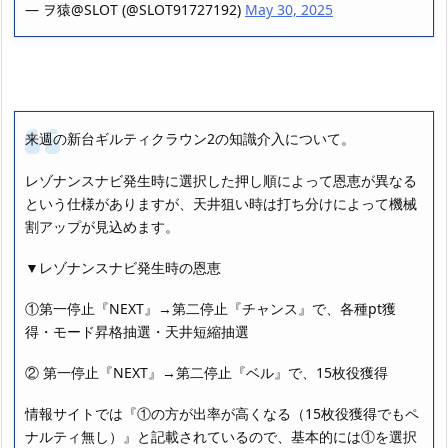
— ヲ猿@SLOT (@SLOT91727192)
May 30, 2025
来週の新台ギルティクラウン2の知識介入について。
レゾナンスナビ発生時に選択した押し順によって恩恵が異なる
という仕様がありますが、天井狙い時は打ち分けによって機械
割アップが見込めます。
▼レゾナンスナビ発生時の恩恵
①第一停止『NEXT』→第二停止『チャンス』で、各種pt獲
得・モード昇格抽選・天井短縮抽選
② 第一停止『NEXT』→第二停止『ベル』で、15枚役獲得
情報サイトでは『①の方が出率が高くなる（15枚役獲得でもペ
ナルティ無し）』と記載されているので、基本的には①を選択