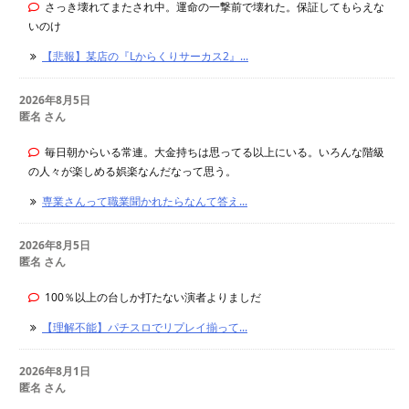
さっき壊れてまたされ中。運命の一撃前で壊れた。保証してもらえな
いのけ
【悲報】某店の『Lからくりサーカス2』...
2026年8月5日
匿名 さん
毎日朝からいる常連。大金持ちは思ってる以上にいる。いろんな階級
の人々が楽しめる娯楽なんだなって思う。
専業さんって職業聞かれたらなんて答え...
2026年8月5日
匿名 さん
100％以上の台しか打たない演者よりましだ
【理解不能】パチスロでリプレイ揃って...
2026年8月1日
匿名 さん