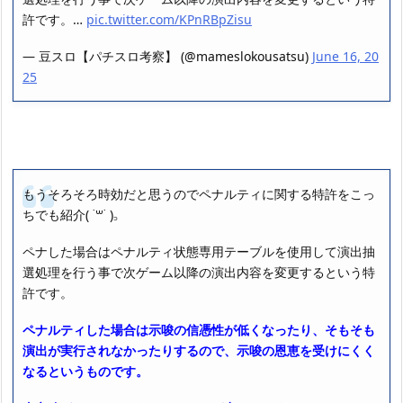
許です。…
pic.twitter.com/KPnRBpZisu
— 豆スロ【パチスロ考察】 (@mameslokousatsu)
June 16, 20
25
もうそろそろ時効だと思うのでペナルティに関する特許をこっ
ちでも紹介( ˙꒳​˙ )꜆
ペナした場合はペナルティ状態専用テーブルを使用して演出抽
選処理を行う事で次ゲーム以降の演出内容を変更するという特
許です。
ペナルティした場合は示唆の信憑性が低くなったり、そもそも
演出が実行されなかったりするので、示唆の恩恵を受けにくく
なるというものです。