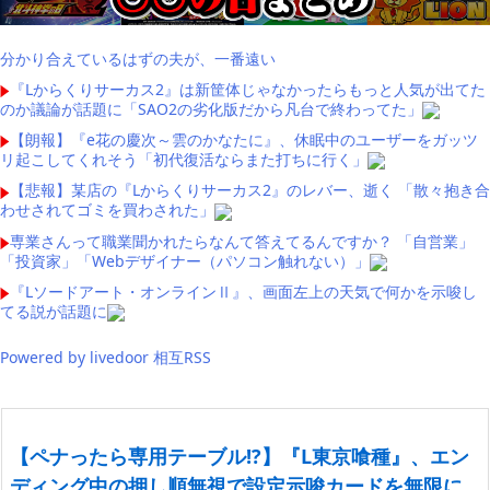
分かり合えているはずの夫が、一番遠い
『Lからくりサーカス2』は新筐体じゃなかったらもっと人気が出てた
のか議論が話題に「SAO2の劣化版だから凡台で終わってた」
【朗報】『e花の慶次～雲のかなたに』、休眠中のユーザーをガッツ
リ起こしてくれそう「初代復活ならまた打ちに行く」
【悲報】某店の『Lからくりサーカス2』のレバー、逝く 「散々抱き合
わせされてゴミを買わされた」
専業さんって職業聞かれたらなんて答えてるんですか？ 「自営業」
「投資家」「Webデザイナー（パソコン触れない）」
『Lソードアート・オンラインⅡ』、画面左上の天気で何かを示唆し
てる説が話題に
Powered by livedoor 相互RSS
【ペナったら専用テーブル!?】『L東京喰種』、エン
ディング中の押し順無視で設定示唆カードを無限に