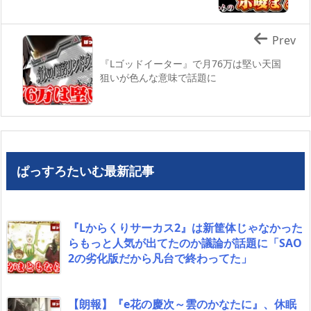
Prev
『Lゴッドイーター』で月76万は堅い天国
狙いが色んな意味で話題に
ぱっすろたいむ最新記事
『Lからくりサーカス2』は新筐体じゃなかった
らもっと人気が出てたのか議論が話題に「SAO
2の劣化版だから凡台で終わってた」
【朗報】『e花の慶次～雲のかなたに』、休眠