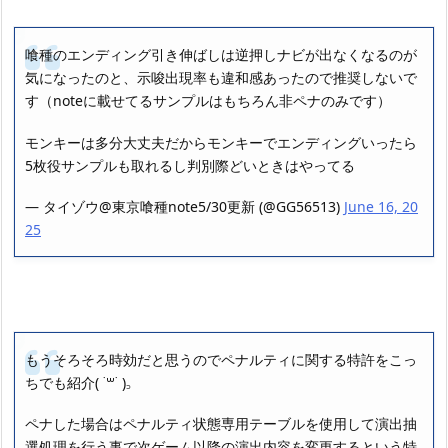
喰種のエンディング引き伸ばしは逆押しナビが出なくなるのが
気になったのと、示唆出現率も違和感あったので推奨しないで
す（noteに載せてるサンプルはもちろん非ペナのみです）
モンキーは多分大丈夫だからモンキーでエンディングいったら
5枚役サンプルも取れるし判別際どいときはやってる
— タイゾウ@東京喰種note5/30更新 (@GG56513)
June 16, 20
25
もうそろそろ時効だと思うのでペナルティに関する特許をこっ
ちでも紹介( ˙꒳​˙ )꜆
ペナした場合はペナルティ状態専用テーブルを使用して演出抽
選処理を行う事で次ゲーム以降の演出内容を変更するという特