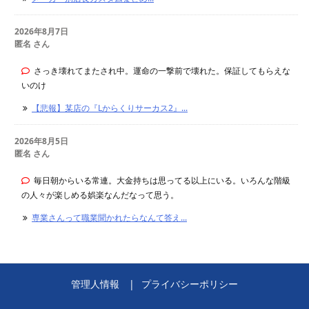
2026年8月7日
匿名 さん
さっき壊れてまたされ中。運命の一撃前で壊れた。保証してもらえな
いのけ
【悲報】某店の『Lからくりサーカス2』...
2026年8月5日
匿名 さん
毎日朝からいる常連。大金持ちは思ってる以上にいる。いろんな階級
の人々が楽しめる娯楽なんだなって思う。
専業さんって職業聞かれたらなんて答え...
管理人情報
プライバシーポリシー