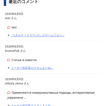
最近のコメント
2026年8月9日
test さん
test
『Lギルティクラウン2』のゲームフロー...
2026年8月9日
DuanePak さん
Статьи и новости:
メーカー別店長カスタムまとめ...
2026年8月9日
shkola_zkma さん
Применяются коммуникативные подходы, интерактивные
упражнени ...
メーカー別店長カスタムまとめ...