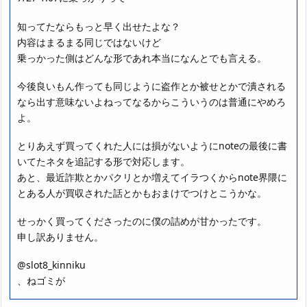
知ってたならもっと早く出せたよな？
内容はまるまる同じではないけど
乗っかった側はどんな形であれ本当になんとでも言える。
今後良いもん作っても同じように盗作とか被せとかで潰される
なら出す意味ないよねってなるからこういうのは普通にやめろ
よ。
とりあえず買ってくれた人には損がないようにnoteの最後に書
いてたネタを追記する形で対応します。
あと、最近詐欺とかパクリとか増えてイラつくからnote界隈に
とある人が買収された話とかもおまけでつけとこうかな。
せっかく買ってくださったのに僕の詰めが甘かったです。
申し訳ありません。
@slot8_kinniku
、ねゴミが