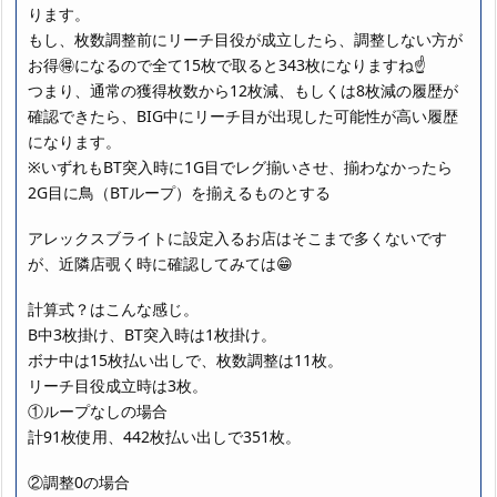
ります。
もし、枚数調整前にリーチ目役が成立したら、調整しない方が
お得🉐になるので全て15枚で取ると343枚になりますね☝️
つまり、通常の獲得枚数から12枚減、もしくは8枚減の履歴が
確認できたら、BIG中にリーチ目が出現した可能性が高い履歴
になります。
※いずれもBT突入時に1G目でレグ揃いさせ、揃わなかったら
2G目に鳥（BTループ）を揃えるものとする
アレックスブライトに設定入るお店はそこまで多くないです
が、近隣店覗く時に確認してみては😁
計算式？はこんな感じ。
B中3枚掛け、BT突入時は1枚掛け。
ボナ中は15枚払い出しで、枚数調整は11枚。
リーチ目役成立時は3枚。
①ループなしの場合
計91枚使用、442枚払い出しで351枚。
②調整0の場合