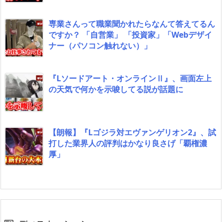
専業さんって職業聞かれたらなんて答えてるん
ですか？ 「自営業」 「投資家」「Webデザイ
ナー（パソコン触れない）」
『Lソードアート・オンラインⅡ』、画面左上
の天気で何かを示唆してる説が話題に
【朗報】『Lゴジラ対エヴァンゲリオン2』、試
打した業界人の評判はかなり良さげ「覇権濃
厚」