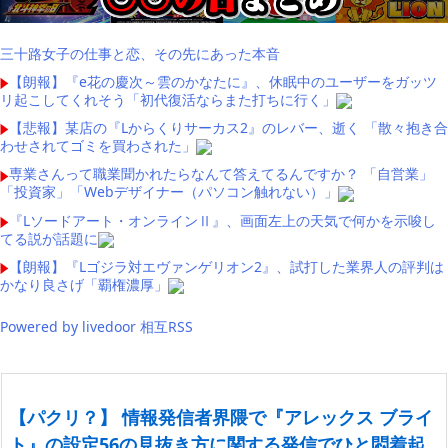
三十路女子の仕事と恋、その先にあった本音
【朗報】『e花の慶次～雲のかなたに』、休眠中のユーザーをガッツ
リ起こしてくれそう「初代復活ならまた打ちに行く」
【悲報】某店の『Lからくりサーカス2』のレバー、逝く 「散々抱き合
わせされてゴミを買わされた」
専業さんって職業聞かれたらなんて答えてるんですか？ 「自営業」
「投資家」「Webデザイナー（パソコン触れない）」
『Lソードアート・オンラインⅡ』、画面左上の天気で何かを示唆し
てる説が話題に
【朗報】『Lゴジラ対エヴァンゲリオン2』、試打した業界人の評判は
かなり良さげ「覇権濃厚」
Powered by livedoor 相互RSS
【パクリ？】 情報発信者界隈で『アレックス ブライ
ト』の設定56の見抜き方に関する発信でひと悶着起