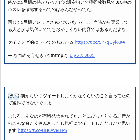
確かに5号機の時からハナビの設定狙いで獲得枚数見てBIG中の
ハズレを確認するってのはみんなやってた。
同じく5号機アレックスもハズレあったし、当時から専業して
る人とかは気付いててもおかしくない内容ではあるんだよな。
タイミング的に〜ってのもわかる
https://t.co/SP7qQykXK4
— なつめそうせき (@tntmp2)
July 27, 2025
だいぶ前からいつツイートしようかなくらいのこと言ってたの
で盗作ではないですよ
むしろこんなのが有料発信されてたことにびっくりする。昔か
らこんな台たくさんあったし気軽にツイートしただけだと思い
ます
https://t.co/uHCvVeIEPS