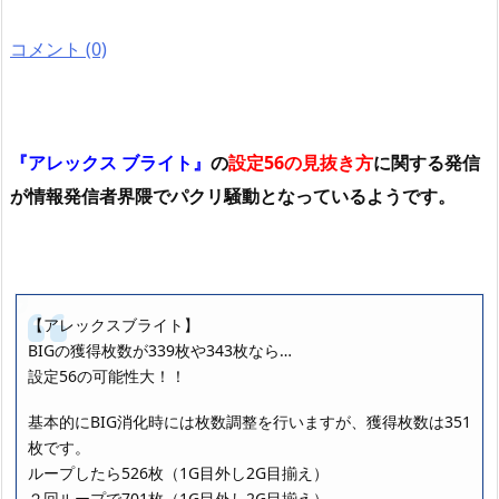
コメント (0)
『アレックス ブライト』
の
設定56の見抜き方
に関する発信
が情報発信者界隈でパクリ騒動となっているようです。
【アレックスブライト】
BIGの獲得枚数が339枚や343枚なら…
設定56の可能性大！！
基本的にBIG消化時には枚数調整を行いますが、獲得枚数は351
枚です。
ループしたら526枚（1G目外し2G目揃え）
２回ループで701枚（1G目外し2G目揃え）