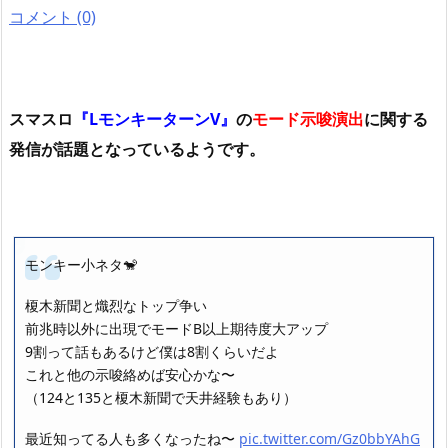
コメント (0)
スマスロ
『LモンキーターンV』
の
モード示唆演出
に関する
発信が話題となっているようです。
モンキー小ネタ🐒
榎木新聞と熾烈なトップ争い
前兆時以外に出現でモードB以上期待度大アップ
9割って話もあるけど僕は8割くらいだよ
これと他の示唆絡めば安心かな〜
（124と135と榎木新聞で天井経験もあり）
最近知ってる人も多くなったね〜
pic.twitter.com/Gz0bbYAhG