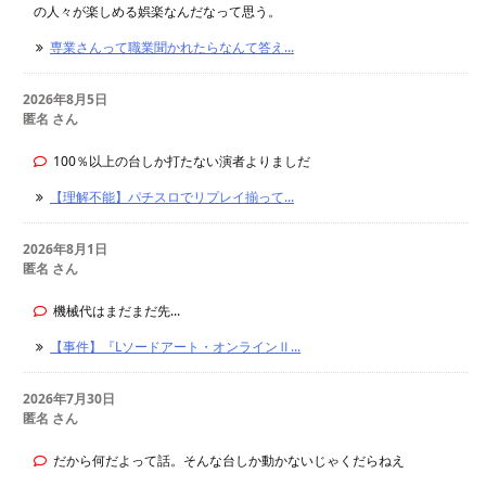
の人々が楽しめる娯楽なんだなって思う。
専業さんって職業聞かれたらなんて答え...
2026年8月5日
匿名 さん
100％以上の台しか打たない演者よりましだ
【理解不能】パチスロでリプレイ揃って...
2026年8月1日
匿名 さん
機械代はまだまだ先...
【事件】『Lソードアート・オンラインⅡ...
2026年7月30日
匿名 さん
だから何だよって話。そんな台しか動かないじゃくだらねえ