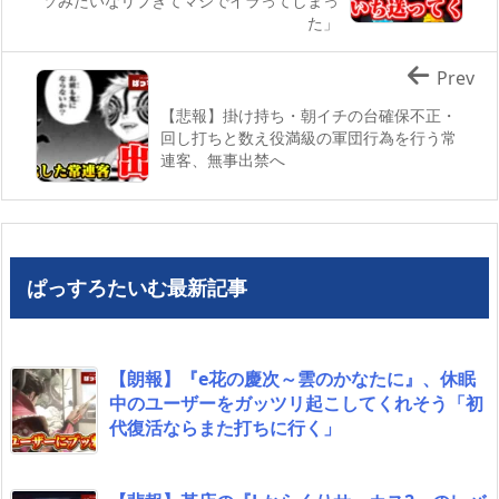
ソみたいなリプきてマジでイラってしまっ
た」
Prev
【悲報】掛け持ち・朝イチの台確保不正・
回し打ちと数え役満級の軍団行為を行う常
連客、無事出禁へ
ぱっすろたいむ最新記事
【朗報】『e花の慶次～雲のかなたに』、休眠
中のユーザーをガッツリ起こしてくれそう「初
代復活ならまた打ちに行く」