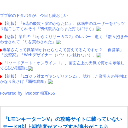
ブブ家のドタバタが、今日も愛おしい！
【朗報】『e花の慶次～雲のかなたに』、休眠中のユーザーをガッツ
リ起こしてくれそう「初代復活ならまた打ちに行く」
【悲報】某店の『Lからくりサーカス2』のレバー、逝く 「散々抱き合
わせされてゴミを買わされた」
専業さんって職業聞かれたらなんて答えてるんですか？ 「自営業」
「投資家」「Webデザイナー（パソコン触れない）」
『Lソードアート・オンラインⅡ』、画面左上の天気で何かを示唆し
てる説が話題に
【朗報】『Lゴジラ対エヴァンゲリオン2』、試打した業界人の評判は
かなり良さげ「覇権濃厚」
Powered by livedoor 相互RSS
『LモンキーターンV』の攻略サイトに載っていない
モードB以上期待度がアップする演出がこちら