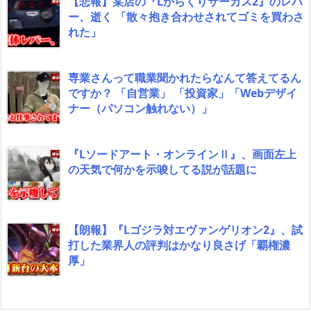
【悲報】某店の『Lからくりサーカス2』のレバ
ー、逝く 「散々抱き合わせされてゴミを買わさ
れた」
専業さんって職業聞かれたらなんて答えてるん
ですか？ 「自営業」 「投資家」「Webデザイ
ナー（パソコン触れない）」
『Lソードアート・オンラインⅡ』、画面左上
の天気で何かを示唆してる説が話題に
【朗報】『Lゴジラ対エヴァンゲリオン2』、試
打した業界人の評判はかなり良さげ「覇権濃
厚」