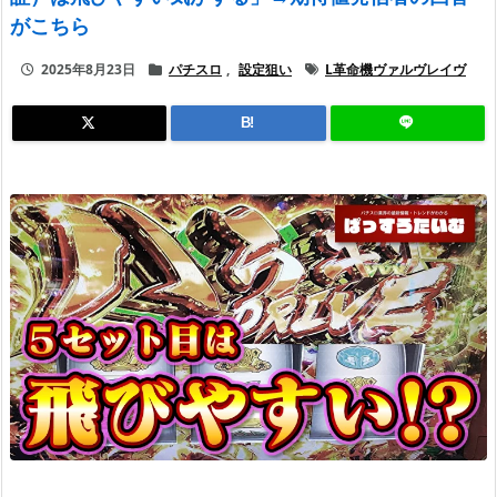
がこちら
2025年8月23日
パチスロ
,
設定狙い
L革命機ヴァルヴレイヴ
B!