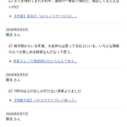
さっき壊れてまたされ中。運命の一撃前で壊れた。保証してもらえな
いのけ
【悲報】某店の『Lからくりサーカス2』...
2026年8月5日
匿名 さん
毎日朝からいる常連。大金持ちは思ってる以上にいる。いろんな階級
の人々が楽しめる娯楽なんだなって思う。
専業さんって職業聞かれたらなんて答え...
2026年8月5日
匿名 さん
100％以上の台しか打たない演者よりましだ
【理解不能】パチスロでリプレイ揃って...
2026年8月1日
匿名 さん