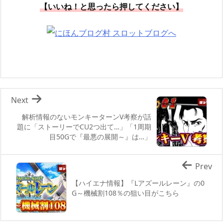
【いいね！と思ったら押してください】
Next
解析情報のないモンキーターンV考察が話
題に「ストーリーでCU2つ出て…」「1周期
目50Gで『最悪の展開～』は…」
Prev
【ハイエナ情報】『Lアズールレーン』の0
G～機械割108％の狙い目がこちら