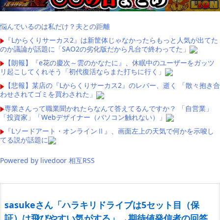
悩んでいるのは私だけ？夫との距離
『Lからくりサーカス2』は新筐体じゃなかったらもっと人気が出てた
のか議論が話題に「SAO2の劣化版だから凡台で終わってた」
【朗報】『e花の慶次～雲のかなたに』、休眠中のユーザーをガッツ
リ起こしてくれそう「初代復活ならまた打ちに行く」
【悲報】某店の『Lからくりサーカス2』のレバー、逝く 「散々抱き合
わせされてゴミを買わされた」
専業さんって職業聞かれたらなんて答えてるんですか？ 「自営業」
「投資家」「Webデザイナー（パソコン触れない）」
『Lソードアート・オンラインⅡ』、画面左上の天気で何かを示唆し
てる説が話題に
Powered by livedoor 相互RSS
sasukeさん「ハラキリドライブは5セット目（保
証）は飛びやすい気がする」→期待値発信者の回答