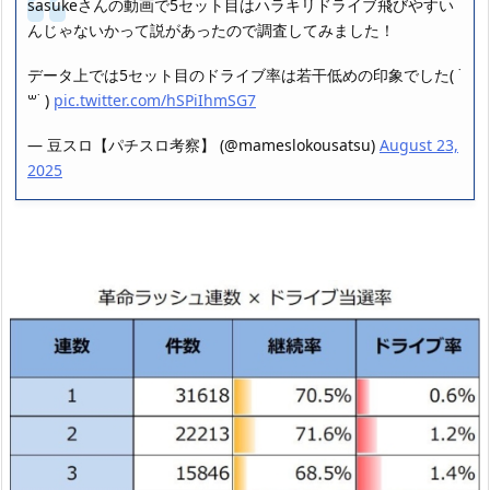
sasukeさんの動画で5セット目はハラキリドライブ飛びやすい
んじゃないかって説があったので調査してみました！
データ上では5セット目のドライブ率は若干低めの印象でした( ˙
꒳​˙ )
pic.twitter.com/hSPiIhmSG7
— 豆スロ【パチスロ考察】 (@mameslokousatsu)
August 23,
2025