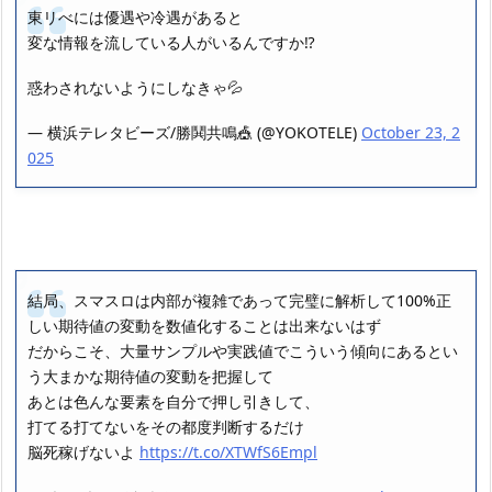
東リべには優遇や冷遇があると
変な情報を流している人がいるんですか⁉️
惑わされないようにしなきゃ💦
— 横浜テレタビーズ/勝鬨共鳴🎪 (@YOKOTELE)
October 23, 2
025
結局、スマスロは内部が複雑であって完璧に解析して100%正
しい期待値の変動を数値化することは出来ないはず
だからこそ、大量サンプルや実践値でこういう傾向にあるとい
う大まかな期待値の変動を把握して
あとは色んな要素を自分で押し引きして、
打てる打てないをその都度判断するだけ
脳死稼げないよ
https://t.co/XTWfS6Empl