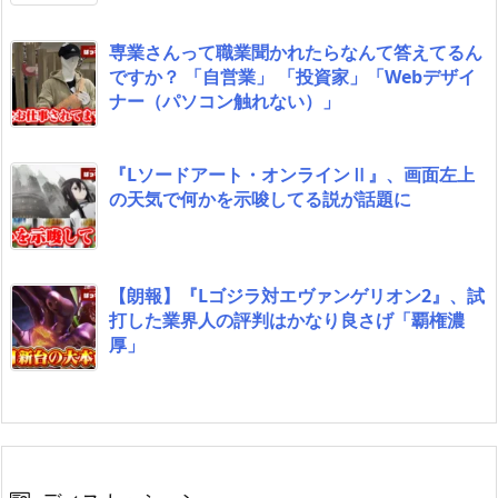
専業さんって職業聞かれたらなんて答えてるん
ですか？ 「自営業」 「投資家」「Webデザイ
ナー（パソコン触れない）」
『Lソードアート・オンラインⅡ』、画面左上
の天気で何かを示唆してる説が話題に
【朗報】『Lゴジラ対エヴァンゲリオン2』、試
打した業界人の評判はかなり良さげ「覇権濃
厚」