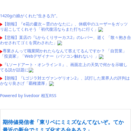
1420gの娘がくれた“生きる力”。
【朗報】『e花の慶次～雲のかなたに』、休眠中のユーザーをガッツ
リ起こしてくれそう「初代復活ならまた打ちに行く」
【悲報】某店の『Lからくりサーカス2』のレバー、逝く 「散々抱き合
わせされてゴミを買わされた」
専業さんって職業聞かれたらなんて答えてるんですか？ 「自営業」
「投資家」「Webデザイナー（パソコン触れない）」
『Lソードアート・オンラインⅡ』、画面左上の天気で何かを示唆し
てる説が話題に
【朗報】『Lゴジラ対エヴァンゲリオン2』、試打した業界人の評判は
かなり良さげ「覇権濃厚」
Powered by livedoor 相互RSS
期待値発信者「東リベにミミズなんてないぞ。てか
最近の新台でミミズ化する台ある？」