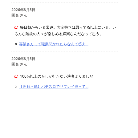
2026年8月5日
匿名 さん
毎日朝からいる常連。大金持ちは思ってる以上にいる。い
ろんな階級の人々が楽しめる娯楽なんだなって思う。
専業さんって職業聞かれたらなんて答え...
2026年8月5日
匿名 さん
100％以上の台しか打たない演者よりましだ
【理解不能】パチスロでリプレイ揃って...