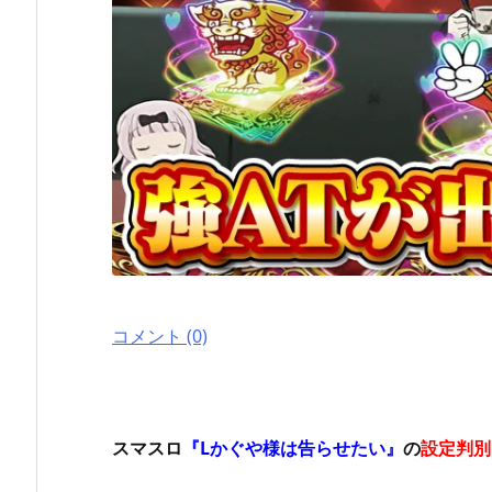
コメント (0)
スマスロ
『Lかぐや様は告らせたい』
の
設定判別