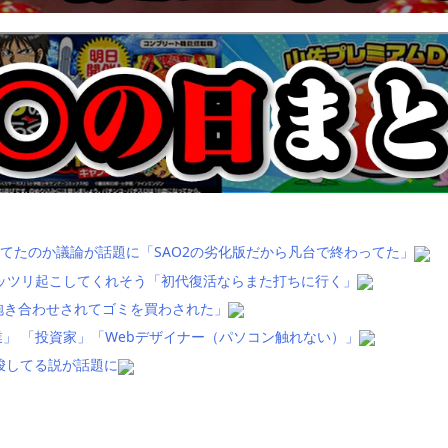
てたのか議論が話題に「SAO2の劣化版だから凡台で終わってた」
ッツリ起こしてくれそう「初代復活ならまた打ちに行く」
抱き合わせされてゴミを買わされた」
」 「投資家」「Webデザイナー（パソコン触れない）」
唆してる説が話題に