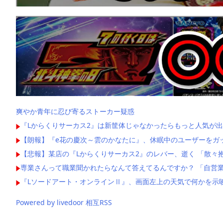
爽やか青年に忍び寄るストーカー疑惑
『Lからくりサーカス2』は新筐体じゃなかったらもっと人気が出
【朗報】『e花の慶次～雲のかなたに』、休眠中のユーザーをガ
【悲報】某店の『Lからくりサーカス2』のレバー、逝く 「散々
専業さんって職業聞かれたらなんて答えてるんですか？ 「自営業
『Lソードアート・オンラインⅡ』、画面左上の天気で何かを示
Powered by livedoor 相互RSS