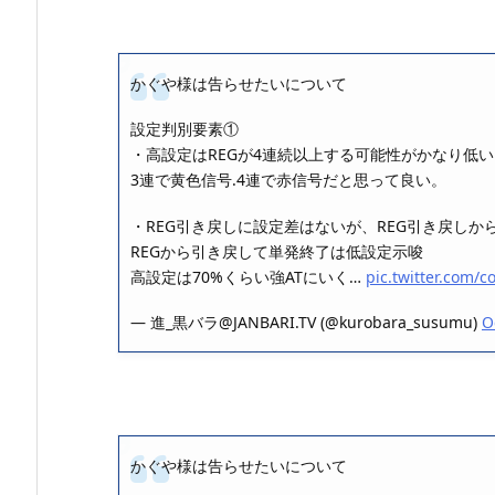
かぐや様は告らせたいについて
設定判別要素①
・高設定はREGが4連続以上する可能性がかなり低い
3連で黄色信号.4連で赤信号だと思って良い。
・REG引き戻しに設定差はないが、REG引き戻しか
REGから引き戻して単発終了は低設定示唆
高設定は70%くらい強ATにいく…
pic.twitter.com/
— 進_黒バラ@JANBARI.TV (@kurobara_susumu)
O
かぐや様は告らせたいについて