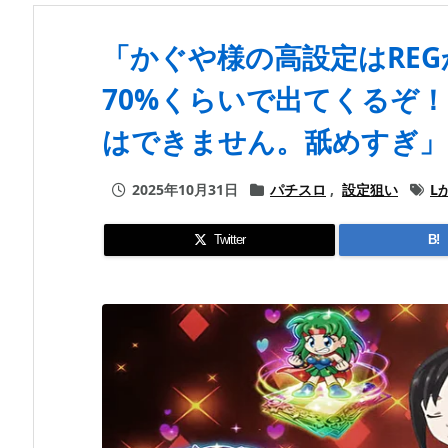
「かぐや様の高設定はREG
70%くらいで出てくるぞ
はできません。舐めすぎ」
2025年10月31日
パチスロ
,
設定狙い
L
Twitter
B!