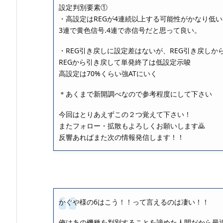
設定判別要素①
・高設定はREGが4連続以上する可能性がかなり低い
3連で黄色信号.4連で赤信号だと思って良い。
・REG引き戻しに設定差はないが、REG引き戻しか
REGから引き戻して単発終了は低設定示唆
高設定は70%くらい強ATにいく
＊あくまで新開調べなので参考程度にして下さい
今回はとりあえずこの２つ覚えて下さい！
またフォロー・拡散もよろしくお願いします🙇
反響あればまた次の情報発信します！！
かぐや様の6はこう！！って言えるのは凄い！！
俺はあの機種を判別することを諦めた人間だから最