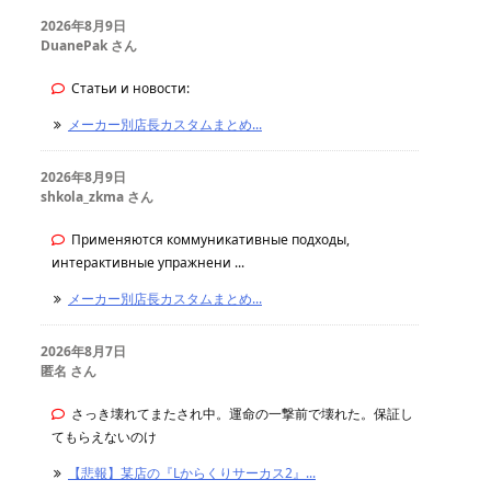
2026年8月9日
DuanePak さん
Статьи и новости:
メーカー別店長カスタムまとめ...
2026年8月9日
shkola_zkma さん
Применяются коммуникативные подходы,
интерактивные упражнени ...
メーカー別店長カスタムまとめ...
2026年8月7日
匿名 さん
さっき壊れてまたされ中。運命の一撃前で壊れた。保証し
てもらえないのけ
【悲報】某店の『Lからくりサーカス2』...