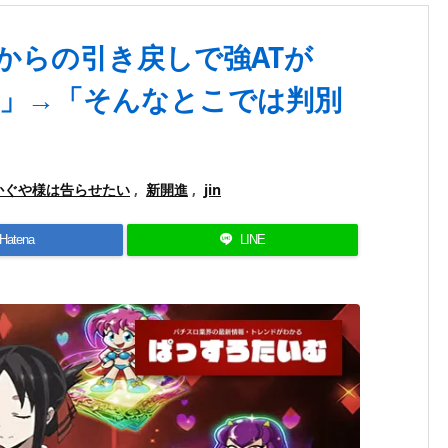
からの引き戻しで強ATが
！」→「そんなとこでは判別
かぐや様は告らせたい
,
新開進
,
jin
Hatena
LINE