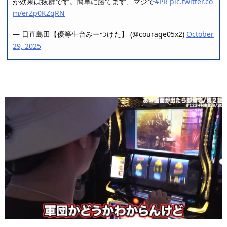
が効果は抜群です。簡単に勝てます、マジで
#PR
pic.twitter.co
m/erZp0KZqRN
— 日直島田【優等生台みーつけた】 (@courage05x2)
October
29, 2025