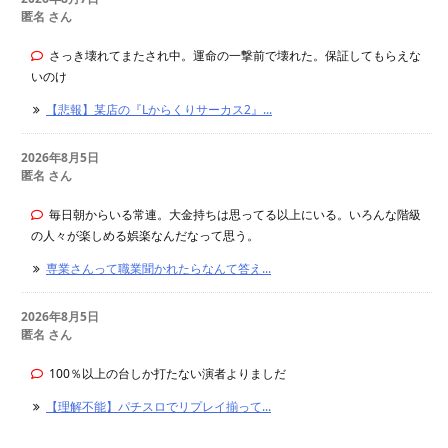
匿名 さん
さっき壊れてまたされ中。運命の一撃前で壊れた。保証してもらえな
いのけ
【悲報】某店の『Lからくりサーカス2』...
2026年8月5日
匿名 さん
毎日朝からいる常連。大金持ちは思ってる以上にいる。いろんな階級
の人々が楽しめる娯楽なんだなって思う。
専業さんって職業聞かれたらなんて答え...
2026年8月5日
匿名 さん
100％以上の台しか打たない演者よりましだ
【理解不能】パチスロでリプレイ揃って...