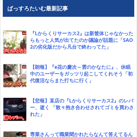
ぱっすろたいむ最新記事
『Lからくりサーカス2』は新筐体じゃなかった
らもっと人気が出てたのか議論が話題に「SAO
2の劣化版だから凡台で終わってた」
【朗報】『e花の慶次～雲のかなたに』、休眠
中のユーザーをガッツリ起こしてくれそう「初
代復活ならまた打ちに行く」
【悲報】某店の『Lからくりサーカス2』のレバ
ー、逝く 「散々抱き合わせされてゴミを買わさ
れた」
専業さんって職業聞かれたらなんて答えてるん