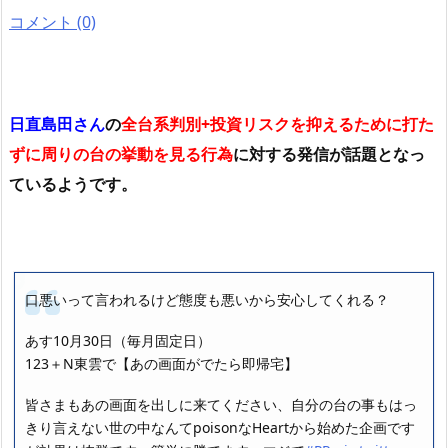
コメント (0)
日直島田さん
の
全台系判別+投資リスクを抑えるために打た
ずに周りの台の挙動を見る行為
に対する発信が話題となっ
ているようです。
口悪いって言われるけど態度も悪いから安心してくれる？
あす10月30日（毎月固定日）
123＋N東雲で【あの画面がでたら即帰宅】
皆さまもあの画面を出しに来てください、自分の台の事もはっ
きり言えない世の中なんてpoisonなHeartから始めた企画です