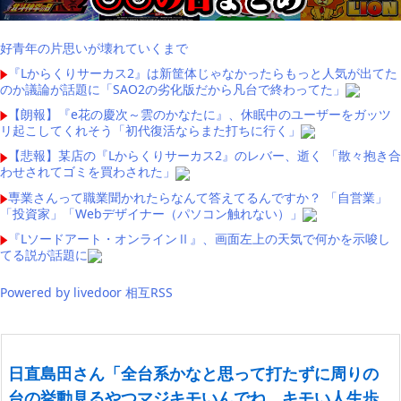
好青年の片思いが壊れていくまで
『Lからくりサーカス2』は新筐体じゃなかったらもっと人気が出てた
のか議論が話題に「SAO2の劣化版だから凡台で終わってた」
【朗報】『e花の慶次～雲のかなたに』、休眠中のユーザーをガッツ
リ起こしてくれそう「初代復活ならまた打ちに行く」
【悲報】某店の『Lからくりサーカス2』のレバー、逝く 「散々抱き合
わせされてゴミを買わされた」
専業さんって職業聞かれたらなんて答えてるんですか？ 「自営業」
「投資家」「Webデザイナー（パソコン触れない）」
『Lソードアート・オンラインⅡ』、画面左上の天気で何かを示唆し
てる説が話題に
Powered by livedoor 相互RSS
日直島田さん「全台系かなと思って打たずに周りの
台の挙動見るやつマジキモいんでね。キモい人生歩