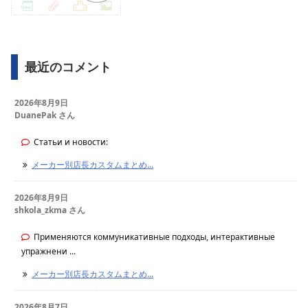
最近のコメント
2026年8月9日
DuanePak さん
Статьи и новости:
メーカー別店長カスタムまとめ...
2026年8月9日
shkola_zkma さん
Применяются коммуникативные подходы, интерактивные
упражнени ...
メーカー別店長カスタムまとめ...
2026年8月7日