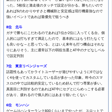
った。5枚役と激走後のタッチで設定が分かる。勝ちたいので
あれば6のわかりやすさと機械割と安定感は現行機最強なので
強いイベントであれば最優先で狙うべき
8位 北斗
ガチで勝ちにこだわるのであれば1位か2位に入ってくる台。個
人的には打ちすぎて満足したので、基本的にはもう打たなくて
も良いかな～と思っている。とはいえ来年も打つ機会はそれな
りにありそう。主に通常以下の弱役当選とAT中のナビなしベル
で設定判別
7位 東京リベンジャーズ
話題性もあってかライトユーザーが遊びやすいように6ではな
く4を使ってカスタムしている店が多かった印象。昨今のスマ
スロの中では比較的安定しているため好んで打つ専業が多い。
真面目に判別するのであればAT中にセグとにらめっこする必要
があり、疲れるので個人的にはあまり狙いたくない
6位 モンハン
ゲームはハンターランク800くらいまでやったが、スロットで