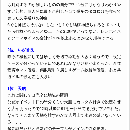
ら判別するのが難しいものの自分で打つ分にはかなりわかりや
すい部類。個人的に最も余剰した台で幾多のタコ負けを救って
貰った文字通りの神台
6でも神堕ちそんなにしないし1でも結構神堕ちするとポストし
たら何故かちょっと炎上したのは納得いってない。レンボイス
とソーマボイスの合計が20％以上あるとかなり期待できる
2位 いざ番長
昨今の機種にしては珍しく奇遇で挙動が大きく違うので、設定
ベースが分かっている店であればかなり判別が楽だった。奇数
程将軍マス優遇。偶数程引き戻し＆ゲーム数解除優遇。あと共
通ベルの設定差も大きい
1位 天膳
これに関しては完全に地域の問題
なぜかイベント日の半分くらい天膳にカスタム付きで設定を使
う店があったので12時以降にBTを一回当てるだけでツモれた。
なんでそこまで天膳を推すのか友人同士で永遠の謎となってい
る、、、
超高謎当たりと通常時のテーブルがメインの判別要素。