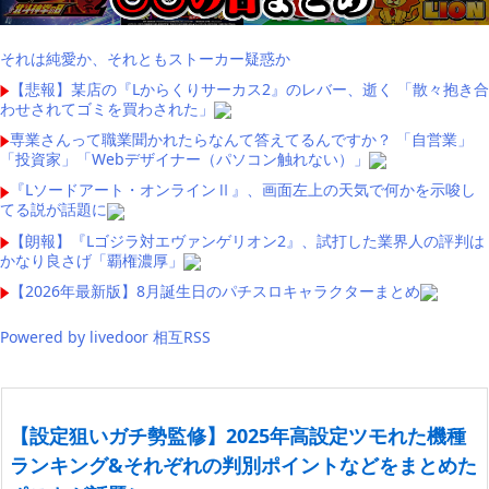
それは純愛か、それともストーカー疑惑か
【悲報】某店の『Lからくりサーカス2』のレバー、逝く 「散々抱き合
わせされてゴミを買わされた」
専業さんって職業聞かれたらなんて答えてるんですか？ 「自営業」
「投資家」「Webデザイナー（パソコン触れない）」
『Lソードアート・オンラインⅡ』、画面左上の天気で何かを示唆し
てる説が話題に
【朗報】『Lゴジラ対エヴァンゲリオン2』、試打した業界人の評判は
かなり良さげ「覇権濃厚」
【2026年最新版】8月誕生日のパチスロキャラクターまとめ
Powered by livedoor 相互RSS
【設定狙いガチ勢監修】2025年高設定ツモれた機種
ランキング&それぞれの判別ポイントなどをまとめた