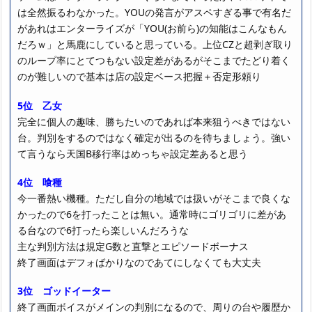
は全然振るわなかった。YOUの発言がアスペすぎる事で有名だ
があれはエンターライズが「YOU(お前ら)の知能はこんなもん
だろｗ」と馬鹿にしていると思っている。上位CZと超剥ぎ取り
のループ率にとてつもない設定差があるがそこまでたどり着く
のが難しいので基本は店の設定ベース把握＋否定形頼り
5位 乙女
完全に個人の趣味、勝ちたいのであれば本来狙うべきではない
台。判別をするのではなく確定が出るのを待ちましょう。強い
て言うなら天国B移行率はめっちゃ設定差あると思う
4位 喰種
今一番熱い機種。ただし自分の地域では扱いがそこまで良くな
かったので6を打ったことは無い。通常時にゴリゴリに差があ
る台なので6打ったら楽しいんだろうな
主な判別方法は規定G数と直撃とエピソードボーナス
終了画面はデフォばかりなのであてにしなくても大丈夫
3位 ゴッドイーター
終了画面ボイスがメインの判別になるので、周りの台や履歴か