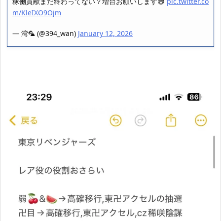
稼働貢献まだ終わってない？増台お願いします😅
pic.twitter.co
m/KleIXO9Ojm
— 湾🦜 (@394_wan)
January 12, 2026