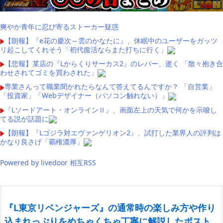
爽やか青年に忍び寄るストーカー疑惑
【朗報】『e花の慶次～雲のかなたに』、休眠中のユーザーをガッツ
リ起こしてくれそう「初代復活ならまた打ちに行く」
【悲報】某店の『Lからくりサーカス2』のレバー、逝く 「散々抱き合
わせされてゴミを買わされた」
専業さんって職業聞かれたらなんて答えてるんですか？ 「自営業」
「投資家」「Webデザイナー（パソコン触れない）」
『Lソードアート・オンラインⅡ』、画面左上の天気で何かを示唆し
てる説が話題に
【朗報】『Lゴジラ対エヴァンゲリオン2』、試打した業界人の評判は
かなり良さげ「覇権濃厚」
Powered by livedoor 相互RSS
『L東京リベンジャーズ』の通常時の楽しみ方や作り
込まれっぷりをめちゃくちゃ丁寧に解説したポスト