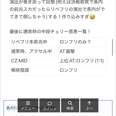
あかだふてんの汁やばいねww
メニュー
検索
上へ
コメント