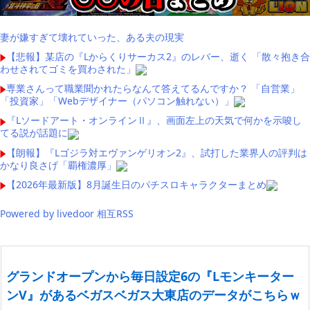
妻が嫌すぎて壊れていった、ある夫の現実
【悲報】某店の『Lからくりサーカス2』のレバー、逝く 「散々抱き合
わせされてゴミを買わされた」
専業さんって職業聞かれたらなんて答えてるんですか？ 「自営業」
「投資家」「Webデザイナー（パソコン触れない）」
『Lソードアート・オンラインⅡ』、画面左上の天気で何かを示唆し
てる説が話題に
【朗報】『Lゴジラ対エヴァンゲリオン2』、試打した業界人の評判は
かなり良さげ「覇権濃厚」
【2026年最新版】8月誕生日のパチスロキャラクターまとめ
Powered by livedoor 相互RSS
グランドオープンから毎日設定6の『Lモンキーター
ンV』があるベガスベガス大東店のデータがこちらｗ