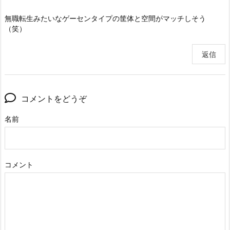
無職転生みたいなゲーセンタイプの筐体と空間がマッチしそう
（笑）
返信
コメントをどうぞ
名前
コメント