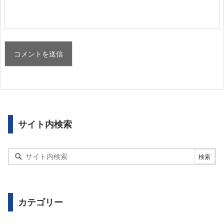
サイト内検索
カテゴリー