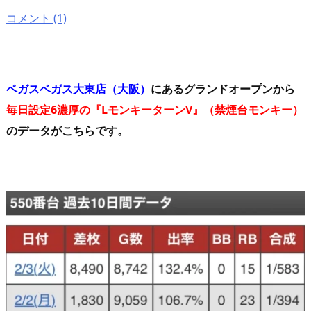
コメント (1)
ベガスベガス大東店（大阪）
にあるグランドオープンから
毎日設定6濃厚の『LモンキーターンV』（禁煙台モンキー）
のデータがこちらです。