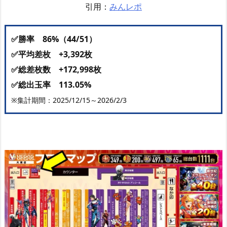
引用：
みんレポ
✅勝率 86%（44/51）
✅平均差枚 +3,392枚
✅総差枚数 +172,998枚
✅総出玉率 113.05%
※集計期間：2025/12/15～2026/2/3