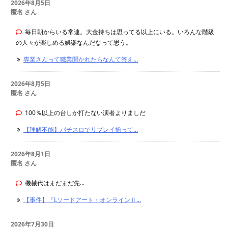
2026年8月5日
匿名 さん
毎日朝からいる常連。大金持ちは思ってる以上にいる。いろんな階級
の人々が楽しめる娯楽なんだなって思う。
専業さんって職業聞かれたらなんて答え...
2026年8月5日
匿名 さん
100％以上の台しか打たない演者よりましだ
【理解不能】パチスロでリプレイ揃って...
2026年8月1日
匿名 さん
機械代はまだまだ先...
【事件】『Lソードアート・オンラインⅡ...
2026年7月30日