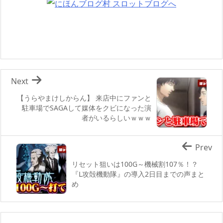
Next
【うらやまけしからん】 来店中にファンと
駐車場でSAGAして媒体をクビになった演
者がいるらしいｗｗｗ
Prev
リセット狙いは100G～機械割107％！？
『L攻殻機動隊』の導入2日目までの声まと
め