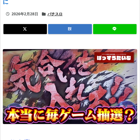
に
2026年2月28日
パチスロ
B!