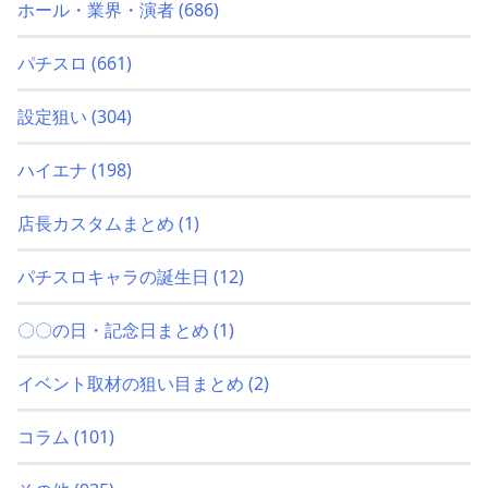
ホール・業界・演者
(686)
パチスロ
(661)
設定狙い
(304)
ハイエナ
(198)
店長カスタムまとめ
(1)
パチスロキャラの誕生日
(12)
〇〇の日・記念日まとめ
(1)
イベント取材の狙い目まとめ
(2)
コラム
(101)