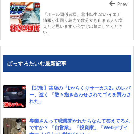
Prev
「ホール関係者様、北斗転生2のハイエナ
情報が出回り島内で数分立ち止まる人が増
えたと思いますが今すぐ出禁にしてくださ
い」
ぱっすろたいむ最新記事
【悲報】某店の『Lからくりサーカス2』のレバ
ー、逝く 「散々抱き合わせされてゴミを買わさ
れた」
専業さんって職業聞かれたらなんて答えてるん
ですか？ 「自営業」 「投資家」「Webデザイ