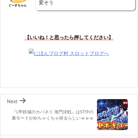
変そう
ぐーすちゃん
【いいね！と思ったら押してください】
Next
『L甲鉄城のカバネリ 海門決戦』はST中の
裏モードがめちゃくちゃ捗るらしいｗｗｗ