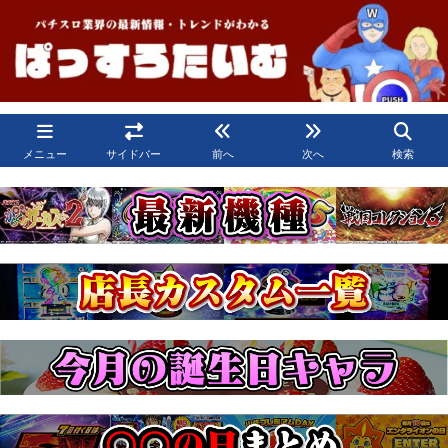
メニュー
サイドバー
前へ
次へ
検索