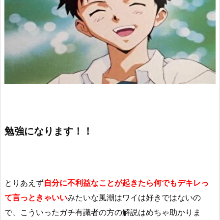
勉強になります！！
とりあえず
自分に不利益なことが起きたら何でもデキレっ
て言っときゃいい
みたいな風潮はワイは好きではないの
で、こういったガチ有識者の方の解説はめちゃ助かりま