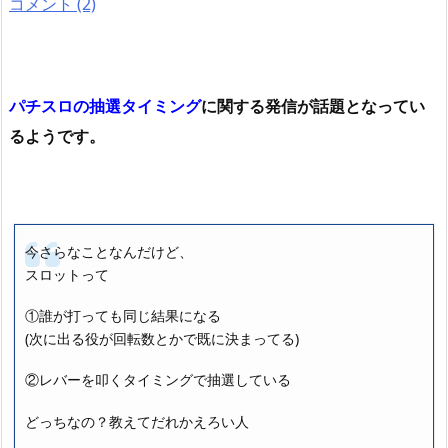
コメント (2)
パチスロの抽選タイミング
に関する発信が話題となってい
るようです。
今さらなことなんだけど、
スロットって
①誰が打っても同じ結果になる
(次に出る役が回転数とかで既に決まってる)
②レバーを叩くタイミングで抽選している
どっちなの？教えてだれかえろい人