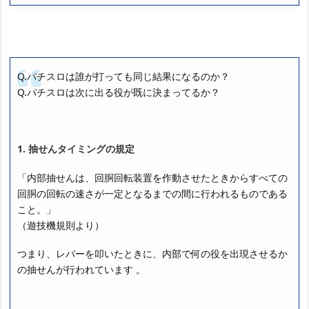
Q.パチスロは誰が打っても同じ結果になるのか？
Q.パチスロは次に出る役が既に決まってるか？
1. 抽せんタイミングの規定
「内部抽せんは、回胴回転装置を作動させたときからすべての
回胴の回転の速さが一定となるまでの間に行われるものである
こと。」
（遊技機規則より）
つまり、レバーを叩いたときに、内部で何の役を出現させるか
の抽せんが行われています 。