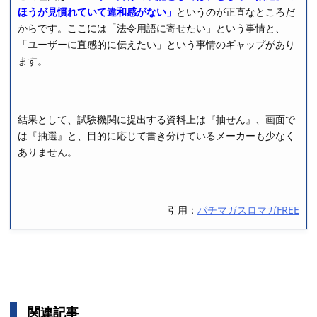
ほうが見慣れていて違和感がない」
というのが正直なところだ
からです。ここには「法令用語に寄せたい」という事情と、
「ユーザーに直感的に伝えたい」という事情のギャップがあり
ます。
結果として、試験機関に提出する資料上は『抽せん』、画面で
は『抽選』と、目的に応じて書き分けているメーカーも少なく
ありません。
引用：
パチマガスロマガFREE
関連記事