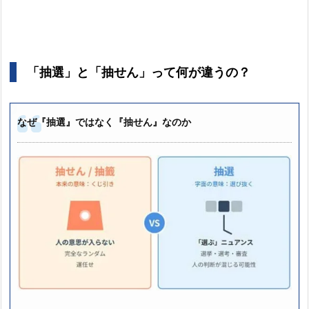
「抽選」と「抽せん」って何が違うの？
なぜ『抽選』ではなく『抽せん』なのか