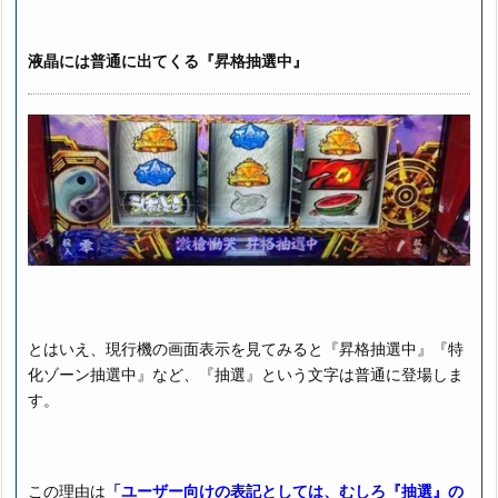
液晶には普通に出てくる『昇格抽選中』
とはいえ、現行機の画面表示を見てみると『昇格抽選中』『特
化ゾーン抽選中』など、『抽選』という文字は普通に登場しま
す。
この理由は
「ユーザー向けの表記としては、むしろ『抽選』の