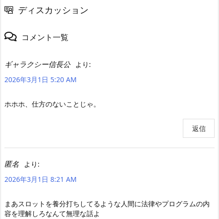
ディスカッション
コメント一覧
ギャラクシー信長公
より:
2026年3月1日 5:20 AM
ホホホ、仕方のないことじゃ。
返信
匿名
より:
2026年3月1日 8:21 AM
まあスロットを養分打ちしてるような人間に法律やプログラムの内
容を理解しろなんて無理な話よ