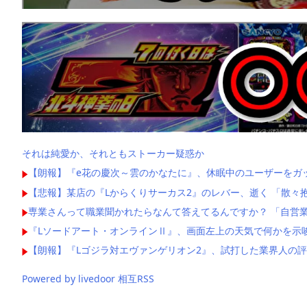
それは純愛か、それともストーカー疑惑か
【朗報】『e花の慶次～雲のかなたに』、休眠中のユーザーをガ
【悲報】某店の『Lからくりサーカス2』のレバー、逝く 「散々
専業さんって職業聞かれたらなんて答えてるんですか？ 「自営業
『Lソードアート・オンラインⅡ』、画面左上の天気で何かを示
【朗報】『Lゴジラ対エヴァンゲリオン2』、試打した業界人の
Powered by livedoor 相互RSS