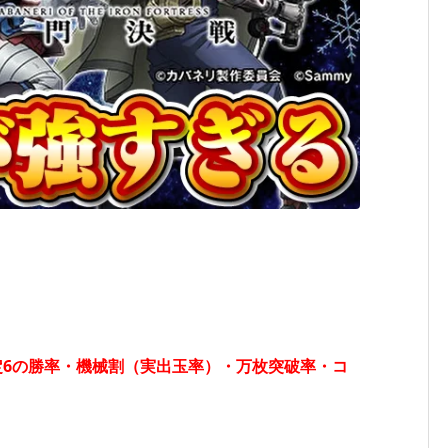
定6の勝率・機械割（実出玉率）・万枚突破率・コ