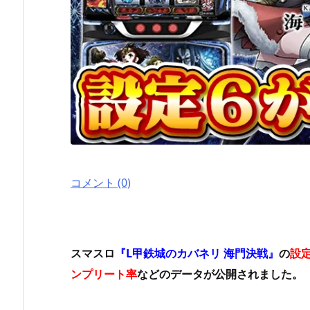
コメント (0)
スマスロ
『L甲鉄城のカバネリ 海門決戦』
の
設
ンプリート率
などのデータが公開されました。