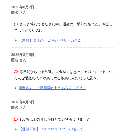
2026年8月7日
匿名 さん
さっき壊れてまたされ中。運命の一撃前で壊れた。保証し
てもらえないのけ
【悲報】某店の『Lからくりサーカス2』...
2026年8月5日
匿名 さん
毎日朝からいる常連。大金持ちは思ってる以上にいる。い
ろんな階級の人々が楽しめる娯楽なんだなって思う。
専業さんって職業聞かれたらなんて答え...
2026年8月5日
匿名 さん
100％以上の台しか打たない演者よりましだ
【理解不能】パチスロでリプレイ揃って...