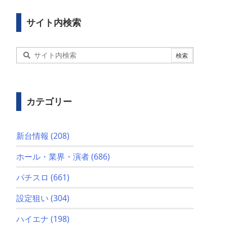
サイト内検索
カテゴリー
新台情報
(208)
ホール・業界・演者
(686)
パチスロ
(661)
設定狙い
(304)
ハイエナ
(198)