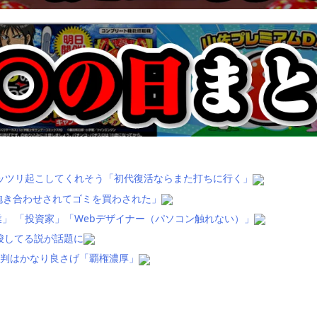
ッツリ起こしてくれそう「初代復活ならまた打ちに行く」
抱き合わせされてゴミを買わされた」
」 「投資家」「Webデザイナー（パソコン触れない）」
唆してる説が話題に
評判はかなり良さげ「覇権濃厚」