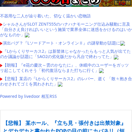
不器用な二人が辿り着いた、切なく温かい恋物語
シャルさんがSLOT ZENT555のハナハナモーニング仕込み騒動に言及
「自分さえ良ければいいという施策で業界全体に迷惑をかけるのはいか
がなものか」
演出バグ？『Lソードアート・オンラインⅡ』の謎挙動が話題に
『Lからくりサーカス2』は新筐体じゃなかったらもっと人気が出てた
のか議論が話題に「SAO2の劣化版だから凡台で終わってた」
【朗報】『e花の慶次～雲のかなたに』、休眠中のユーザーをガッツ
リ起こしてくれそう「初代復活ならまた打ちに行く」
【悲報】某店の『Lからくりサーカス2』のレバー、逝く 「散々抱き合
わせされてゴミを買わされた」
Powered by livedoor 相互RSS
【悲報】 某ホール、『立ち見・張付きは出禁対象』
とデカデカと書かれたPOPの目の前にカバネリ（短