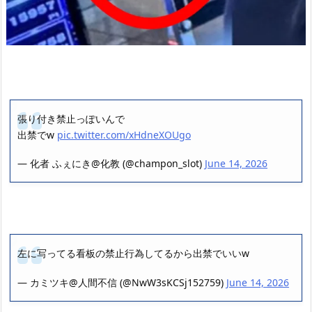
張り付き禁止っぽいんで
出禁でw
pic.twitter.com/xHdneXOUgo
— 化者 ふぇにき@化教 (@champon_slot)
June 14, 2026
左に写ってる看板の禁止行為してるから出禁でいいw
— カミツキ@人間不信 (@NwW3sKCSj152759)
June 14, 2026