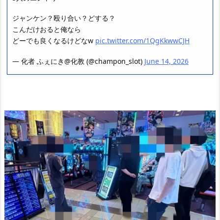
ジャンケン？殴り合い？どする？
こんだけおると俺なら
どーでも良くなるけどなw
pic.twitter.com/1QgKkwwCJH
— 化者 ふぇにき@化教 (@champon_slot)
June 14, 2026