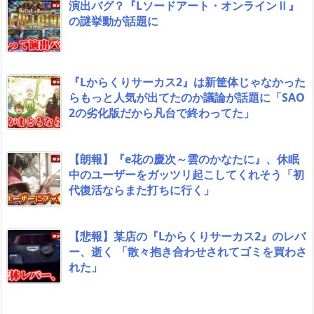
演出バグ？『Lソードアート・オンラインⅡ』
の謎挙動が話題に
『Lからくりサーカス2』は新筐体じゃなかった
らもっと人気が出てたのか議論が話題に「SAO
2の劣化版だから凡台で終わってた」
【朗報】『e花の慶次～雲のかなたに』、休眠
中のユーザーをガッツリ起こしてくれそう「初
代復活ならまた打ちに行く」
【悲報】某店の『Lからくりサーカス2』のレバ
ー、逝く 「散々抱き合わせされてゴミを買わさ
れた」