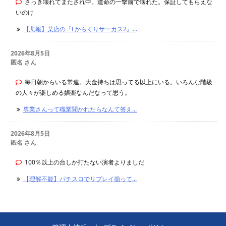
さっき壊れてまたされ中。運命の一撃前で壊れた。保証してもらえな
いのけ
【悲報】某店の『Lからくりサーカス2』...
2026年8月5日
匿名 さん
毎日朝からいる常連。大金持ちは思ってる以上にいる。いろんな階級
の人々が楽しめる娯楽なんだなって思う。
専業さんって職業聞かれたらなんて答え...
2026年8月5日
匿名 さん
100％以上の台しか打たない演者よりましだ
【理解不能】パチスロでリプレイ揃って...