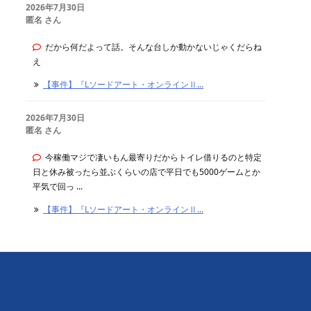
2026年7月30日
匿名 さん
だから何だよって話。そんな台しか動かないじゃくだらね
え
【事件】『Lソードアート・オンラインⅡ...
2026年7月30日
匿名 さん
今稼働マジで凄いもん最寄りだからトイレ借りるのと特定
日と休み被ったら並ぶくらいの店で平日でも5000ゲームとか
平気で回っ ...
【事件】『Lソードアート・オンラインⅡ...