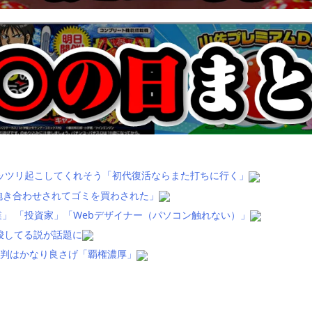
ッツリ起こしてくれそう「初代復活ならまた打ちに行く」
抱き合わせされてゴミを買わされた」
」 「投資家」「Webデザイナー（パソコン触れない）」
唆してる説が話題に
評判はかなり良さげ「覇権濃厚」