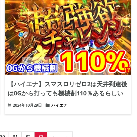
【ハイエナ】スマスロリゼロ2は天井到達後
は0Gから打っても機械割110％あるらしい
2024年10月29日
ハイエナ
30
31
32
33
›
»