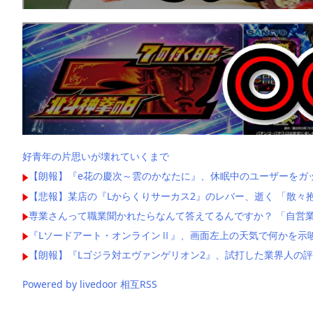
好青年の片思いが壊れていくまで
【朗報】『e花の慶次～雲のかなたに』、休眠中のユーザーをガ
【悲報】某店の『Lからくりサーカス2』のレバー、逝く 「散々
専業さんって職業聞かれたらなんて答えてるんですか？ 「自営業
『Lソードアート・オンラインⅡ』、画面左上の天気で何かを示
【朗報】『Lゴジラ対エヴァンゲリオン2』、試打した業界人の
Powered by livedoor 相互RSS