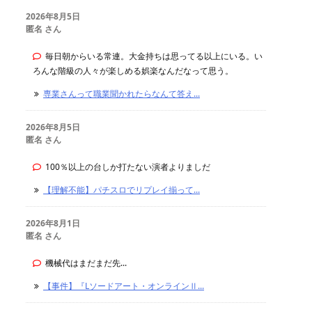
2026年8月5日
匿名 さん
毎日朝からいる常連。大金持ちは思ってる以上にいる。い
ろんな階級の人々が楽しめる娯楽なんだなって思う。
専業さんって職業聞かれたらなんて答え...
2026年8月5日
匿名 さん
100％以上の台しか打たない演者よりましだ
【理解不能】パチスロでリプレイ揃って...
2026年8月1日
匿名 さん
機械代はまだまだ先...
【事件】『Lソードアート・オンラインⅡ...