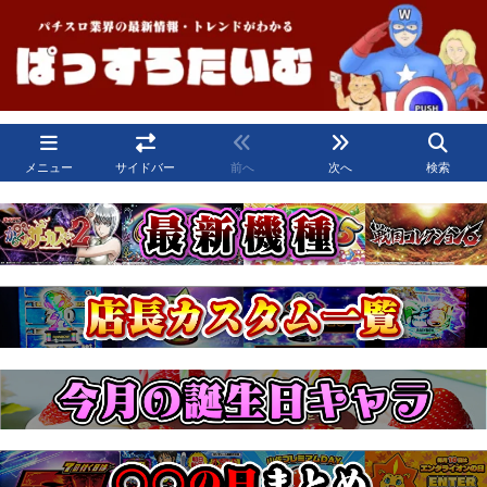
メニュー
サイドバー
前へ
次へ
検索