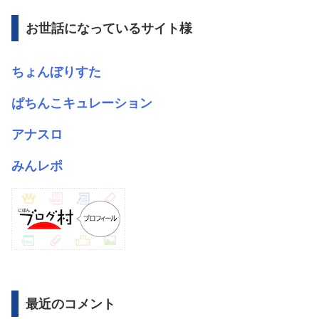
イ
ブ
お世話になっているサイト様
ちょんぼりすた
ぱちんこキュレーション
アナスロ
みんレポ
最近のコメント