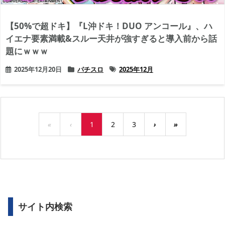
【50%で超ドキ】『L沖ドキ！DUO アンコール』、ハ
イエナ要素満載&スルー天井が強すぎると導入前から話
題にｗｗｗ
2025年12月20日
パチスロ
2025年12月
«
‹
1
2
3
›
»
サイト内検索