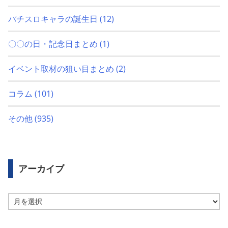
パチスロキャラの誕生日
(12)
〇〇の日・記念日まとめ
(1)
イベント取材の狙い目まとめ
(2)
コラム
(101)
その他
(935)
アーカイブ
ア
ー
カ