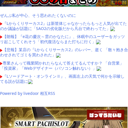
ぜんぶ私が中心、そう思われたくないのに
『Lからくりサーカス2』は新筐体じゃなかったらもっと人気が出てた
のか議論が話題に「SAO2の劣化版だから凡台で終わってた」
【朗報】『e花の慶次～雲のかなたに』、休眠中のユーザーをガッツ
リ起こしてくれそう「初代復活ならまた打ちに行く」
【悲報】某店の『Lからくりサーカス2』のレバー、逝く 「散々抱き合
わせされてゴミを買わされた」
専業さんって職業聞かれたらなんて答えてるんですか？ 「自営業」
「投資家」「Webデザイナー（パソコン触れない）」
『Lソードアート・オンラインⅡ』、画面左上の天気で何かを示唆し
てる説が話題に
Powered by livedoor 相互RSS