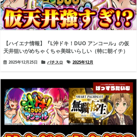
【ハイエナ情報】『L沖ドキ！DUO アンコール』の仮
天井狙いがめちゃくちゃ美味いらしい（特に朝イチ）
2025年12月25日
パチスロ
2025年12月