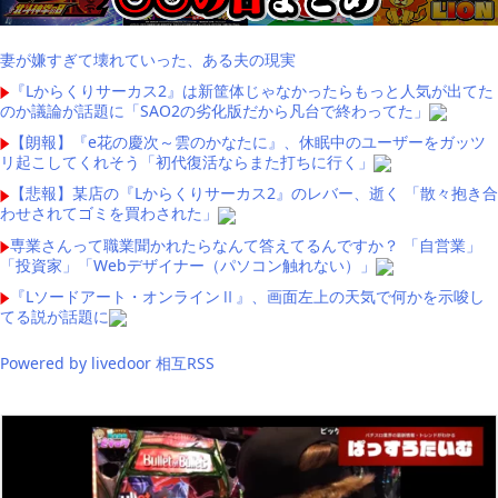
妻が嫌すぎて壊れていった、ある夫の現実
『Lからくりサーカス2』は新筐体じゃなかったらもっと人気が出てた
のか議論が話題に「SAO2の劣化版だから凡台で終わってた」
【朗報】『e花の慶次～雲のかなたに』、休眠中のユーザーをガッツ
リ起こしてくれそう「初代復活ならまた打ちに行く」
【悲報】某店の『Lからくりサーカス2』のレバー、逝く 「散々抱き合
わせされてゴミを買わされた」
専業さんって職業聞かれたらなんて答えてるんですか？ 「自営業」
「投資家」「Webデザイナー（パソコン触れない）」
『Lソードアート・オンラインⅡ』、画面左上の天気で何かを示唆し
てる説が話題に
Powered by livedoor 相互RSS