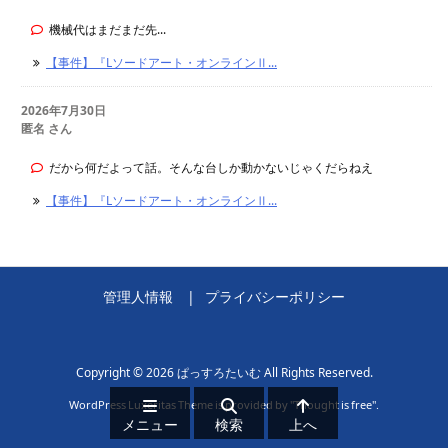
機械代はまだまだ先...
【事件】『Lソードアート・オンラインⅡ...
2026年7月30日
匿名 さん
だから何だよって話。そんな台しか動かないじゃくだらねえ
【事件】『Lソードアート・オンラインⅡ...
管理人情報
プライバシーポリシー
Copyright ©
2026
ぱっすろたいむ
All Rights Reserved.
WordPress Luxeritas Theme is provided by "
Thought is free
".
メニュー
検索
上へ