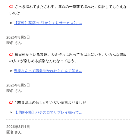
さっき壊れてまたされ中。運命の一撃前で壊れた。保証してもらえな
いのけ
【悲報】某店の『Lからくりサーカス2』...
2026年8月5日
匿名 さん
毎日朝からいる常連。大金持ちは思ってる以上にいる。いろんな階級
の人々が楽しめる娯楽なんだなって思う。
専業さんって職業聞かれたらなんて答え...
2026年8月5日
匿名 さん
100％以上の台しか打たない演者よりましだ
【理解不能】パチスロでリプレイ揃って...
2026年8月1日
匿名 さん