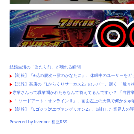
結婚生活の「当たり前」が壊れる瞬間
【朗報】『e花の慶次～雲のかなたに』、休眠中のユーザーをガ
【悲報】某店の『Lからくりサーカス2』のレバー、逝く 「散々
専業さんって職業聞かれたらなんて答えてるんですか？ 「自営業
『Lソードアート・オンラインⅡ』、画面左上の天気で何かを示
【朗報】『Lゴジラ対エヴァンゲリオン2』、試打した業界人の
Powered by livedoor 相互RSS