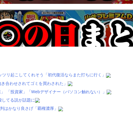
ッツリ起こしてくれそう「初代復活ならまた打ちに行く」
抱き合わせされてゴミを買わされた」
」 「投資家」「Webデザイナー（パソコン触れない）」
唆してる説が話題に
評判はかなり良さげ「覇権濃厚」