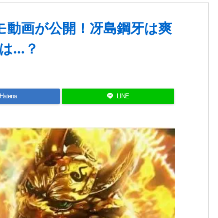
モ動画が公開！冴島鋼牙は爽
は…？
Hatena
LINE