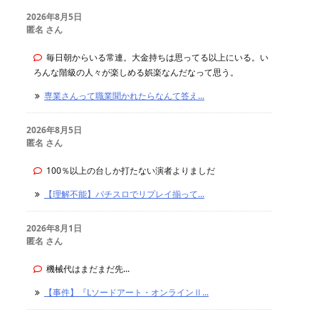
2026年8月5日
匿名 さん
毎日朝からいる常連。大金持ちは思ってる以上にいる。い
ろんな階級の人々が楽しめる娯楽なんだなって思う。
専業さんって職業聞かれたらなんて答え...
2026年8月5日
匿名 さん
100％以上の台しか打たない演者よりましだ
【理解不能】パチスロでリプレイ揃って...
2026年8月1日
匿名 さん
機械代はまだまだ先...
【事件】『Lソードアート・オンラインⅡ...