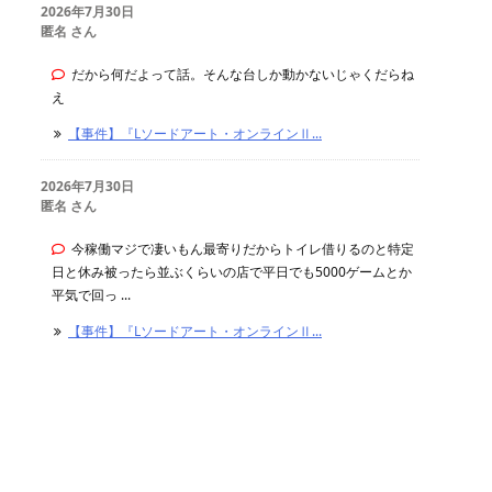
2026年7月30日
匿名 さん
だから何だよって話。そんな台しか動かないじゃくだらね
え
【事件】『Lソードアート・オンラインⅡ...
2026年7月30日
匿名 さん
今稼働マジで凄いもん最寄りだからトイレ借りるのと特定
日と休み被ったら並ぶくらいの店で平日でも5000ゲームとか
平気で回っ ...
【事件】『Lソードアート・オンラインⅡ...