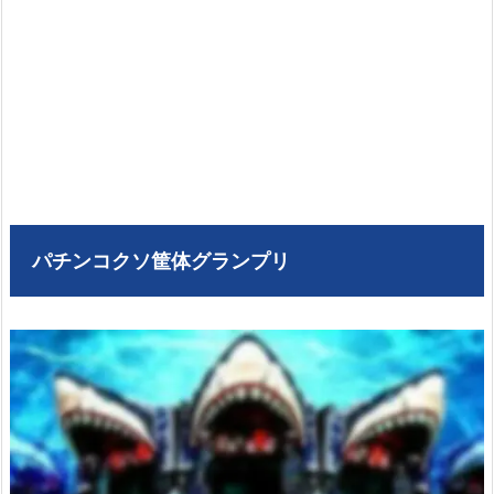
パチンコクソ筐体グランプリ