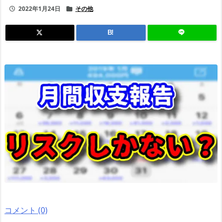
2022年1月24日
その他
B!
コメント (0)