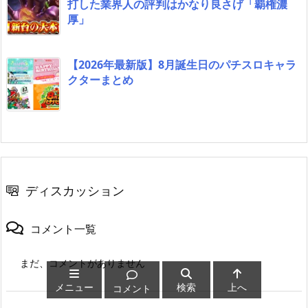
打した業界人の評判はかなり良さげ「覇権濃
厚」
【2026年最新版】8月誕生日のパチスロキャラ
クターまとめ
ディスカッション
コメント一覧
まだ、コメントがありません
メニュー
検索
上へ
コメント