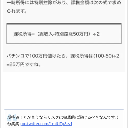
期待値！とか言うならリスクは徹底的に避けるべきなんですよ
ね笑笑
pic.twitter.com/1mlUTp8ezI