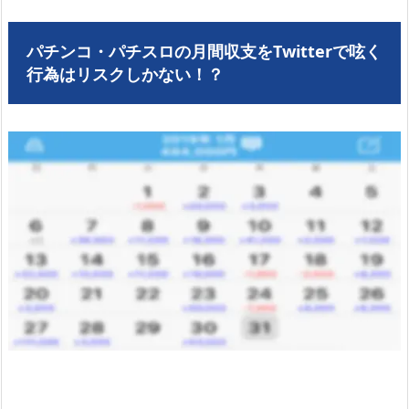
パチンコ・パチスロの月間収支をTwitterで呟く
行為はリスクしかない！？