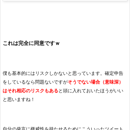
これは完全に同意ですｗ
僕も基本的にはリスクしかないと思っています。確定申告
をしているなら問題ないですが
そうでない場合（意味深）
はそれ相応のリスクもある
と頭に入れておいたほうがいい
と思いますね！
自分の発言に権威性を持たせるためにこういったツイート