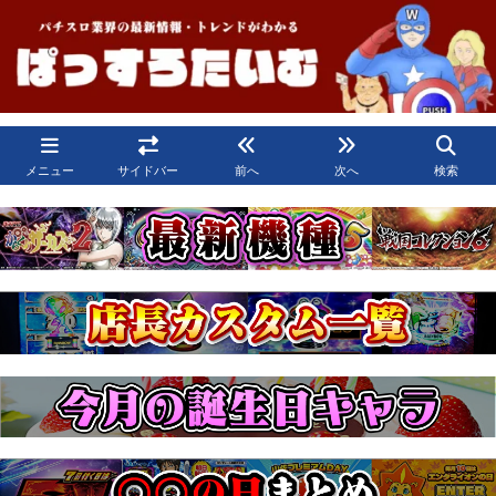
メニュー
サイドバー
前へ
次へ
検索