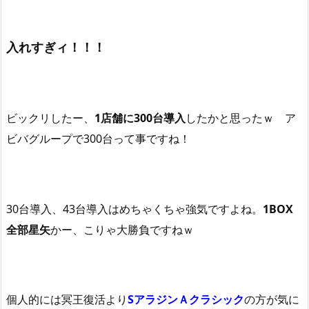
入れすぎィ！！！
ビックリしたー、
1店舗に300台導入
したかと思ったｗ ア
ビバグループで300台って事ですね！
30台導入、43台導入はめちゃくちゃ強気ですよね。
1BOX
全部星矢
かー、こりゃ大勝負ですねｗ
個人的には冥王復活より
S
ア
ラジンＡクラシック
の方が気に