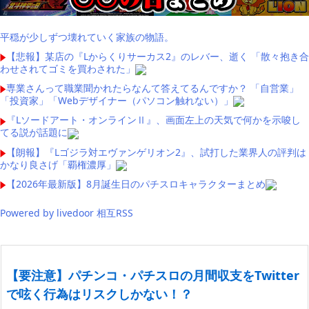
平穏が少しずつ壊れていく家族の物語。
【悲報】某店の『Lからくりサーカス2』のレバー、逝く 「散々抱き合
わせされてゴミを買わされた」
専業さんって職業聞かれたらなんて答えてるんですか？ 「自営業」
「投資家」「Webデザイナー（パソコン触れない）」
『Lソードアート・オンラインⅡ』、画面左上の天気で何かを示唆し
てる説が話題に
【朗報】『Lゴジラ対エヴァンゲリオン2』、試打した業界人の評判は
かなり良さげ「覇権濃厚」
【2026年最新版】8月誕生日のパチスロキャラクターまとめ
Powered by livedoor 相互RSS
【要注意】パチンコ・パチスロの月間収支をTwitter
で呟く行為はリスクしかない！？