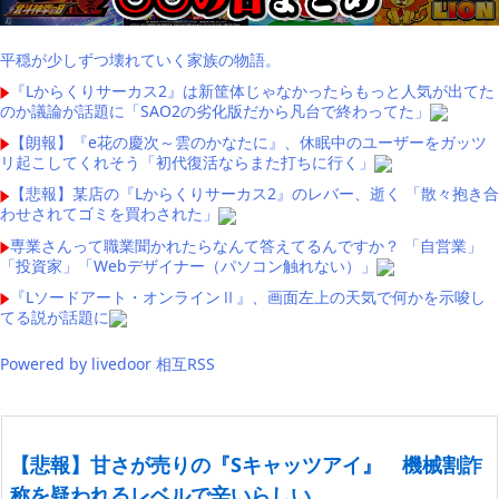
平穏が少しずつ壊れていく家族の物語。
『Lからくりサーカス2』は新筐体じゃなかったらもっと人気が出てた
のか議論が話題に「SAO2の劣化版だから凡台で終わってた」
【朗報】『e花の慶次～雲のかなたに』、休眠中のユーザーをガッツ
リ起こしてくれそう「初代復活ならまた打ちに行く」
【悲報】某店の『Lからくりサーカス2』のレバー、逝く 「散々抱き合
わせされてゴミを買わされた」
専業さんって職業聞かれたらなんて答えてるんですか？ 「自営業」
「投資家」「Webデザイナー（パソコン触れない）」
『Lソードアート・オンラインⅡ』、画面左上の天気で何かを示唆し
てる説が話題に
Powered by livedoor 相互RSS
【悲報】甘さが売りの『Sキャッツアイ』 機械割詐
称を疑われるレベルで辛いらしい