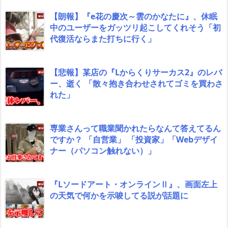
【朗報】『e花の慶次～雲のかなたに』、休眠
中のユーザーをガッツリ起こしてくれそう「初
代復活ならまた打ちに行く」
【悲報】某店の『Lからくりサーカス2』のレバ
ー、逝く 「散々抱き合わせされてゴミを買わさ
れた」
専業さんって職業聞かれたらなんて答えてるん
ですか？ 「自営業」 「投資家」「Webデザイ
ナー（パソコン触れない）」
『Lソードアート・オンラインⅡ』、画面左上
の天気で何かを示唆してる説が話題に