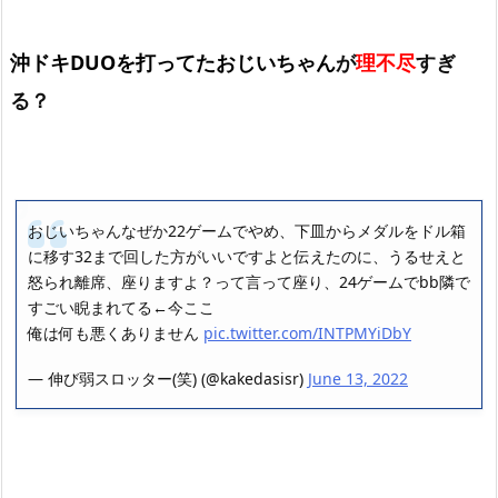
沖ドキDUOを打ってたおじいちゃん
が
理不尽
すぎ
る？
おじいちゃんなぜか22ゲームでやめ、下皿からメダルをドル箱
に移す32まで回した方がいいですよと伝えたのに、うるせえと
怒られ離席、座りますよ？って言って座り、24ゲームでbb隣で
すごい睨まれてる←今ここ
俺は何も悪くありません
pic.twitter.com/INTPMYiDbY
— 伸び弱スロッター(笑) (@kakedasisr)
June 13, 2022