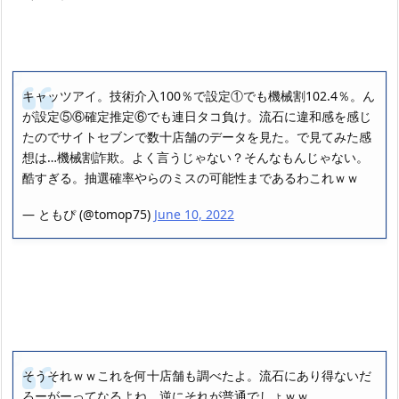
キャッツアイ。技術介入100％で設定①でも機械割102.4％。ん
が設定⑤⑥確定推定⑥でも連日タコ負け。流石に違和感を感じ
たのでサイトセブンで数十店舗のデータを見た。で見てみた感
想は…機械割詐欺。よく言うじゃない？そんなもんじゃない。
酷すぎる。抽選確率やらのミスの可能性まであるわこれｗｗ
— ともぴ (@tomop75)
June 10, 2022
そうそれｗｗこれを何十店舗も調べたよ。流石にあり得ないだ
ろーがーってなるよね。逆にそれが普通でしょｗｗ