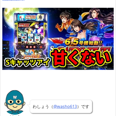
わしょう（
@washo613
）です