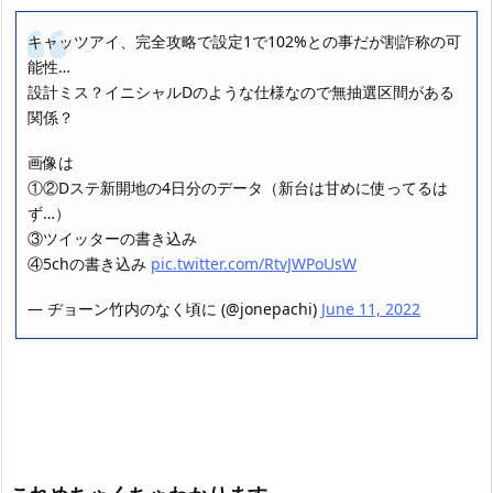
キャッツアイ、完全攻略で設定1で102%との事だが割詐称の可
能性…
設計ミス？イニシャルDのような仕様なので無抽選区間がある
関係？
画像は
①②Dステ新開地の4日分のデータ（新台は甘めに使ってるは
ず…）
③ツイッターの書き込み
④5chの書き込み
pic.twitter.com/RtvJWPoUsW
— ヂョーン竹内のなく頃に (@jonepachi)
June 11, 2022