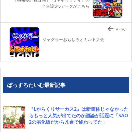
【機械割詐称疑惑】『Sキャッツアイ』の
全台設定6データがこちら
Prev
ジャグラーおもしろオカルト大会
ぱっすろたいむ最新記事
『Lからくりサーカス2』は新筐体じゃなかった
らもっと人気が出てたのか議論が話題に「SAO
2の劣化版だから凡台で終わってた」