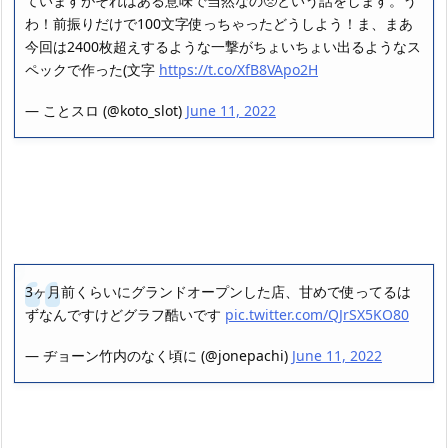
ていますがそれはある意味で当然なの🥺という話をします。う
わ！前振りだけで100文字使っちゃったどうしよう！ま、まあ
今回は2400枚超えするような一撃がちょいちょい出るようなス
ペックで作った(文字
https://t.co/XfB8VApo2H
— ことスロ (@koto_slot)
June 11, 2022
3ヶ月前くらいにグランドオープンした店、甘めで使ってるは
ずなんですけどグラフ酷いです
pic.twitter.com/QJrSX5KO80
— ヂョーン竹内のなく頃に (@jonepachi)
June 11, 2022