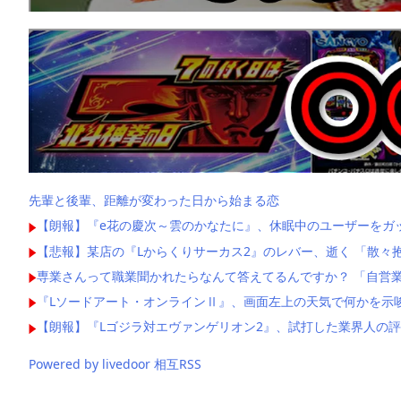
先輩と後輩、距離が変わった日から始まる恋
【朗報】『e花の慶次～雲のかなたに』、休眠中のユーザーをガ
【悲報】某店の『Lからくりサーカス2』のレバー、逝く 「散々
専業さんって職業聞かれたらなんて答えてるんですか？ 「自営業
『Lソードアート・オンラインⅡ』、画面左上の天気で何かを示
【朗報】『Lゴジラ対エヴァンゲリオン2』、試打した業界人の
Powered by livedoor 相互RSS