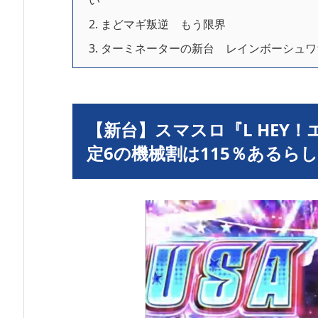
い
2.
まどマギ叛逆 もう限界
3.
ターミネーターの新台 レインボーシュワ
【新台】スマスロ『L HEY
定6の機械割は115％あるら