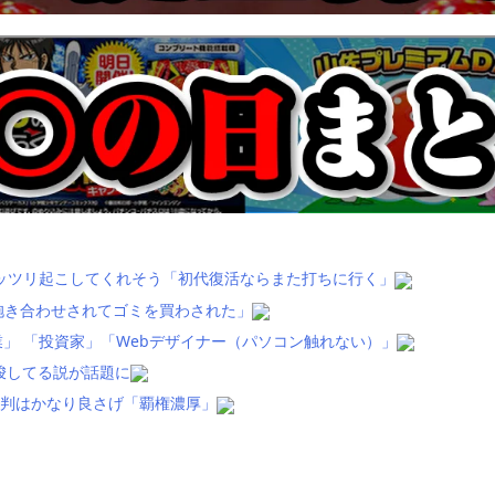
ッツリ起こしてくれそう「初代復活ならまた打ちに行く」
抱き合わせされてゴミを買わされた」
」 「投資家」「Webデザイナー（パソコン触れない）」
唆してる説が話題に
評判はかなり良さげ「覇権濃厚」