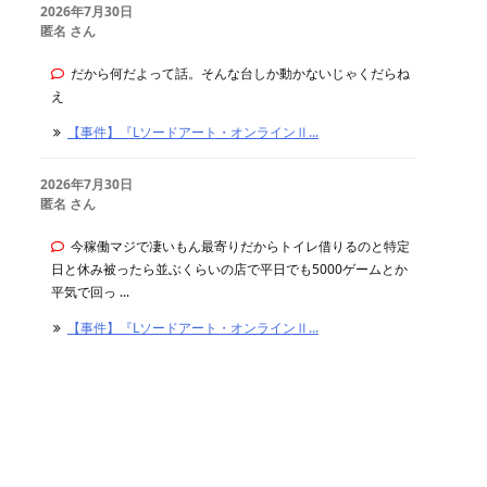
2026年7月30日
匿名 さん
だから何だよって話。そんな台しか動かないじゃくだらね
え
【事件】『Lソードアート・オンラインⅡ...
2026年7月30日
匿名 さん
今稼働マジで凄いもん最寄りだからトイレ借りるのと特定
日と休み被ったら並ぶくらいの店で平日でも5000ゲームとか
平気で回っ ...
【事件】『Lソードアート・オンラインⅡ...