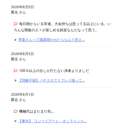
2026年8月5日
匿名 さん
毎日朝からいる常連。大金持ちは思ってる以上にいる。い
ろんな階級の人々が楽しめる娯楽なんだなって思う。
専業さんって職業聞かれたらなんて答え...
2026年8月5日
匿名 さん
100％以上の台しか打たない演者よりましだ
【理解不能】パチスロでリプレイ揃って...
2026年8月1日
匿名 さん
機械代はまだまだ先...
【事件】『Lソードアート・オンラインⅡ...