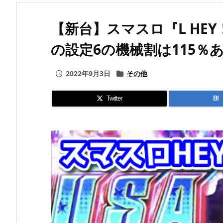
【新台】スマスロ『L HE
の設定6の機械割は115％
2022年9月3日
その他
Twitter
B!