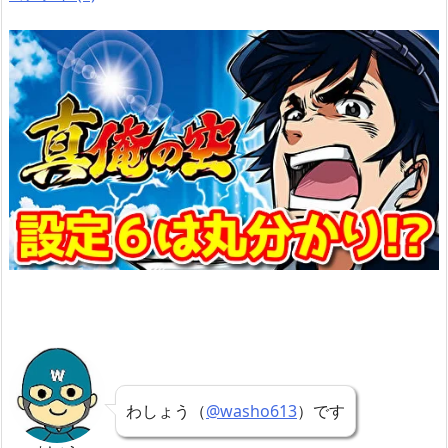
わしょう（
@washo613
）です