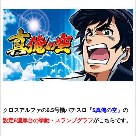
クロスアルファの6.5号機パチスロ
『S真俺の空』
の
設定6濃厚台の挙動・スランプグラフ
がこちらです。