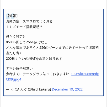
【速報】
真俺の空 スマスロでよく見る
ミミズモード搭載疑惑？
恐らく設定6
8500G回して256G抜けなし
どんな演出であろうと256のゾーンまでに必ず当たってほぼ初
当たり青7
200枚くらいの弱ATを永遠と繰り返す
デキレ感半端無い
参考までにデータグラフ貼っておきます📈
pic.twitter.com/dp
ClX9gpg4
— くぼきんぐ (@tird_kakeru)
December 19, 2022