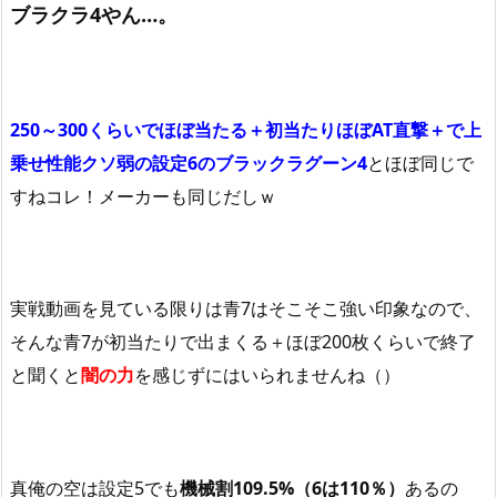
ブラクラ4やん…。
250～300くらいでほぼ当たる＋初当たりほぼAT直撃＋で上
乗せ性能クソ弱の設定6のブラックラグーン4
とほぼ同じで
すねコレ！メーカーも同じだしｗ
実戦動画を見ている限りは青7はそこそこ強い印象なので、
そんな青7が初当たりで出まくる＋ほぼ200枚くらいで終了
と聞くと
闇の力
を感じずにはいられませんね（）
真俺の空は設定5でも
機械割109.5%（6は110％）
あるの