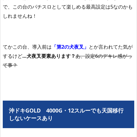
で、この台のパチスロとして楽しめる最高設定は5なのかも
しれませんね！
てかこの台、導入前は
「第2の犬夜叉」
とか言われてた気が
するけど
…犬夜叉要素あります？
あ、設定6のデキレ感がっ
て事？
沖ドキGOLD 4000G・12スルーでも天国移行
しないケースあり