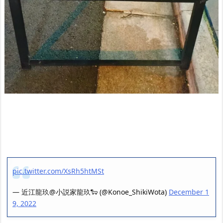
pic.twitter.com/XsRh5htMSt
— 近江龍玖@小説家龍玖🐑 (@Konoe_ShikiWota)
December 1
9, 2022