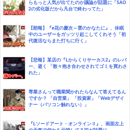
らもっと人気が出てたのか議論が話題に「SAO
2の劣化版だから凡台で終わってた」
【朗報】『e花の慶次～雲のかなたに』、休眠
中のユーザーをガッツリ起こしてくれそう「初
代復活ならまた打ちに行く」
【悲報】某店の『Lからくりサーカス2』のレバ
ー、逝く 「散々抱き合わせされてゴミを買わさ
れた」
専業さんって職業聞かれたらなんて答えてるん
ですか？ 「自営業」 「投資家」「Webデザイ
ナー（パソコン触れない）」
『Lソードアート・オンラインⅡ』、画面左上
の天気で何かを示唆してる説が話題に