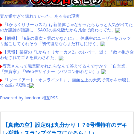
妻が嫌すぎて壊れていった、ある夫の現実
『Lからくりサーカス2』は新筐体じゃなかったらもっと人気が出てた
のか議論が話題に「SAO2の劣化版だから凡台で終わってた」
【朗報】『e花の慶次～雲のかなたに』、休眠中のユーザーをガッツ
リ起こしてくれそう「初代復活ならまた打ちに行く」
【悲報】某店の『Lからくりサーカス2』のレバー、逝く 「散々抱き合
わせされてゴミを買わされた」
専業さんって職業聞かれたらなんて答えてるんですか？ 「自営業」
「投資家」「Webデザイナー（パソコン触れない）」
『Lソードアート・オンラインⅡ』、画面左上の天気で何かを示唆し
てる説が話題に
Powered by livedoor 相互RSS
【真俺の空】設定6は丸分かり！？6号機特有のデキ
レ挙動・スランプグラフになるらしい