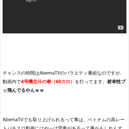
チャンスの時間はAbemaTVのバラエティ番組なのですが、
動画内で
4号機北斗の拳（60スロ）
を打ってます。
射幸性ブ
ッ飛んでるやんｗｗ
AbemaTVでも取り上げられるって事は、ベトナムの高レー
トパチスロ動画にはやっぱ需要があるって事かもしれんす