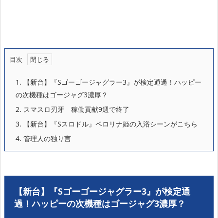
目次
1.
【新台】『Sゴーゴージャグラー3』が検定通過！ハッピー
の次機種はゴージャグ3濃厚？
2.
スマスロ刃牙 稼働貢献9週で終了
3.
【新台】『Sスロドル』ペロリナ姫の入浴シーンがこちら
4.
管理人の独り言
【新台】『Sゴーゴージャグラー3』が検定通
過！ハッピーの次機種はゴージャグ3濃厚？