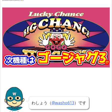
わしょう（
@washo613
）です