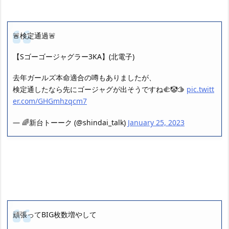
🚨検定通過🚨
【Sゴーゴージャグラー3KA】(北電子)
去年ガールズ本命適合の噂もありましたが、
検定通したなら先にゴージャグが出そうですね🫲🤡🫱
pic.twitt
er.com/GHGmhzqcm7
— 🌈新台トーーク (@shindai_talk)
January 25, 2023
頑張ってBIG枚数増やして