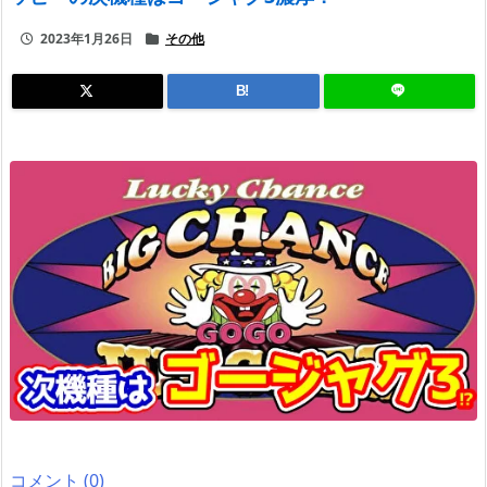
2023年1月26日
その他
B!
コメント (0)