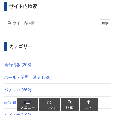
サイト内検索
カテゴリー
新台情報
(208)
ホール・業界・演者
(686)
パチスロ
(662)
設定狙い
(304)
メニュー
検索
上へ
コメント