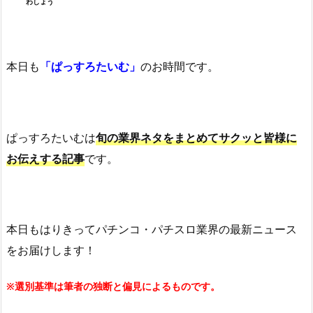
わしょう
本日も
「ぱっすろたいむ」
のお時間です。
ぱっすろたいむは
旬の業界ネタをまとめてサクッと皆様に
お伝えする記事
です。
本日もはりきってパチンコ・パチスロ業界の最新ニュース
をお届けします！
※選別基準は筆者の独断と偏見によるものです。