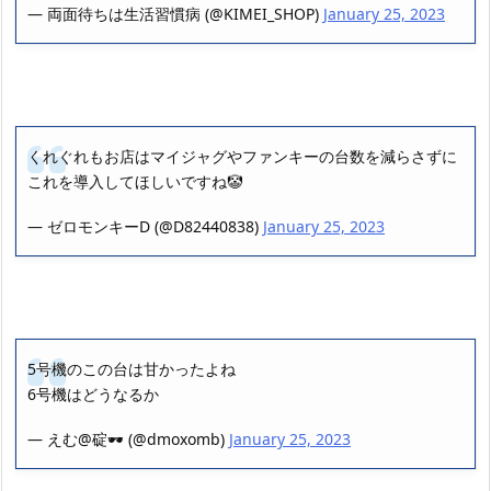
— 両面待ちは生活習慣病 (@KIMEI_SHOP)
January 25, 2023
くれぐれもお店はマイジャグやファンキーの台数を減らさずに
これを導入してほしいですね🤡
— ゼロモンキーD (@D82440838)
January 25, 2023
5号機のこの台は甘かったよね
6号機はどうなるか
— えむ@碇🕶 (@dmoxomb)
January 25, 2023