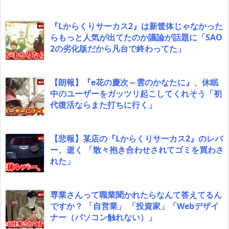
『Lからくりサーカス2』は新筐体じゃなかった
らもっと人気が出てたのか議論が話題に「SAO
2の劣化版だから凡台で終わってた」
【朗報】『e花の慶次～雲のかなたに』、休眠
中のユーザーをガッツリ起こしてくれそう「初
代復活ならまた打ちに行く」
【悲報】某店の『Lからくりサーカス2』のレバ
ー、逝く 「散々抱き合わせされてゴミを買わさ
れた」
専業さんって職業聞かれたらなんて答えてるん
ですか？ 「自営業」 「投資家」「Webデザイ
ナー（パソコン触れない）」