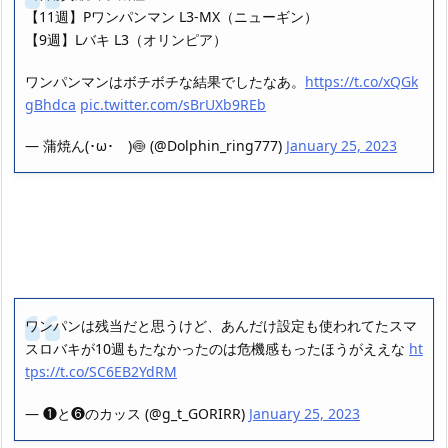
【11週】Pワンパンマン L3-MX（ニューギン）
【9週】Lバキ L3（オリンピア）
ワンパンマンはボチボチな結果でしたなあ。
https://t.co/xQGk
gBhdca
pic.twitter.com/sBrUXb9REb
— 蒲焼ん(･ω･ )🍥 (@Dolphin_ring777)
January 25, 2023
ワンパンは残当だと思うけど、あんだけ設定も使われてたスマ
スロバキが10週もたなかったのは危機感もったほうがええな
ht
tps://t.co/SC6EB2YdRM
— ❶と❻のカッス (@g_t_GORIRR)
January 25, 2023