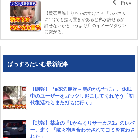
Prev
【賛否両論】りちゃのすけさん「カバネリ
に1台でも据え置きがあると私が許せるか
許せないかというより店のイメージダウン
に繋がる」
ぱっすろたいむ最新記事
【朗報】『e花の慶次～雲のかなたに』、休眠
中のユーザーをガッツリ起こしてくれそう「初
代復活ならまた打ちに行く」
【悲報】某店の『Lからくりサーカス2』のレバ
ー、逝く 「散々抱き合わせされてゴミを買わさ
れた」