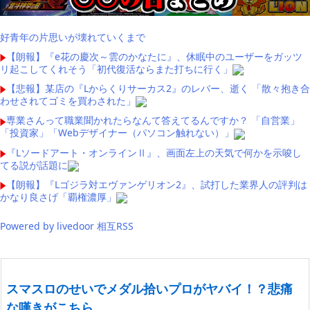
好青年の片思いが壊れていくまで
【朗報】『e花の慶次～雲のかなたに』、休眠中のユーザーをガッツ
リ起こしてくれそう「初代復活ならまた打ちに行く」
【悲報】某店の『Lからくりサーカス2』のレバー、逝く 「散々抱き合
わせされてゴミを買わされた」
専業さんって職業聞かれたらなんて答えてるんですか？ 「自営業」
「投資家」「Webデザイナー（パソコン触れない）」
『Lソードアート・オンラインⅡ』、画面左上の天気で何かを示唆し
てる説が話題に
【朗報】『Lゴジラ対エヴァンゲリオン2』、試打した業界人の評判は
かなり良さげ「覇権濃厚」
Powered by livedoor 相互RSS
スマスロのせいでメダル拾いプロがヤバイ！？悲痛
な嘆きがこちら