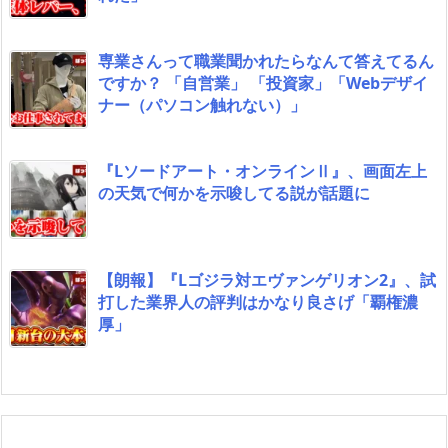
専業さんって職業聞かれたらなんて答えてるん
ですか？ 「自営業」 「投資家」「Webデザイ
ナー（パソコン触れない）」
『Lソードアート・オンラインⅡ』、画面左上
の天気で何かを示唆してる説が話題に
【朗報】『Lゴジラ対エヴァンゲリオン2』、試
打した業界人の評判はかなり良さげ「覇権濃
厚」