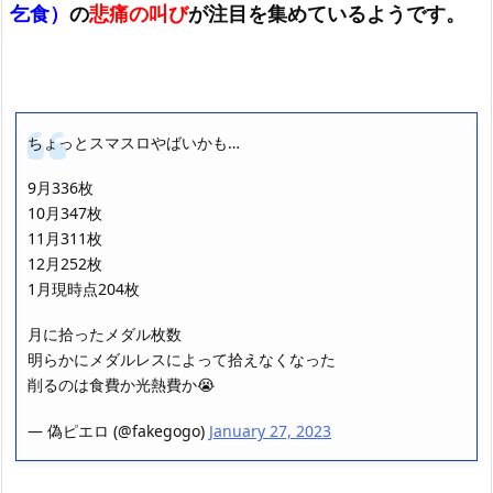
乞食）
の
悲痛の叫び
が注目を集めているようです。
ちょっとスマスロやばいかも…
9月336枚
10月347枚
11月311枚
12月252枚
1月現時点204枚
月に拾ったメダル枚数
明らかにメダルレスによって拾えなくなった
削るのは食費か光熱費か😭
— 偽ピエロ (@fakegogo)
January 27, 2023