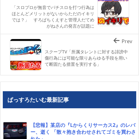
「スロプロが無音でパチスロを打つ行為は
ほとんどメリットがないからただのイキリ
では？」 すろぱちくえすと管理人だてめ
がねさんの発言が話題に
Prev
スクープTV「所属タレントに対する誹謗中
傷行為には可能な限りあらゆる手段を用い
て断固たる措置を実行する」
ぱっすろたいむ最新記事
【悲報】某店の『Lからくりサーカス2』のレバ
ー、逝く 「散々抱き合わせされてゴミを買わさ
れた」