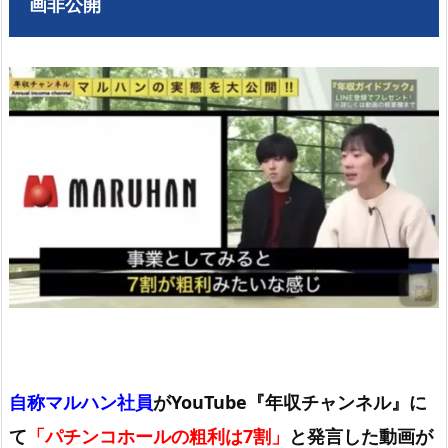
画非公開
自称マルハン社員
がYouTube『年収チャンネル』に
て
「パチンコホールの粗利は7割」
と発言した動画が