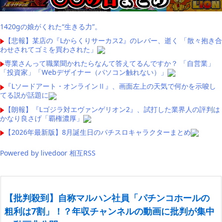
1420gの娘がくれた“生きる力”。
【悲報】某店の『Lからくりサーカス2』のレバー、逝く 「散々抱き合
わせされてゴミを買わされた」
専業さんって職業聞かれたらなんて答えてるんですか？ 「自営業」
「投資家」「Webデザイナー（パソコン触れない）」
『Lソードアート・オンラインⅡ』、画面左上の天気で何かを示唆し
てる説が話題に
【朗報】『Lゴジラ対エヴァンゲリオン2』、試打した業界人の評判は
かなり良さげ「覇権濃厚」
【2026年最新版】8月誕生日のパチスロキャラクターまとめ
Powered by livedoor 相互RSS
【批判殺到】自称マルハン社員「パチンコホールの
粗利は7割」！？年収チャンネルの動画に批判が集中