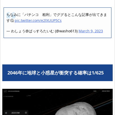
ちなみに「パチンコ 粗利」でググるとこんな記事が出てきま
す🤔
pic.twitter.com/e2lXUUP5Cs
— わしょう@ぱっすろたいむ (@washo613)
March 9, 2023
2046年に地球と小惑星が衝突する確率は1/625