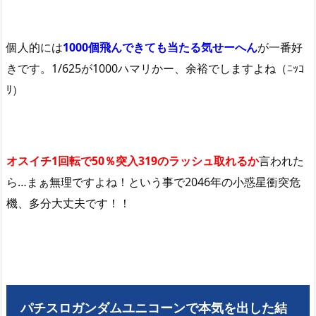
個人的には
1000個飛んできても当たる気せーへん
が一番好
きです。1/625が1000ハマリかー、余裕でしますよね（ﾆｯｺ
ﾘ）
オスイチ1回転で50％突入319のラッシュ取れるか
言われた
ら…まぁ無理ですよね！という事で2046年の小惑星衝突危
機、多分大丈夫です！！
パチスロガンダムユニコーンで本気を出した結