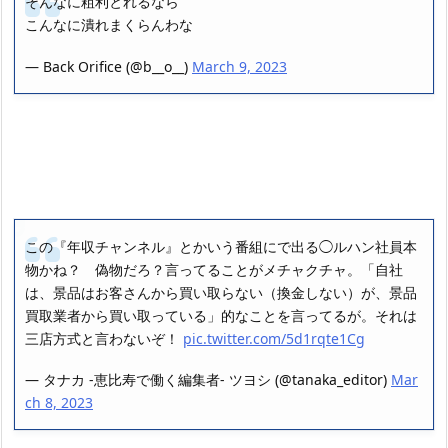
そんなに粗利とれるなら
こんなに潰れまくらんわな
— Back Orifice (@b__o__)
March 9, 2023
この『年収チャンネル』とかいう番組にで出る◯ルハン社員本
物かね？ 偽物だろ？言ってることがメチャクチャ。「自社
は、景品はお客さんから買い取らない（換金しない）が、景品
買取業者から買い取っている」的なことを言ってるが。それは
三店方式と言わないぞ！
pic.twitter.com/5d1rqte1Cg
— タナカ -恵比寿で働く編集者- ツヨシ (@tanaka_editor)
Mar
ch 8, 2023