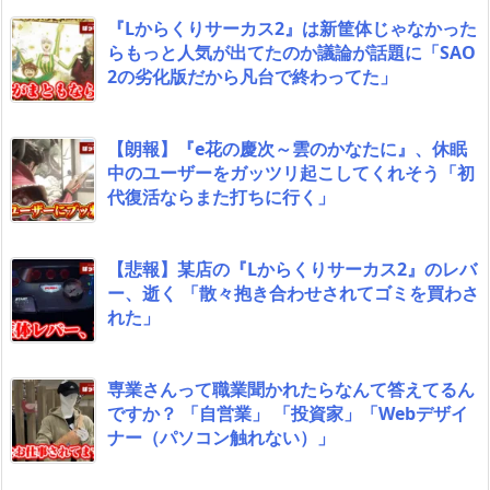
『Lからくりサーカス2』は新筐体じゃなかった
らもっと人気が出てたのか議論が話題に「SAO
2の劣化版だから凡台で終わってた」
【朗報】『e花の慶次～雲のかなたに』、休眠
中のユーザーをガッツリ起こしてくれそう「初
代復活ならまた打ちに行く」
【悲報】某店の『Lからくりサーカス2』のレバ
ー、逝く 「散々抱き合わせされてゴミを買わさ
れた」
専業さんって職業聞かれたらなんて答えてるん
ですか？ 「自営業」 「投資家」「Webデザイ
ナー（パソコン触れない）」