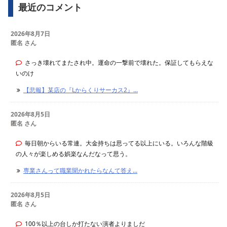
最近のコメント
2026年8月7日
匿名 さん
さっき壊れてまたされ中。運命の一撃前で壊れた。保証してもらえな
いのけ
【悲報】某店の『Lからくりサーカス2』...
2026年8月5日
匿名 さん
毎日朝からいる常連。大金持ちは思ってる以上にいる。いろんな階級
の人々が楽しめる娯楽なんだなって思う。
専業さんって職業聞かれたらなんて答え...
2026年8月5日
匿名 さん
100％以上の台しか打たない演者よりましだ