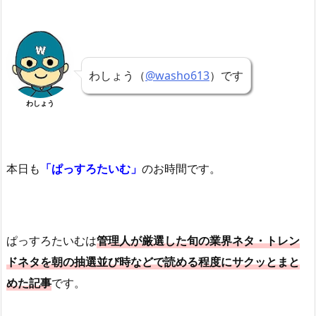
わしょう（
@washo613
）です
わしょう
本日も
「ぱっすろたいむ」
のお時間です。
ぱっすろたいむは
管理人が厳選した旬の業界ネタ・トレン
ドネタを朝の抽選並び時などで読める程度にサクッとまと
めた記事
です。