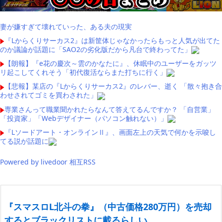
妻が嫌すぎて壊れていった、ある夫の現実
『Lからくりサーカス2』は新筐体じゃなかったらもっと人気が出てた
のか議論が話題に「SAO2の劣化版だから凡台で終わってた」
【朗報】『e花の慶次～雲のかなたに』、休眠中のユーザーをガッツ
リ起こしてくれそう「初代復活ならまた打ちに行く」
【悲報】某店の『Lからくりサーカス2』のレバー、逝く 「散々抱き合
わせされてゴミを買わされた」
専業さんって職業聞かれたらなんて答えてるんですか？ 「自営業」
「投資家」「Webデザイナー（パソコン触れない）」
『Lソードアート・オンラインⅡ』、画面左上の天気で何かを示唆し
てる説が話題に
Powered by livedoor 相互RSS
『スマスロL北斗の拳』（中古価格280万円）を売却
するとブラックリストに載るらしい